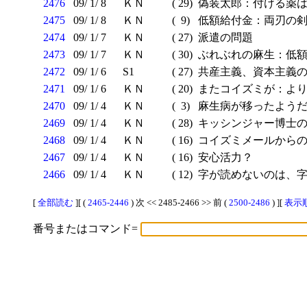
2476
09/ 1/ 8
ＫＮ
( 29)
偽装太郎：付ける薬
2475
09/ 1/ 8
ＫＮ
( 9)
低額給付金：両刃の
2474
09/ 1/ 7
ＫＮ
( 27)
派遣の問題
2473
09/ 1/ 7
ＫＮ
( 30)
ぶれぶれの麻生：低額
2472
09/ 1/ 6
S1
( 27)
共産主義、資本主義の
2471
09/ 1/ 6
ＫＮ
( 20)
またコイズミが：より
2470
09/ 1/ 4
ＫＮ
( 3)
麻生病が移ったよう
2469
09/ 1/ 4
ＫＮ
( 28)
キッシンジャー博士の
2468
09/ 1/ 4
ＫＮ
( 16)
コイズミメールから
2467
09/ 1/ 4
ＫＮ
( 16)
安心活力？
2466
09/ 1/ 4
ＫＮ
( 12)
字が読めないのは、字
[
全部読む
][ (
2465-2446
) 次 << 2485-2466 >> 前 (
2500-2486
) ][
表示順
番号またはコマンド=