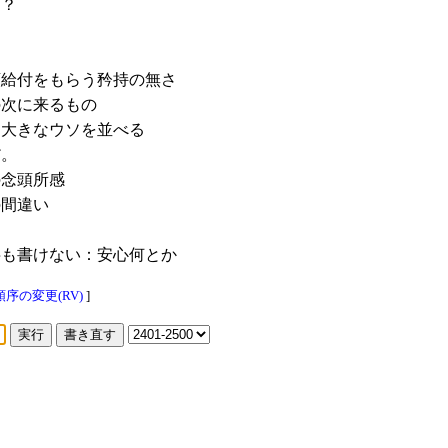
は？
剣
給付をもらう矜持の無さ
次に来るもの
大きなウソを並べる
だ。
念頭所感
の間違い
も書けない：安心何とか
序の変更(RV)
]