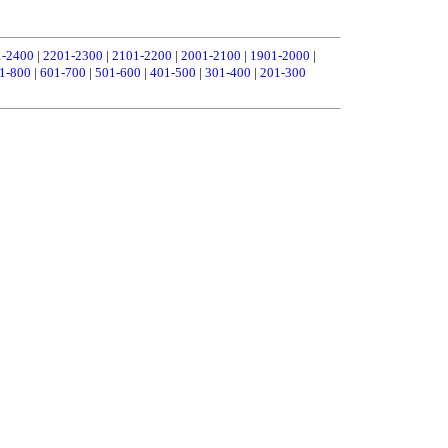
1-2400
|
2201-2300
|
2101-2200
|
2001-2100
|
1901-2000
|
1-800
|
601-700
|
501-600
|
401-500
|
301-400
|
201-300