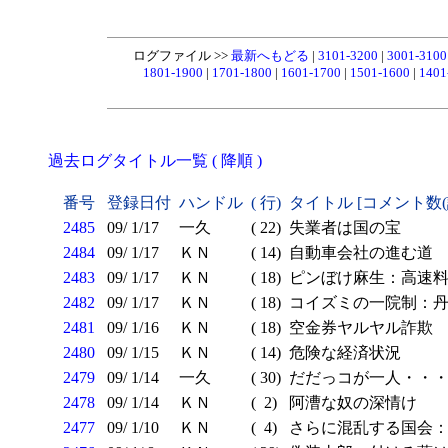
ログファイル >>
最新へもどる
|
3101-3200
|
3001-310
1801-1900
|
1701-1800
|
1601-1700
|
1501-1600
|
1401
過去ログタイトル一覧 ( 降順 )
番号
登録日付
ハンドル
( 行)
タイトル [コメント数
2485
09/ 1/17
一久
( 22)
失業者は国の宝
2484
09/ 1/17
ＫＮ
( 14)
自動車会社の進む道
2483
09/ 1/17
ＫＮ
( 18)
ピンぼけ麻生：高速料
2482
09/ 1/17
ＫＮ
( 18)
コイズミの一院制：丹
2481
09/ 1/16
ＫＮ
( 18)
空金券ヤルヤル詐欺
2480
09/ 1/15
ＫＮ
( 14)
危険な経済状況
2479
09/ 1/14
一久
( 30)
だだっコが一人・・
2478
09/ 1/14
ＫＮ
( 2)
阿漕な奴の深情け
2477
09/ 1/10
ＫＮ
( 4)
さらに混乱する国会：