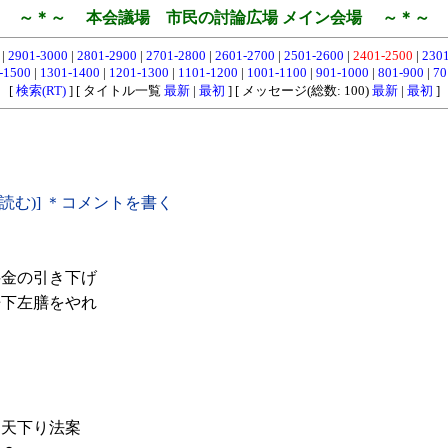
～＊～ 本会議場 市民の討論広場 メイン会場 ～＊～
0
|
2901-3000
|
2801-2900
|
2701-2800
|
2601-2700
|
2501-2600
|
2401-2500
|
230
-1500
|
1301-1400
|
1201-1300
|
1101-1200
|
1001-1100
|
901-1000
|
801-900
|
70
[
検索(RT)
] [ タイトル一覧
最新
|
最初
] [ メッセージ(総数: 100)
最新
|
最初
]
(読む)] ＊コメントを書く
金の引き下げ
下左膳をやれ
・
天下り法案