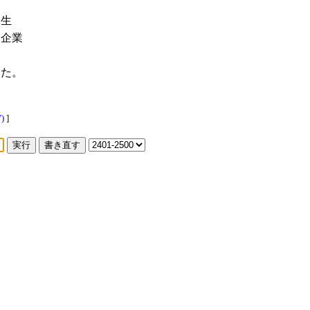
麻生
進企業
えた。
)
]