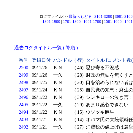
ログファイル >>
最新へもどる
|
3101-3200
|
3001-310
1801-1900
|
1701-1800
|
1601-1700
|
1501-1600
|
1401
過去ログタイトル一覧 ( 降順 )
番号
登録日付
ハンドル
( 行)
タイトル [コメント数
2500
09/ 1/26
ＫＮ
( 46)
忍び寄る不況感
2499
09/ 1/26
一久
( 28)
財政の無駄を無くすと
2498
09/ 1/25
ＫＮ
( 20)
口を治められない者は
2497
09/ 1/24
ＫＮ
( 25)
自民党の知恵：麻生
2496
09/ 1/22
ＫＮ
( 39)
シンキローの泣き言：
2495
09/ 1/22
一久
( 29)
あまり感心できない 
2494
09/ 1/22
ＫＮ
( 15)
ウソツキ麻生
2493
09/ 1/21
ＫＮ
( 14)
オバマ氏の大統領就任演
2492
09/ 1/21
一久
( 27)
消費税の値上げは選挙