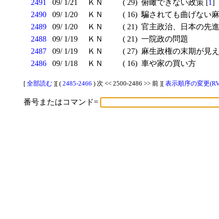
2491
09/ 1/21
ＫＮ
( 29)
俯瞰できない政策 [
1
]
2490
09/ 1/20
ＫＮ
( 16)
騙されても曲げない
2489
09/ 1/20
ＫＮ
( 21)
官主政治、日本の先
2488
09/ 1/19
ＫＮ
( 21)
一院政の問題
2487
09/ 1/19
ＫＮ
( 27)
麻生政権の末期が見
2486
09/ 1/18
ＫＮ
( 16)
車や家の買い方
[
全部読む
][ (
2485-2466
) 次 << 2500-2486 >> 前 ][
表示順序の変更(RV
番号またはコマンド=