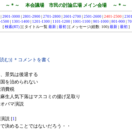
～＊～ 本会議場 市民の討論広場 メイン会場 ～＊～
0
|
2901-3000
|
2801-2900
|
2701-2800
|
2601-2700
|
2501-2600
|
2401-2500
|
230
-1500
|
1301-1400
|
1201-1300
|
1101-1200
|
1001-1100
|
901-1000
|
801-900
|
70
[
検索(RT)
] [ タイトル一覧
最新
|
最初
] [ メッセージ(総数: 100)
最新
|
最初
]
(読む)] ＊コメントを書く
、景気は後退する
国を治められない
の消費税
麻生人気下落はマスコミの揚げ足取り
オバマ演説
説 [
1
]
で決めることではないだろう・・