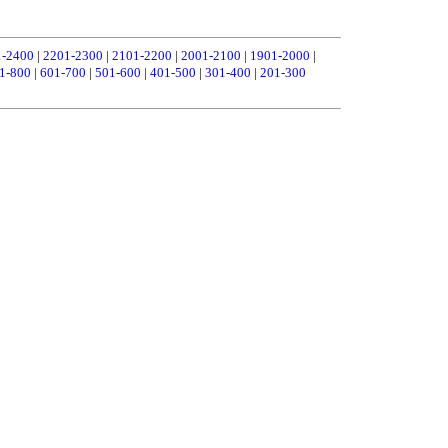
1-2400
|
2201-2300
|
2101-2200
|
2001-2100
|
1901-2000
|
1-800
|
601-700
|
501-600
|
401-500
|
301-400
|
201-300