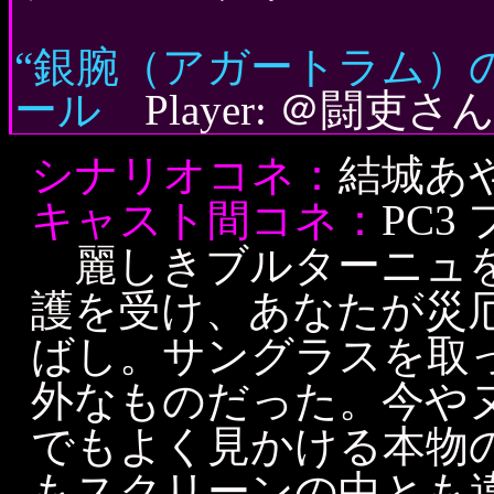
“銀腕（アガートラム）
ール
Player: ＠闘吏さ
シナリオコネ：
結城あ
キャスト間コネ：
PC
麗しきブルターニュを
護を受け、あなたが災
ばし。サングラスを取
外なものだった。今や
でもよく見かける本物
もスクリーンの中とも