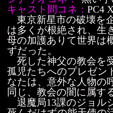
キャスト間コネ：
PC4
東京新星市の破壊を企
は多くが根絶され、生
母の加護ありて世界は
ずだった。
死した神父の教会を受
孤児たちへのプレゼン
なたは、意外な人物の
同じ、教会の闇に属す
退魔局13課のジョル
死んだはずの能天使の