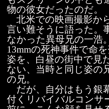
物の彼女だったのだ。
北米での映画撮影から
言い難そうに語った。
なかった異母兄の一浩
13mmの死神事件で命
姿を、白昼の街中で見
ない、当時と同じ姿の
の兄。
だが、自分はもう銀幕
付くリバイバルコンサ