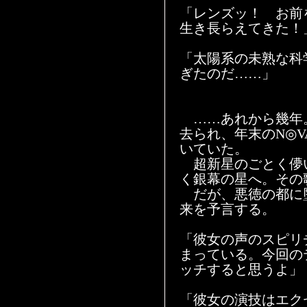
「レンズッ！ お前
生き長らえてきた！
「太陽系の未熟な科
ぎたのだ……」
……あれから幾年。
去られ、年末のN◎
いていた。
超新星のごとく儚
く銀幕の星へ。その
だが、悪徳の都に
来を予言する。
「彼女の声のスピリ
まっている。今回の
ッチすると思うよ」
「彼女の演技はエク