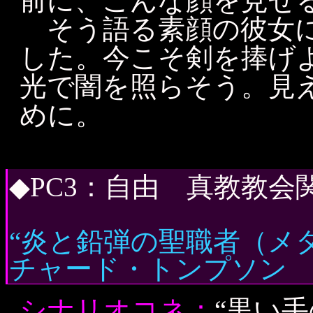
前に、こんな顔を見せ
そう語る素顔の彼女に
した。今こそ剣を捧げ
光で闇を照らそう。見
めに。
◆PC3：自由 真教教
“炎と鉛弾の聖職者（メ
チャード・トンプソン
P
シナリオコネ：
“黒い