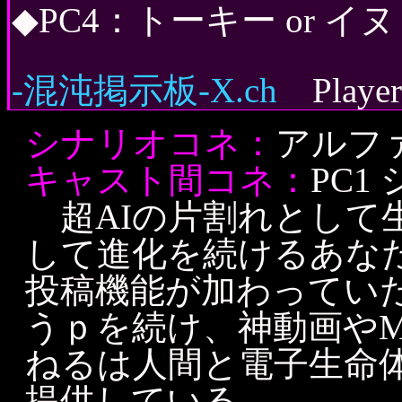
◆PC4：トーキー or イヌ
-混沌掲示板-Χ.ch
Playe
シナリオコネ：
アルフ
キャスト間コネ：
PC1
超AIの片割れとして
して進化を続けるあな
投稿機能が加わってい
うｐを続け、神動画やM
ねるは人間と電子生命
提供している。