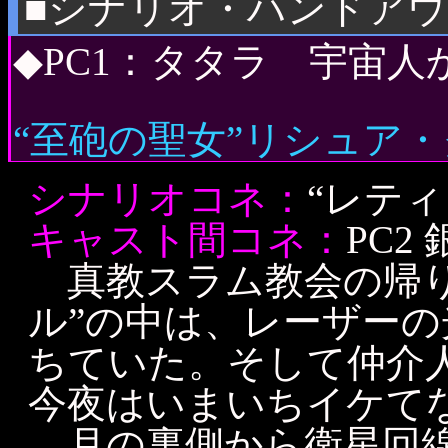
■シナリオ・ハンドア
◆PC1：タタラ 宇宙人
“至砲の聖女”リシュア
シナリオコネ：
“レテ
キャスト間コネ：
PC2
真教スラム教会の帰り
ル”の中は、レーザーの
ちていた。そして仲介
今夜はいまいちイケて
月の裏側から衛星回線