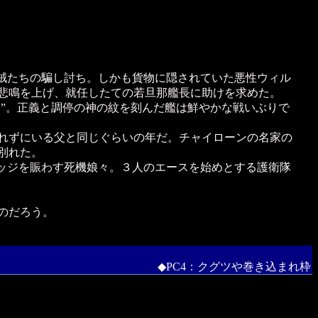
賊たちの騙し討ち。しかも貨物に隠されていた悪性ウィル
悲鳴を上げ、就任したての若旦那艦長に助けを求めた。
”。正義と調停の神の紋を刻んだ艦は鮮やかな戦いぶりで
れずにいる父と同じぐらいの年だ。チャイローンの名家の
別れた。
ッジを賑わす死機娘々。３人のエースを始めとする護衛隊
のだろう。
◆PC4：クグツや巻き込まれ枠