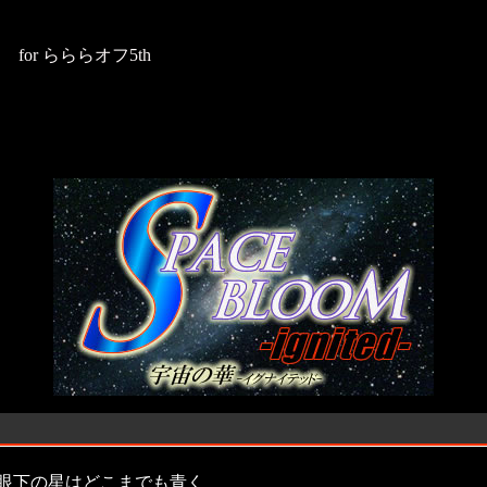
for らららオフ5th
眼下の星はどこまでも青く