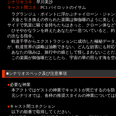
シナリオコネ：
早川美沙
キャスト間コネ：
PC1 パイロットのイサム
ラグランジュ・ポイントに浮かぶチャイローン・ジャン
大金と引き換えの作られた楽園は御伽噺のように美しく
サイドで気楽に騒ぐ金持ちたちはきっと、クローン体など
ひそやかなランを終えたあなたが一息ついていると、約
の次なる指令。
軌道千早からエクストラクションに成功した極秘データ
が、軌道世界の謀略は油断できない。どんな妨害にも対応
あなたの強みは、旅行中の娘として怪しまれないことだ
この楽園が御伽噺だとしたら、宇宙の華の照らす海を空の
■シナリオスペック及び注意事項
●
必要な神業
本アクトではゲストの神業でキャストが死亡するのを防
元シナリオでは、各枠の推奨スタイルの神業については
●
キャスト間コネクション
以下の順番で取得してください。