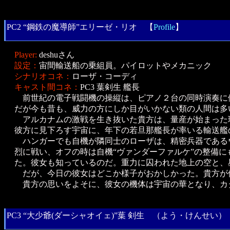
PC2 “鋼鉄の魔導師”エリーゼ・リオ 【
Profile
】
Player:
deshuさん
設定：
宙間輸送船の乗組員。パイロットやメカニック
シナリオコネ：
ローザ・コーディ
キャスト間コネ：
PC3 葉剣生 艦長
前世紀の電子戦闘機の操縦は、ピアノ２台の同時演奏に
だが今も昔も、威力の方にしか目がいかない類の人間は多
アルカナムの激戦を生き抜いた貴方は、量産が始まった瑠
彼方に見下ろす宇宙に、年下の若旦那艦長が率いる輸送艦
ハンガーでも自機が隣同士のローザは、精密兵器である
烈に戦い、オフの時は自機“ヴァンダーファルケ”の整備
た。彼女も知っているのだ。重力に囚われた地上の空と、
だが、今日の彼女はどこか様子がおかしかった。貴方が
貴方の思いをよそに、彼女の機体は宇宙の華となり、カ
PC3 “大少爺(ダーシャオイェ)”葉 剣生 （よう・けんせい）