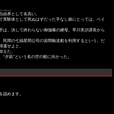
フリーサイド
自由界
として名高い。
て実験体として死ぬはずだった手なし娘にとっては。ベイ
手は、決して終わらない御伽噺の継母。早川美沙課長から
、民間の七福星間公司の宙間輸送船を利用するという。だ
帰還せよと。
加えた。
“夕凪”という名の空の船に向かった。
を認めます。