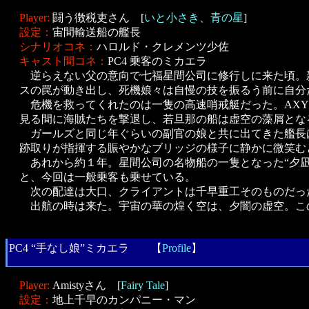
Player:
闘う徴税吏さん [
いと小さき、青の星
]
設定：
宙間輸送船の艦長
シナリオコネ：
ハロルド・クレメンツ少佐
キャスト間コネ：
PC4 乗客のミカエラ
逆らえない父の意向で七福星間公司に修行しに来た頃。新
スの罠が動き出し、死機娘々は自慢の技を振るう前に自分
危機を救ってくれたのは一隻の高速哨戒艇だった。AXY
見る間に海賊たちを撃退し、若旦那の船は虚空の藻屑とな
ガールズと同じ年ぐらいの副官の娘と共に出てきた艦長
跡取りが指揮する賑やかなブリッジの様子に静かに微笑む
あれから約１年。星間公司の名物船の一隻となった“夕凪
と、今回は一般乗客も乗せている。
次の配達は大口、クライアントは千早重工そのものだっ
出航の時は来た。宇宙の華の煌く空は、夕闇の虚空。こ
PC4 “手なし娘”ミカエラ 【
Profile
】
Player:
Amistyさん [
Fairy Tale
]
設定：
地上千早のカンパニー・マン