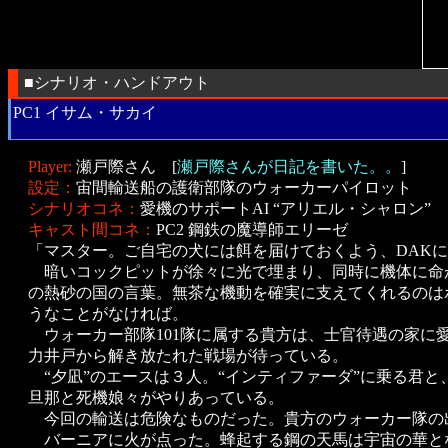
■シナリオ・ハンドアウト
PC1 イサム・サカイ
Player:
瀬戸際さん [
瀬戸際さんが日記を書いた。。
]
設定：
宙間輸送船の護衛部隊のウォーカーパイロット
シナリオコネ：
愛機のサポートAI “アリエル・シャロン”
キャスト間コネ：
PC2 鋼鉄の魔導師エリーゼ
「マスター。ご自宅の犬には餌を届けておくよう、DAKに
暗いコックピットが徐々に光で埋まり、同時に機体に命
の熱砂の国の言葉。無茶な機動を確実に支えてくれるのは
うなことがなければ。
ウォーカー部隊101隊に属する貴方は、士官待遇の家に
力井戸から解き放たれた戦場が待っている。
“夕凪”のエースは３人。“インティファーダ”に乗る君
旦那と死機娘々がやりあっている。
今回の輸送は危険なものだった。貴方のウォーカー隊の
バーニアに火が点った。蜂起する鋼の天馬は宇宙の華と