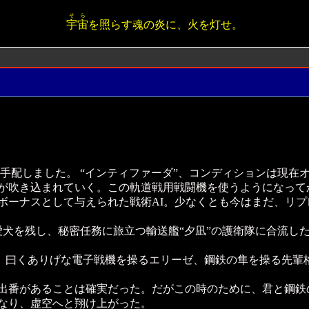
そら
宇宙
を照らす魂の炎に、火を灯せ。
手配しました。 “インティファーダ”、コンディションは現在
が吹き込まれていく。この軌道戦用戦闘機を使うようになって
ボーナスとして与えられた戦術AI。少なくとも今はまだ、リ
愛犬を残し、秘密任務に旅立つ輸送艦“夕凪”の護衛隊に合流し
と、曰くありげな電子戦機を操るエリーゼ、鋼鉄の隼を操る先輩
出番があることは確実だった。だがこの時のために、君と鋼鉄
なり、虚空へと翔け上がった。