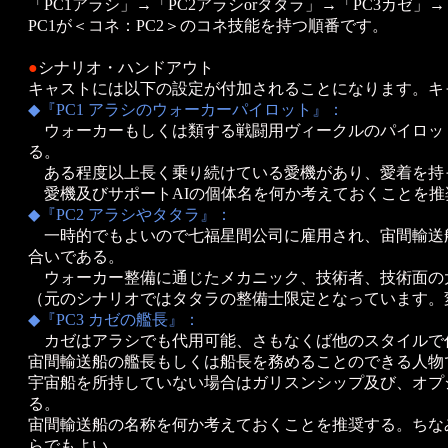
「PC1アラシ」→「PC2アラシorタタラ」→「PC3カゼ」
PC1が＜コネ：PC2＞のコネ技能を持つ順番です。
●
シナリオ・ハンドアウト
キャストには以下の設定が付加されることになります。キ
◆『PC1 アラシのウォーカーパイロット』：
ウォーカーもしくは類する戦闘用ヴィークルのパイロッ
る。
ある程度以上長く乗り続けている愛機があり、愛着を持っ
愛機及びサポートAIの個体名を何か考えておくことを推
◆『PC2 アラシやタタラ』：
一時的でもよいので七福星間公司に雇用され、宙間輸送
合いである。
ウォーカー整備に通じたメカニック、技術者、技術面の
（元のシナリオではタタラの整備士限定となっています。
◆『PC3 カゼの艦長』：
カゼはアラシでも代用可能、さもなくば他のスタイルで
宙間輸送船の艦長もしくは船長を務めることのできる人物
宇宙船を所持していない場合はガリスンシップ及び、オプ
る。
宙間輸送船の名称を何か考えておくことを推奨する。ちな
らでもよい。