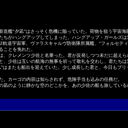
造艦“夕凪”はさっそく危機に陥っていた。荷物を狙う宇宙海
たちがハングアップしてしまった。ハングアップ・ガールズは
Z軌道宇宙軍、ヴァラスキャルヴ防衛隊所属艦、“フォルセティ
ることを免れた。
は、クレメンツ少佐と名乗った。君が反発しつつ未だに超えら
と、少佐は互いの航海の無事を祈って敬礼を交わし、君たちは
”はまたも船出を迎えていた。少し成長した君と、今日もブリ
た。カーゴの内容は知らされず、危険手当も込みの任務だ。
の凪のように静かな空のどこかを、あの少佐の船も旅している