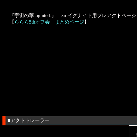
『宇宙の華 -ignited-』 3rdイグナイト用プレアクトページ 
【
ららら5thオフ会 まとめページ
】
■アクトトレーラー