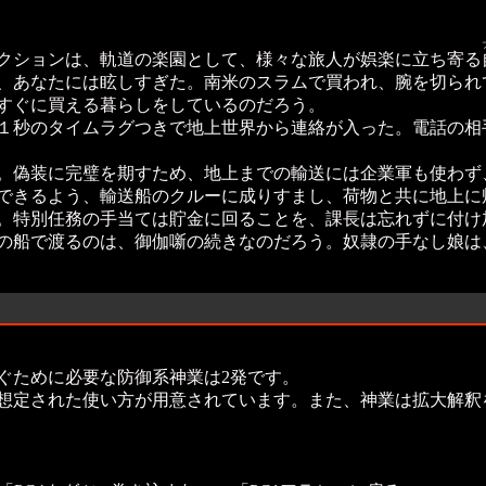
クションは、軌道の楽園として、様々な旅人が娯楽に立ち寄る
、あなたには眩しすぎた。南米のスラムで買われ、腕を切られ
すぐに買える暮らしをしているのだろう。
１秒のタイムラグつきで地上世界から連絡が入った。電話の相
。偽装に完璧を期すため、地上までの輸送には企業軍も使わず
できるよう、輸送船のクルーに成りすまし、荷物と共に地上に
。特別任務の手当ては貯金に回ることを、課長は忘れずに付け
船で渡るのは、御伽噺の続きなのだろう。奴隷の手なし娘は、
ぐために必要な防御系神業は2発です。
想定された使い方が用意されています。また、神業は拡大解釈