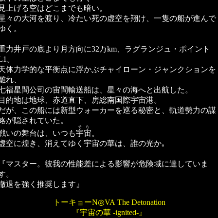
見上げる空はどこまでも暗い。
星々の大河を渡り、冷たい死の虚空を翔け、一隻の船が進んで
ゆく。
重力井戸の底より月方向に32万km、ラグランジュ・ポイント
L1。
天体力学的な平衡点に浮かぶチャイローン・ジャンクションを
離れ、
七福星間公司の宙間輸送船は、星々の海へと出航した。
目的地は地球、赤道直下、房総南国際宇宙港。
だが、この船には新型ウォーカーを巡る秘密と、軌道勢力の謀
略が隠されていた。
そら
戦いの舞台は、いつも
宇宙
。
虚空に煌き、消えてゆく宇宙の華は、誰の光か｡
『マスター。彼我の性能差による影響が危険域に達していま
す。
撤退を強く推奨します』
トーキョーN◎VA The Detonation
『宇宙の華 -ignited-』