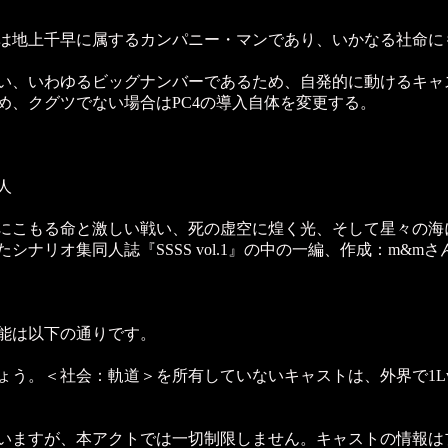
は地上千早に属するカンパニー・マンであり、いかなる社命に
い、いわゆるビッグナンバーであるため、自発的に動けるキャ
、クグツでない場合はPC4の導入自体を変更する。
人
にこもる命と激しい戦い、死の虚空に煌く光、そして星々の海
シナリオ集同人誌『SSSS vol.1』の中の一編、作成：m&
能は以下の通りです。
ょう。＜社会：軌道＞を所有していないキャストは、外界で1L
いますが、本アクトでは一切制限しません。キャストの情報は