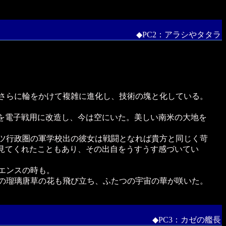
◆PC2：アラシやタタラ
さらに輪をかけて複雑に進化し、技術の塊と化している。
を電子戦用に改造し、今は空にいた。美しい南米の大地を
ツ行政圏の軍学校出の彼女は戦闘となれば貴方と同じく苛
見てくれたこともあり、その出自をうすうす感づいてい
エンスの時も。
の瑠璃唐草の花も飛び立ち、ふたつの宇宙の華が咲いた。
◆PC3：カゼの艦長