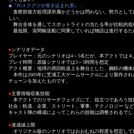
◆『PC4 クグツや巻き込まれ系』：
査察部後方処理課所属かどうかは問わない。勢力として
しい。
舞台全体を通してスポットライトの当たる率が比較的低
最低限、宙間輸送船に同乗していれば物語は進行するため
●
シナリオデータ
プレイヤー：元のシナリオは4～5名だが、本アクトでは４
プレイ時間：原版シナリオでは3～5時間を想定
アクト概要：地球の周回軌道上を舞台とした、鋼鉄の機体
本作は2005年に芝浦工大ゲームサークルにより製作された
チューンを加えたものです。
●
主要情報収集技能
本アクトでのリサーチフェイズにて、役立つであろう技
社会：軌道、企業、ストリート、軍事、テクノロジー など
キャスト陣の構成によってこれらの技能は調整されるでし
●
達成値上限
オリジナル版のシナリオではおおむね25程度を想定して