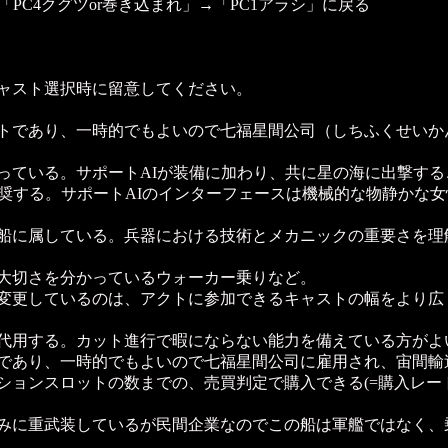
→「PC4クグツor巻き込まれ」→「PC1アラシ」に戻る
ャスト選択時に留意してください。
トであり、一時的でもよいので七福星間公司（しちふくせいか
ている。サポートAIが装備に加わり、共に星の海に出撃する
奨する。サポートAIのインターフェースは機械的な物静かな
船に属している。兵器における技術とメカニックの重要さを理
大切さを分かっているウォーカー乗りなど。
変更しているのは、アクトに参加できるキャストの幅をより広
代用する。カット進行で暇にならない能力を備えている方がよ
であり、一時的でもよいので七福星間公司に雇用され、宙間輸
ションスロットの数までの、売買判定で購入できる(=購入レー
みに重武装しているが民間企業なのでこの船は軍艦ではなく、