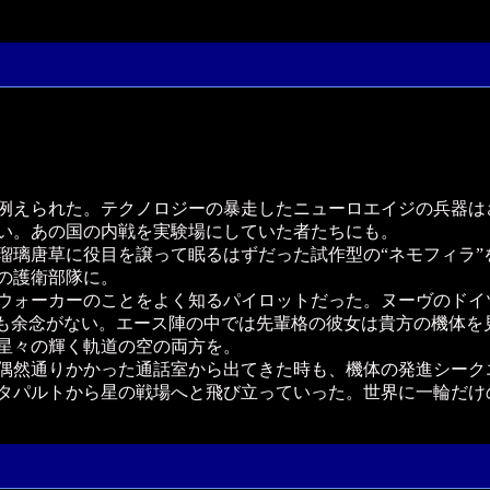
例えられた。テクノロジーの暴走したニューロエイジの兵器は
い。あの国の内戦を実験場にしていた者たちにも。
璃唐草に役目を譲って眠るはずだった試作型の“ネモフィラ”
の護衛部隊に。
ウォーカーのことをよく知るパイロットだった。ヌーヴのドイ
にも余念がない。エース陣の中では先輩格の彼女は貴方の機体を
星々の輝く軌道の空の両方を。
偶然通りかかった通話室から出てきた時も、機体の発進シーク
タパルトから星の戦場へと飛び立っていった。世界に一輪だけ