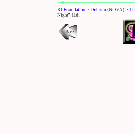
RI-Foundation
>
Delirium
(NOVA) >
Th
Night" 11th