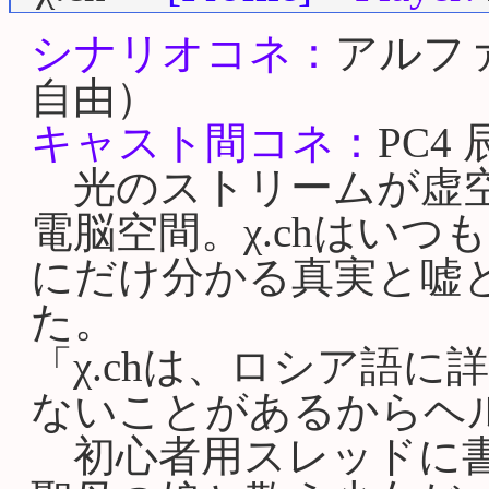
シナリオコネ：
アルフ
自由）
キャスト間コネ：
PC4
光のストリームが虚空
電脳空間。χ.chはい
にだけ分かる真実と嘘
た。
「χ.chは、ロシア語
ないことがあるからヘ
初心者用スレッドに書