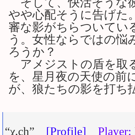
そして、快活そうな彼
やや心配そうに告げた
審な影がちらついてい
う。女性ならではの悩
ろうか？
アメジストの盾を取る
を、星月夜の天使の前
が、狼たちの影を打ち
“χ.ch”
[Profile]
Player: