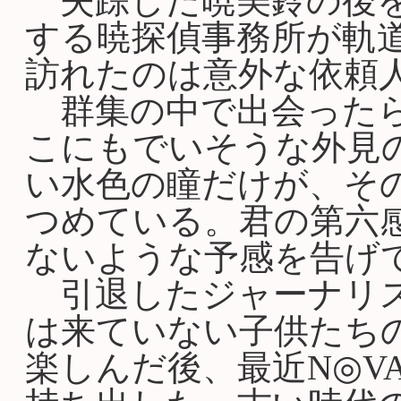
失踪した暁美鈴の後を
する暁探偵事務所が軌
訪れたのは意外な依頼
群集の中で出会ったら
こにもでいそうな外見
い水色の瞳だけが、そ
つめている。君の第六
ないような予感を告げ
引退したジャーナリス
は来ていない子供たち
楽しんだ後、最近N◎V