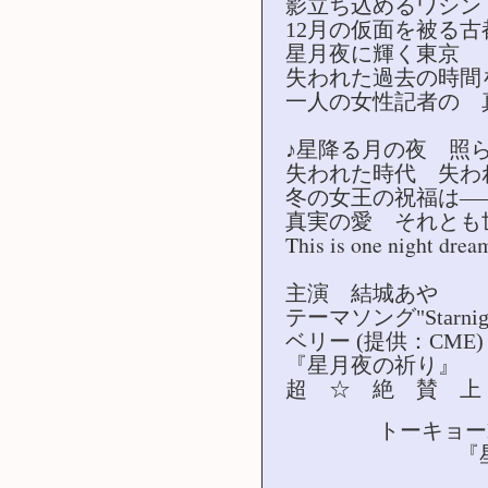
影立ち込めるワシント
12月の仮面を被る
星月夜に輝く東京
失われた過去の時間
一人の女性記者の 
♪星降る月の夜 照
失われた時代 失わ
冬の女王の祝福は―
真実の愛 それとも
This is one night dream
主演 結城あや
テーマソング"Starnight
ベリー (提供：CME)
『星月夜の祈り』
超 ☆ 絶 賛 上
トーキョーN◎V
『