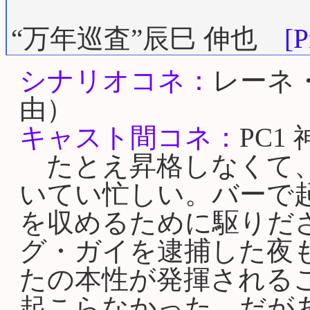
“万年巡査”辰巳 伸也
[P
シナリオコネ：
レーネ
由）
キャスト間コネ：
PC1
たとえ昇格しなくて、
いてい忙しい。バーで
を収めるために駆りだ
グ・ガイを逮捕した夜
たの本性が発揮される
起こらなかった。だが