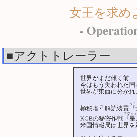
女王を求め
- Operation
■アクトトレーラー
世界がまだ傾く前
今はもう失われた国
世界が東西に分かれ
カラ
極秘暗号解読装置
『
ズヴィ
KGBの秘密作戦
『星
米国情報局は世界を