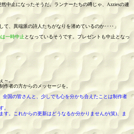
は突然中止になったそうだ。ランナーたちの噂じゃ、Azziesの連
して、異端派の詩人たちがなりを潜めているのか‥‥」
動は一時中止
となっているそうです。プレゼントも中止となっ
ぇ～。
、制作者の方からのメッセージを。
。全国の皆さんと、少しでも心を分かち合えたことは制作者
す。
す。これからの更新はどうなるか分かりませんが(笑)、ま