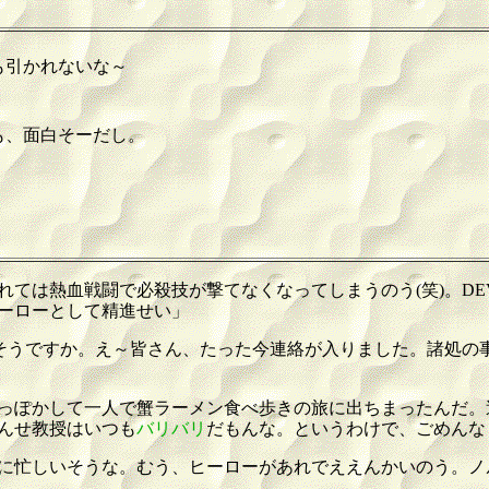
も引かれないな～
も、面白そーだし。
ては熱血戦闘で必殺技が撃てなくなってしまうのう(笑)。DEV
ーローとして精進せい」
‥そうですか。え～皆さん、たった今連絡が入りました。諸処の
っぽかして一人で蟹ラーメン食べ歩きの旅に出ちまったんだ。
んせ教授はいつも
バリバリ
だもんな。というわけで、ごめんな
に忙しいそうな。むう、ヒーローがあれでええんかいのう。ノ