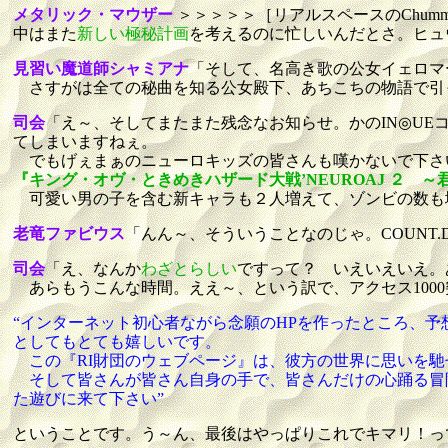
メタリック・マウザー
＞＞＞＞＞［リアルスペースのChumm
中はまた
新しい極秘計画
を考えるのに忙しいんだとさ。ヒュ
見習い魔道師シャミアナ
「そして、名高き歌の公女イェロマ
さすがは全ての秘曲を知る公女殿下、あちこちの物語で引
司会
「え～、そしてまたまた残念なお知らせ。かのIN◎UE
てしまいますねぇ。
でもげぇまぁのニューロキッズの皆さんも嘆かないで下さ
『キング・オヴ・ときめきハザード大戦’NEUROAJ ２ 
可愛い男の子を含む新キャラも２人増えて、ゾンビの数も
老竜ファビウス
「んん～、そういうことなのじゃ。COUNT.D
司会
「え、なんか
わざとらしい
ですって？ いえいえいえ。
あらもうこんな時間。ええ～、という訳で、アクセス100
“インターネット初心者ながら念願のHPを作ったところ、
としてもとても嬉しいです。
この『RI財団のウェブページ』は、彼方の世界に思いを馳
そして皆さんが皆さん自身の手で、皆さんだけの心踊る冒険
た遊びに来て下さい”
ということです。う～ん、最後はやっぱりこれでキマリ！っ