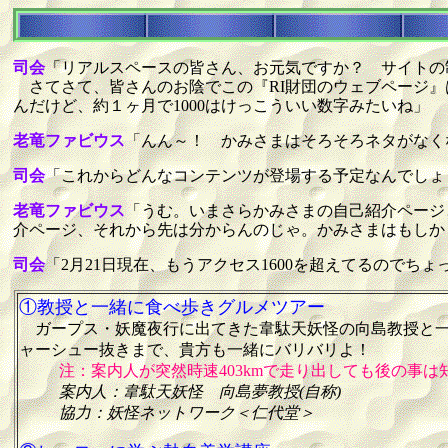
司会
「リアルスペースの皆さん、お元気ですか？ サイトの
さてさて、皆さんのお陰でこの『RI財団のウェブページ』
んだけど、約１ヶ月で1000はけっこういい数字みたいね」
老竜ファビウス
「んん～！ かみさまはそろそろネタがなく
司会
「これからどんなコンテンツが登場する予定なんでしょ
老竜ファビウス
「うむ。いまさらかみさまの自己紹介ページ
介ページ、それから先は分からんのじゃ。かみさまはもしか
司会
「2月21日現在、もうアクセス1600を超えてるのでち
①教授と一緒に食べ歩きグルメツアー
ガープス・妖魔夜行に出てきた韋駄天妖怪の向島教授と一
ャーシュー抜きまで、貴方も一緒にバリバリよ！
注：案内人が突然時速403kmで走り出しても後の事は
案内人：韋駄天妖怪 向島夢教授(自称)
協力：妖怪ネットワーク＜仁代堂＞