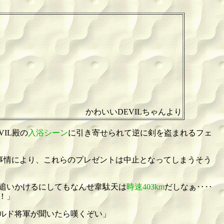
かわいいDEVILちゃんより
IL殿の
入浴シーン
に引き寄せられて逆に剣を盗まれるフェ
事情により、これらのプレゼントは中止となってしまうそう
追いかけるにしてもなんせ韋駄天は
時速403km
だしなぁ‥‥
！」
ルド将軍が聞いたら嘆くぞい」