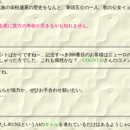
騎。
魔族の栄枯盛衰の歴史をなんと、筆頭五公の一人、歌の公女イ
る前に貴方の寿命が尽きるかも知れません。
ントばかりですね～。記念すべき999番目のお客様はニューロ
っしゃった方でした。これも偶然かな？
COUNT-D
さんのコメ
すね。
とどちらが強力か、ぜひお手合わせ願いたい。
‥‥
-RUNEというAIの
ギャル
を連れているだけはあるようじゃ