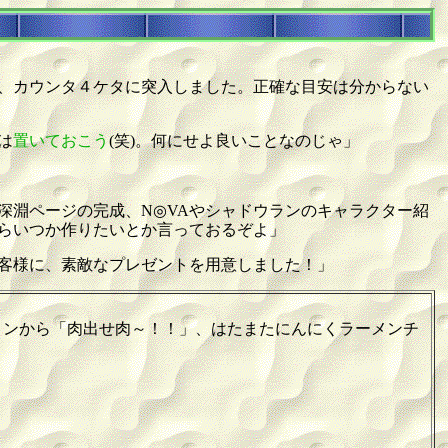
、カウンタ４ケタに突入しました。正確な目安は分からない
は
置いておこう
(笑)。何にせよ良いことなのじゃ」
深淵ページの完成、N◎VAやシャドウランのキャラクター紹
らいつか作りたいとか言っておるぞよ」
のお客様に、素敵なプレゼントを用意しました！」
ンから「肉出せ肉～！！」、はたまたにんにくラーメンチ