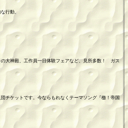
的な行動、
カの大神殿、工作員一日体験フェアなど、見所多数！ ガス
の入団チケットです。今ならもれなくテーマソング『檄！帝国