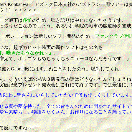
ers,Konbanwa! アズテク日本支社のアズトラン一周ツアー
ウ！］＜＜＜＜＜
ーグ殿下は
多忙
のため、弾き語りは中止になったそうです。
っ張りだこなのでしょう。あるいは学院の戦車の魔道師を警戒
コーポレーションは新しいソフト開発のため、
ファンクラブ活
いね。超ギガヒット確実の新作ソフトはその名も
～君、嘆きたもうなかれ～』。
増えて、ポリゴンもめちゃくちゃニューロなんだそうです！」
殿とGabriel殿にはすまぬことをしたのう。堪忍してくれ」
あ、そういえばN◎VA３版発売の話はどうなったんでしょうね
0突破記念プレゼント発表会はこれにて終了です。では最後に
予想以上に皆さんにいらしていただいて僕もびっくりしています
せる翼や夢を持った、全ての皆さんのために開かれたサイトで
や素晴らしい物語をたくさん、お作りになることを願っていま
て感じですね～」