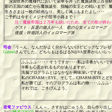
深淵世界の魔棲代において栄華を誇った魔族諸侯三百余
影の王国の滅亡から魔族誕生、指輪の女王との戦いまで、
生きざまは一枚の絵画なり。美しく滅ぶもまたよし‥‥
ご予約は今すぐメジナの竪琴小路まで！
注：魔族帝国は２万年も続いたため、全ての歌が終わ
ゲスト：反逆の旅人が一人 歌の公女イェロマーグ
後援：吟遊詩人のイェロマーグ派
司会
「う～ん、なんだかよく分からないけどビッグなプレゼ
Gabriel
さんでした。どちらもはるばるN◎VA世界からいら
ふふふふ‥‥・そうですか‥‥私は④番がいいで
⑤番も心惹かれるものがありますが。
洗脳プログラムとはなかなか興味深いですね。
私のCHARM－EYE、そして、CHARM-BITE
私が勝てば、そのプログラムは私の物‥‥ふふふ
それでは、ごきげんよう。
老竜ファビウス
「んん～、さすがはにゅうろ、自ら作り出したL
みに
“怪盗”DEVIL
殿のコメントもめでたく届いたぞよ(笑)」