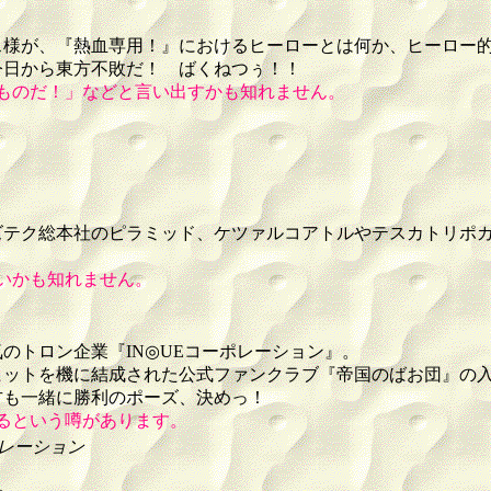
様が、『熱血専用！』におけるヒーローとは何か、ヒーロー
今日から東方不敗だ！ ばくねつぅ！！
ものだ！」などと言い出すかも知れません。
ズテク総本社のピラミッド、ケツァルコアトルやテスカトリポ
！
いかも知れません。
のトロン企業『IN◎UEコーポレーション』。
の大ヒットを機に結成された公式ファンクラブ『帝国のばお団』
方も一緒に勝利のポーズ、決めっ！
るという噂があります。
ポレーション