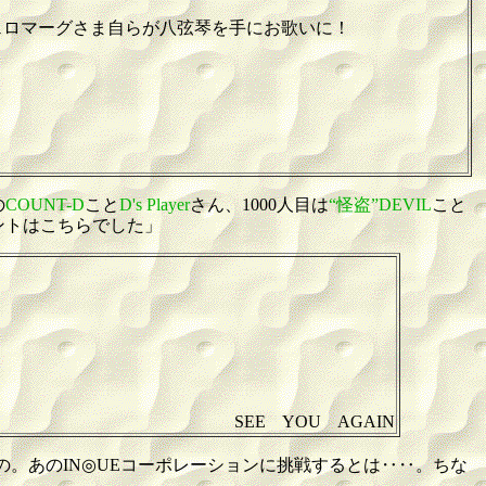
ェロマーグさま自らが八弦琴を手にお歌いに！
の
COUNT-D
こと
D's Player
さん、1000人目は
“怪盗”DEVIL
こと
ントはこちらでした」
SEE YOU AGAIN
の。あのIN◎UEコーポレーションに挑戦するとは‥‥。ちな