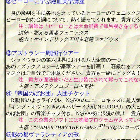
②ヒーローに学ぶ熱血美学講座
炎の魔剣を手に各地を巡っているヒーローのフェニックス
ヒーロー的な台詞について、熱く語ってくれます。貴方も
注：講師は「ヒーローとは天命消費で風呂覗きをする
講師：燃える勇者フェニックス
協力：ケインドリック王国＆老竜ファビウス
③アズトラン一周旅行ツアー
シャドウランの第六世界における八大企業の一つ、
あのアズテクノロジーが豪華ツアーを計画！ 荘厳なるア
マスクはご自分でご用意ください。貴方も一緒にビッグＡ
注：貴方が魔法使いだと生け贄にされて帰ってこれな
主催：アズテクノロジー日本支社
④『帝国のばお団』入団チケット
RI財団のよきライバル、N◎VAのニューロキッズに超人気
『キング・オヴ・ときめきハザード大戦’NEUROAJ』
のばお団』の音楽チップ付き。N◎VA桜に浪漫の嵐！ 貴
注：この企業のソフトには洗脳プログラムが入ってい
TM
主催：“GAMER THAN THE GAMEST
”IN◎UEコー
⑤影の都ヴァランティアの歌