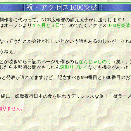
祝・アクセス1000突破！
制作者に代わって、NCB広報部の静元涼子がお送りします！
はオープンより
１ヶ月と３日
で、めでたくアクセス
1000を突破
なってきたとか会社が忙しいとかいう話もあるのじゃが、それ
うねぇ」
とか呟きやら日記のページを作るのも
なんじゃしのう
（笑）。
したら本邦初公開かもしれん
深淵リプレイ
なぞも機会があった
ょっと発表が遅れてますけど、記念すべき999番目と1000番目
緒に、妖魔夜行日本の食を味わうデリシャスな旅！ 蟹ラーメ
知りません。