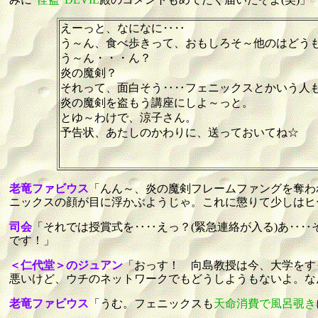
えーっと、なになに‥‥
う～ん、食べ歩きって、おもしろそ～他のはどう
う～ん・・・ん？
炎の魔剣？
それって、面白そう‥‥フェニックスとかいう人
炎の魔剣を盗もう講座にしよ～っと。
とゆ～わけで、涼子さん。
予告状、あたしのかわりに、送っておいてね☆
老竜ファビウス
「んん～、炎の魔剣フレームファングを奪われ
ニックスの顔が目に浮かぶようじゃ。これに懲りて少しはヒ
司会
「それでは授賞式を‥‥えっ？(緊急連絡が入る)あ‥
です！」
＜仁代堂＞のジュアン
「おっす！ 向島教授は今、大学をす
悪いけど、ウチのネットワークでもどうしようもないよ。な
老竜ファビウス
「うむ。フェニックスも
天命消費で風呂覗き