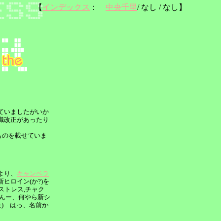
【
インデックス
：
中央千里
/ なし / なし】
ていましたがいか
織改正があったり
たものを載せていま
より、
キャンベラ
ヒロイン(か?)を
ストレス,チャク
んんー、何やら新シ
) はっ、名前か