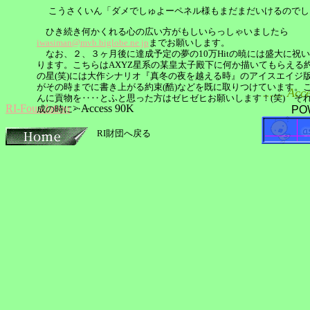
こうさくいん「ダメでしゅよーペネル様もまだまだいけるのでしゅー
ひき続き何かくれる心の広い方がもしいらっしゃいましたら
iwasiman@mvb.biglobe.ne.jp
までお願いします。
なお、２、３ヶ月後に達成予定の夢の10万Hitの暁には盛大に祝
ります。こちらはAXYZ星系の某皇太子殿下に何か描いてもらえる
の星(笑)には大作シナリオ『真冬の夜を越える時』のアイスエイジ
がその時までに書き上がる約束(酷)などを既に取りつけています。
...... 
んに貢物を‥‥とふと思った方はゼヒゼヒお願いします！(笑) そ
RI-Foundation
> Access 90K
成の時に‥‥
PO
RI財団へ戻る