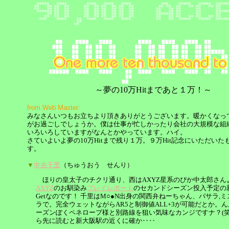
～夢の10万Hitまであと１万！～
from Web Master:
みなさんいつもお立ちより頂きありがとうございます。暖かくなっ
がお過ごしでしょうか。僕は仕事が忙しかったり会社の大規模な組
いろいろしていますがなんとかやっています。ハイ。
さていよいよ夢の10万Hitまで残り１万。９万Hit記念にいただい
す。
▼
中央千里
（ちゅうおう せんり）
ほりの皇太子のチクリ通り、西はAXYZ星系のぴか中太郎さん
AXYZ
のお馴染み
プレイレポート
のセカンドシーズン投入予定の新
Getなのです！ 千里はM○●N出身の関西弁ねーちゃん、バサラ,ミ
ラで。完全ウェットながらAR5と制御値ALL+3が可能だとか。
ーズンぽくペネロープ様と別路線を狙い気味なカンジですナ？(笑
ら先に読むと新大阪駅の近くに確か‥‥