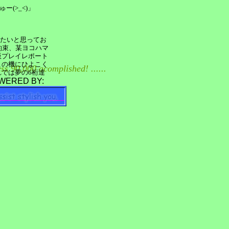
(>_<)」
いたいと思ってお
約束、某ヨコハマ
版プレイレポート
この機にひよこく
Access 90,000 acomplished! ......
れでは夢の6桁達
WERED BY: