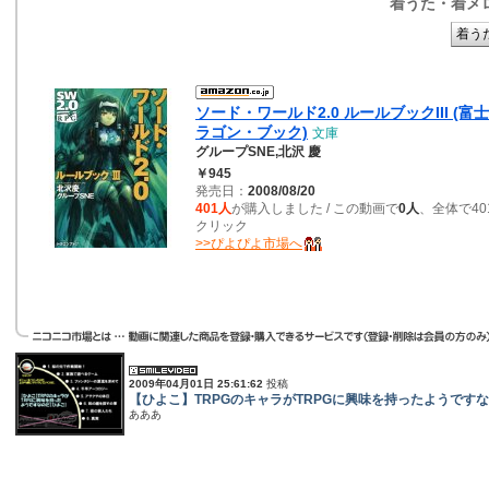
着うた・着メ
ソード・ワールド2.0 ルールブックIII (富
ラゴン・ブック)
文庫
グループSNE,北沢 慶
￥945
発売日：
2008/08/20
401人
が購入しました / この動画で
0人
、全体で40
クリック
>>ぴよぴよ市場へ
2009年04月01日 25:61:62
投稿
【ひよこ】TRPGのキャラがTRPGに興味を持ったようです
あああ