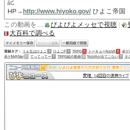
記
HP→
http://www.hiyoko.gov/
ひよこ帝国
この動画を…
ぴよぴよメッセで視聴
|
大百科で調べる
登録タグ：
うｐ主はひよこ
？
ひよこP
？
TRPG
百
トーキョーN◎VA
百
卓ゲ
卓ゲM@Ster
百
てってってー
？
TRPG紹介動画
百
N◎VAが出てこない
？
タ