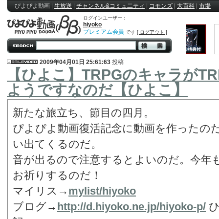
ぴよぴよ動画
|
生放送
|
チャンネル&コミュ二ティ
|
コモンズ
|
大百科
|
市場
ログインユーザー：
hiyoko
プレミアム会員
です
[ ログアウト ]
2009年04月01日 25:61:63
投稿
【ひよこ】TRPGのキャラがT
ようですなのだ【ひよこ】
新たな旅立ち、節目の四月。
ぴよぴよ動画復活記念に動画を作ったのだ
い出てくるのだ。
音が出るので注意するとよいのだ。今年
お祈りするのだ！
マイリス→
mylist/hiyoko
ブログ→
http://d.hiyoko.ne.jp/hiyoko-p/
ひ