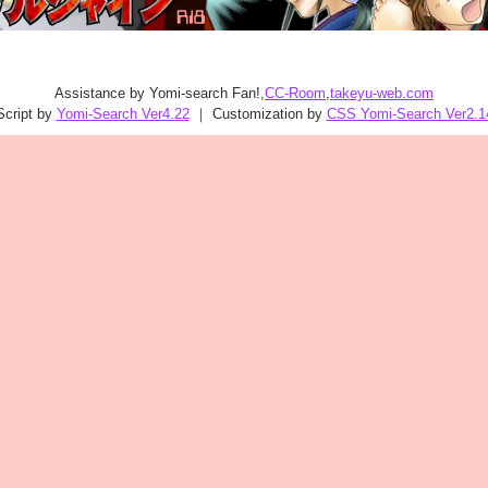
Assistance by Yomi-search Fan!,
CC-Room
,
takeyu-web.com
Script by
Yomi-Search Ver4.22
｜ Customization by
CSS Yomi-Search Ver2.1