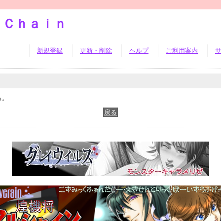
ｓＣｈａｉｎ
新規登録
更新・削除
ヘルプ
ご利用案内
る。
戻る