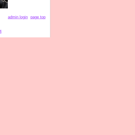
admin login
page top
4