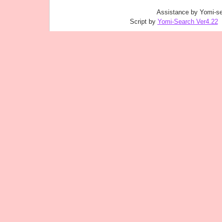
Assistance by Yomi-se
Script by
Yomi-Search Ver4.22
｜