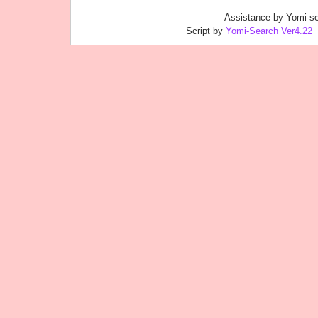
Assistance by Yomi-se
Script by
Yomi-Search Ver4.22
｜