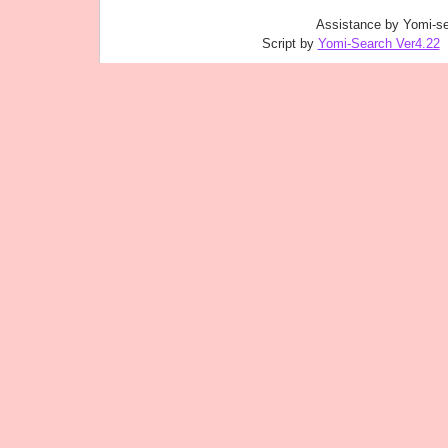
Assistance by Yomi-se
Script by
Yomi-Search Ver4.22
｜