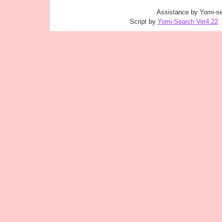
Assistance by Yomi-se
Script by
Yomi-Search Ver4.22
｜