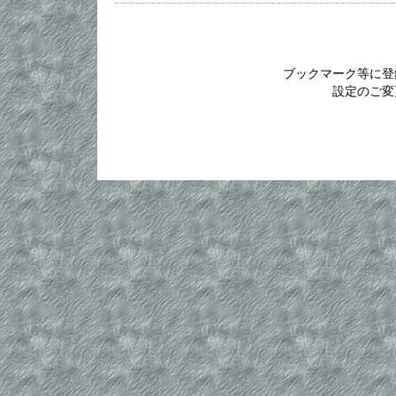
kobe ba
ブックマーク等に登
設定のご変
kobe ba
kobe ba