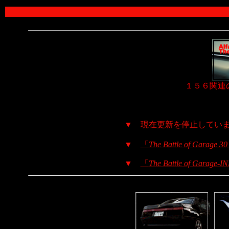
１５６関連
▼ 現在更新を停止してい
▼
「
The Battle of Garage 3
▼
「
The Battle of Garage-