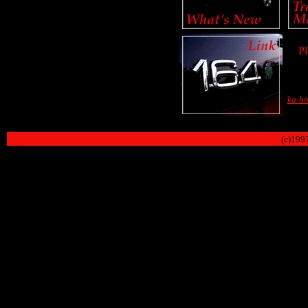
Pl
ka-bo
(c)199