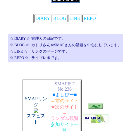
DIARY
BLOG
LINK
REPO
☆ DIARY ☆
管理人の日記です。
☆ BLOG ☆
カトリさんやSMAPさんの話題を中心にしています。
☆ LINK ☆
リンクのページです。
☆ REPO ☆
ライブレポです。
SMAPIST
No.236
■よしぴー■
SMAPリン
←前のサイト
グ
★次のサイト
→
スマピス
ランダム観覧
ト
参加サイト一
覧