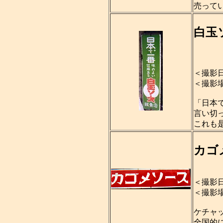
売って
白玉
＜撮影日
＜撮影
「日本
言い切
これも
カゴ
＜撮影日
＜撮影
ケチャ
全国的