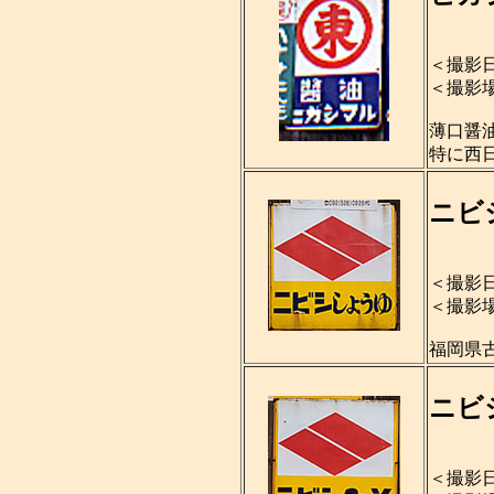
＜撮影日
＜撮影
薄口醤
特に西
ニビ
＜撮影日
＜撮影
福岡県
ニビ
＜撮影日