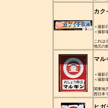
カク
＜撮影日
＜撮影
これは
地元の
マル
＜撮影日
＜撮影
関東地
西日本
ヒガ