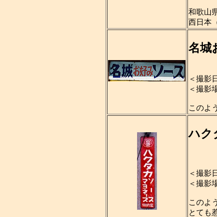
和歌山
西日本
名城
＜撮影日
＜撮影
このよ
ハク
＜撮影日
＜撮影
このよ
とても