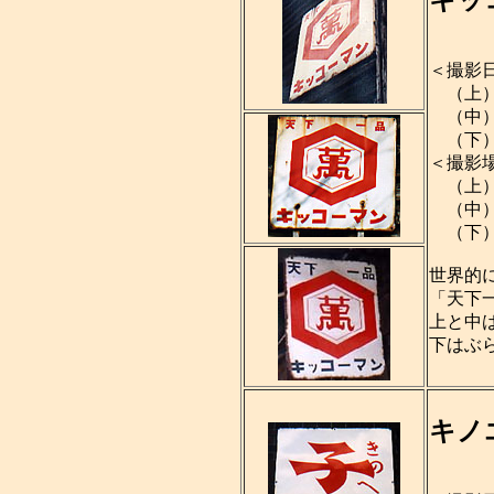
＜撮影
（上）1
（中）2
（下）1
＜撮影
（上）
（中）
（下）
世界的
「天下
上と中
下はぶ
キノ