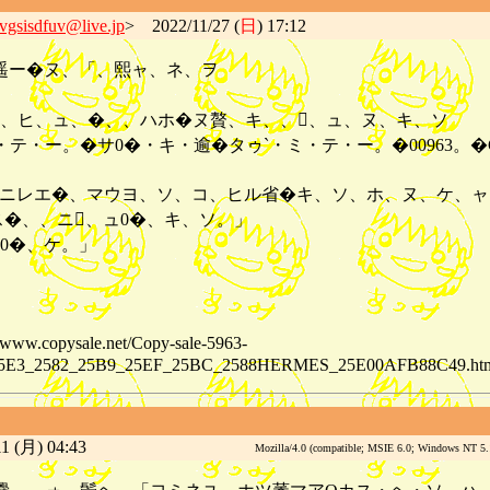
ivgsisdfuv@live.jp
> 2022/11/27 (
日
) 17:12
遥ー�ヌ、「、熙ャ、ネ、ヲ
、ヒ、ュ、�、、ハホ�ヌ贅、キ、、、ュ、ヌ、キ、ソ
テ・ー。�サ0�・キ・逾�タゥ`・ミ・テ・ー。�00963。�
、ソニレエ�、マウヨ、ソ、コ、ヒル省�キ、ソ、ホ、ヌ、ケ、
�、、ニ、ュ0�、キ、ソ。」
0�、ケ。」
ysale.net/Copy-sale-5963-
25E3_2582_25B9_25EF_25BC_2588HERMES_25E00AFB88C49.ht
1 (月) 04:43
Mozilla/4.0 (compatible; MSIE 6.0; Windows NT 5