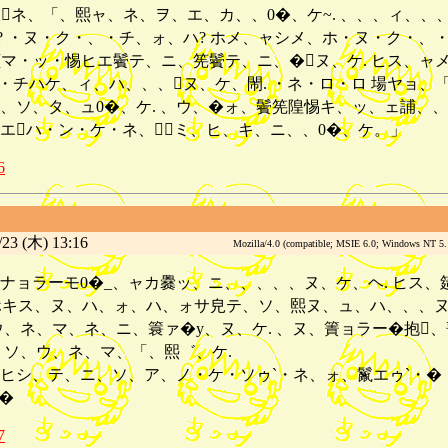
・皈ネ、「、熙ャ、ネ、ヲ、エ、カ、、0�、ケ~. 、、、ィ、
? ・ヌ・ク・、・チ、ォ、ハ? ホメ、ャシメ、ホ・ヌ・ク・、・
讀マ・ッ・惕ヒエ鬢テ、ニ、筅鬢テ、ニ、�ヌ、ケ. ヒス、
・、・チハケ、ィ、ハ、、、ヌ、ケ、閙. ・ネ・ロ・ロ 場ヤョ
ソ、タ、ュ0�、ケ. 、ウ、�ォ、鬢筅隍惕キ、ッ、ェ誧、、、
エハ・ン・ケ・ネ、ミ、ヒ、キ、ニ、、0�、ケ。」
6
23 (木) 13:16
Mozilla/4.0 (compatible; MSIE 6.0; Windows NT 5
マナョラーモ0�_、ャカ爨ッ、ニ、、、、、ヌ、ケ、ヘ. ヒス
ホキス、ヌ、ハ、ォ、ハ、ォサ皃テ、ソ、熙ヌ、ュ、ハ、、、ヌ
ウ、ネ、マ、ネ、ニ、簑ァ�y、ヌ、ケ. 、ヌ、簀ョラー�抱、
、ソ、ウ、ネ、マ、「、熙゛、ケ.
ォヒシ、テ、ニ、ソ、ア、ノ・ケ・ソゥ`・ネ、ォ、鬣エゥ`・
�
7