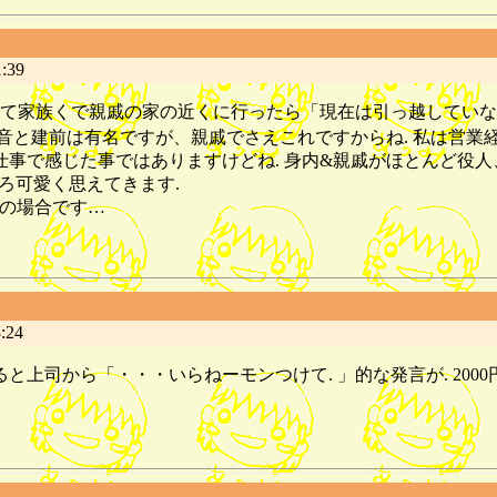
:39
て家族くで親戚の家の近くに行ったら「現在は引っ越していな
の本音と建前は有名ですが、親戚でさえこれですからね. 私は営
仕事で感じた事ではありますけどね. 身内&親戚がほとんど役
ろ可愛く思えてきます.
昇竜の場合です…
:24
司から「・・・いらねーモンつけて. 」的な発言が. 2000円ですよ