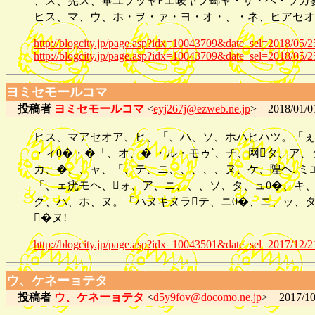
、ス、筅ス、篳ユソッャFエ晙ヤフ螂ャ・サ・ヘ・ソカ
ヒス、マ、ウ、ホ・ヲ・ァ・ヨ・オ・、・ネ、ヒアセオ
http://blogcity.jp/page.asp?idx=10043709&date_sel=2018/05/2
http://blogcity.jp/page.asp?idx=10043709&date_sel=2018/05/2
ヨミセモールコマ
投稿者
ヨミセモールコマ
<
eyj267j@ezweb.ne.jp
> 2018/01/01
ヒス、マアセオア、ヒ、「、ハ、ソ、ホハヒハツ。「ぇ
・ィ0�・�「、オ、� ・ル・モゥ`、チ、网タ、ア
カ、�、、ャ、「、テ、ニ、、、、、ヌ、ケ、隍ヘ. ミ
「、ェ疣モヘ、ォ、ア、ニ、、、ソ、タ、ュ0�、キ、
ク、ハ、ホ、ヌ。「ハヌキヌラテ、ニ0�、ニ、ッ、タ
�ヌ!
http://blogcity.jp/page.asp?idx=10043501&date_sel=2017/12/2
ウ、ケネーョテタ
投稿者
ウ、ケネーョテタ
<
d5y9fov@docomo.ne.jp
> 2017/10/