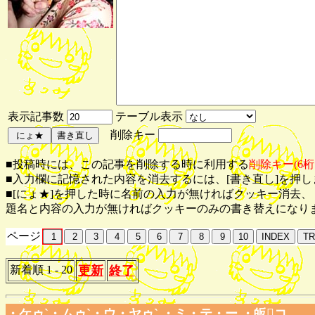
表示記事数
テーブル表示
削除キー
■投稿時には、この記事を削除する時に利用する
削除キー(6桁
■入力欄に記憶された内容を消去するには、[書き直し]を押し
■[にょ★]を押した時に名前の入力が無ければクッキー消去、
題名と内容の入力が無ければクッキーのみの書き替えになりま
ページ
新着順 1 - 20
更新
終了
・ケゥ`・ムゥ`・ウ・ヤゥ` ・ミ・テ・ー ・皈コ