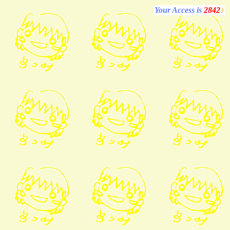
Your Access is
2842
♪