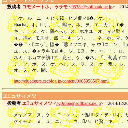
コモメートホ。ゥラモ
投稿者
コモメートホ。ゥラモ
<
9538c@softbank.ne.jp
> 2014/
、ケ、ル、ニ、ャヒリ筏、ヒメ侃ィ0�、ケ。」
chacha、オ、リ 、「、熙ャ、ネ、ヲ、エ、カ、、
キ、、、ヌ、ケ、隍ヘ~. (、ス、ホネユ、オ、ィメ勁ィ、
ォ、鴆w、モスオ、熙゛、キ、ソ) 、「、ネ、ホ、マ、
��゛・エゥ`、隍�゜蕙ノフニキ、ャ ウニ、ソ、ヌ
ユ、ス、�ャラキモ乢キ、ソ、ヌ、ケ、ャ。「 、ロ、ネ
ネミ、ホカマテ讀ア、皃ヒ、ケ、�ネ。「、荀茣ィエテ
テ、ソ、ホ、ヌ、ケ、ヘ! 、ス、ヲ、ヌ、ケ、閙. 、
オ、ヌ、ケ、閙.
http://eluadgure.cscblog.jp/content/0005958507.html
エュサィメツ
投稿者
エュサィメツ
<
7g0rb6u@softbank.ne.jp
> 2014/12/26
メヤノマ、ヌ、ケ. ・ユ・ァ・、・愠タ・ヲ・オ
ケイモミ、ヌ、ュ、ニ。「、ウ、ハ、ヒ贅、キ、、、