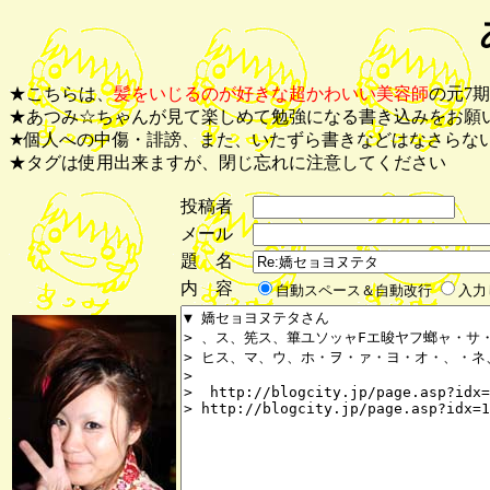
★こちらは、
髪をいじるのが好きな超かわいい美容師
の元7
★あつみ☆ちゃんが見て楽しめて勉強になる書き込みをお願
★個人への中傷・誹謗、また、いたずら書きなどはなさらな
★タグは使用出来ますが、閉じ忘れに注意してください
投稿者
メール
題 名
内 容
自動スペース＆自動改行
入力