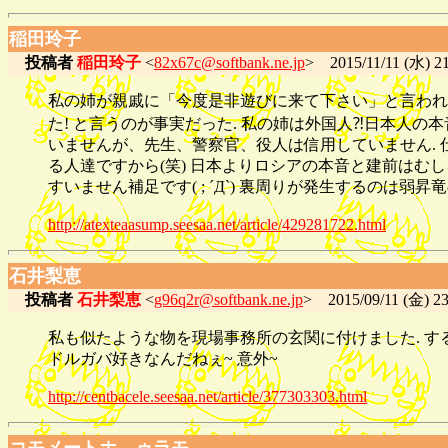
稲田玲子
投稿者
稲田玲子
<
82x67c@softbank.ne.jp
> 2015/11/11 (水) 21
私の姉が親戚に「今度是非遊びに来て下さい」と言われ
た! と言うのが事実だった. 私の姉は外国人⁈日本人
いませんが、先生、警察官、役人は信用していません. 
る人達ですから(笑) 日本よりロシアの本音と建前はむし
すいません補足です( ; ´Д`) 裏周りが発生するのは弱
http://atexteaasump.seesaa.net/article/429281722.html
石井梨恵
投稿者
石井梨恵
<
g96q2r@softbank.ne.jp
> 2015/09/11 (金) 23
私も似たような物を現場事務所の玄関に付けました. すると上
ドルガバ好きなんだねぇ~ 意外~
http://centbacele.seesaa.net/article/377303303.html