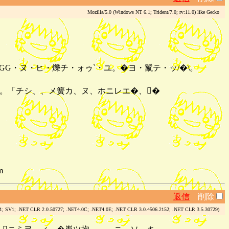
Mozilla/5.0 (Windows NT 6.1; Trident/7.0; rv:11.0) like Gecko
GG・ヌ・ヒ・爍チ・ォゥ`・ユ。�ヨ・鬣テ・ッ/�\。
ャ。「チシ、、メ簧カ、ヌ、ホニレエ�、�
m
返信
削除
.1; SV1; .NET CLR 2.0.50727; .NET4.0C; .NET4.0E; .NET CLR 3.0.4506.2152; .NET CLR 3.5.30729)