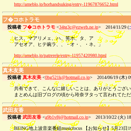
http://ameblo.jp/horhandsuking/entry-11967876652.html
フ�コホトラモ
投稿者
フ�コホトラモ
<
34tg3c@ezweb.ne.jp
> 2014/11/29 (
ヒス、マアリメェ、ハ、筅ホ、タ、ア
アセオア、ヒテ豌ラ、、・オ・、・ネ。」
http://ameblo.jp/patrerele/entry-11957420980.html
真木友美
投稿者
真木友美
<
0hg521k@hotmail.co.jp
> 2014/06/19 (木) 0
共有できて、こんなに嬉しいことは、ありがとうござい
まとめんは旧ブログの頃から玲奈ヲタって言われてただ
武田友香
投稿者
武田友香
<
a9b1v8j@hotmail.co.jp
> 2013/10/22 (火) 18
BEING地上波音楽番組musicfocus 【お知らせ】5