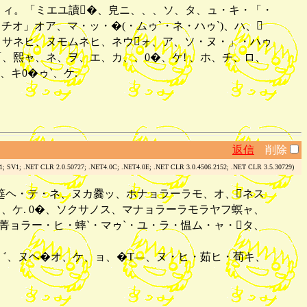
、、ィ。「ミエユ讀�、皃ニ、、、ソ、タ、ュ・キ・「・
チオ」オア、マ・ッ・�(・ムゥ`・ネ・ハゥ`)、ハ、
ャメサネヒ、ヌモムネヒ、ネウォ、ア、ソ・ヌ・」・ハゥ
、「、熙ャ、ネ、ヲ、エ、カ、、0�、ケ! 、ホ、チ、ロ、
キ0�ゥ`、ケ.
返信
削除
.1; SV1; .NET CLR 2.0.50727; .NET4.0C; .NET4.0E; .NET CLR 3.0.4506.2152; .NET CLR 3.5.30729)
、筵ヘ・テ・ネ、ヌカ爨ッ、ホナョラーラモ、オ、ネス
、ケ. 0�、ソクサノス、マナョラーラモラヤフ螟ャ、
菁ョラー・ヒ・蟀`・マゥ`・ユ・ラ・愠ム・ャ・タ、
�゛、ヌヘ�オ、ケ、ョ、�T―、ヌ・ヒ・茹ヒ・荀キ、