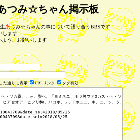
あつみ☆ちゃん掲示板
あ
期生
つみ☆ちゃんの事について語り合うBBSです
いします
いよう、お願いします
した通りに表示
URLリンク
タグ有効