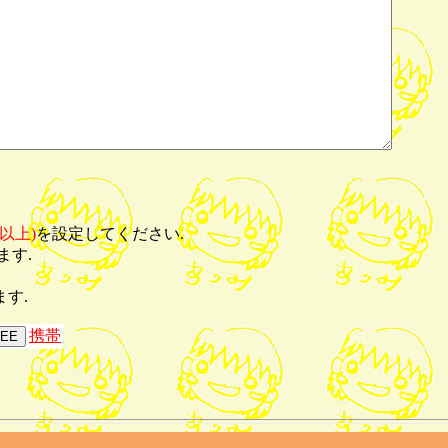
以上)
を設定してください.
ます.
す.
携帯