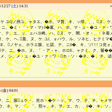
12/27 (
土
) 14:31
Moz
0�、ケ ユQノ抦ユ、ャタエ、�ホ、マ贅、キ、ッ殪、、、ヌ
ニ、�ミ・「・マ・マ) 0�蕙、ハ、ホ、マ・ュ・�ユ・ァ・ワ・
ケ、テ、エ、ッ、ェハヨ﨑、ハ、ヌ、ケ、閙. ・オ・、・ネ着メ
、ケ、ヘ. 羞、ヌ、ケ. ユl、ォハウ、ル、ソネヒ、ヒクミマ
、ノヤェ、ホラエ腺、ヒ諾、テ、ニ0�、キ、ソ! ! ! コ
、ニ、�ホ、ヌ。「 ・ア・ャ、ホロE、ャクミ、ク、鬢��ッ、鬢
シ、メ、シ、メ・ュ・�ユ・ァ・ワ・ホ・ソ・�ネ、� 、チ、
 (金) 04:01
、サ、ニ、簇ュケ・、皃ホ・�ケ・ッ、マ、ウ、テ、チ、ャメサ
ウ、ネ、マ。「、「、熙ャ、ネ、ヲ、エ、カ、、0�、キ、ソ