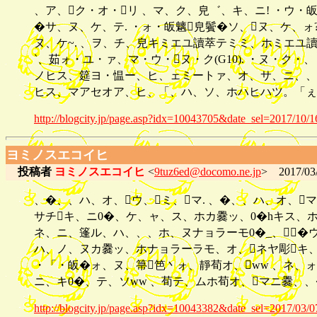
、ア、ク・オ・リ 、マ、ク、皃゛、キ、ニ! ・ウ
�サ、ヌ、ケ、テ. ・ォ・皈魑皃鬢�ソ、ヌ、ケ、ォ
ヌ、ケ~. 、ヲ、チ、皃キミエユ讀萃テミミ、ホミエユ
`、茹ォ・ユ・ァ、マ・ウ・ヌ・ク(G10). ・ヌ・ク
ノヒス、筵ヨ・愠ー、ヒ、ェミートァ、オ、サ、ニ、、、
ヒス、マアセオア、ヒ、「、ハ、ソ、ホハヒハツ。「ぇ
http://blogcity.jp/page.asp?idx=10043705&date_sel=2017/10/1
ヨミノスエコイヒ
投稿者
ヨミノスエコイヒ
<
9tuz6ed@docomo.ne.jp
> 2017/03/
、�、、ハ、オ、ウ、ミ、マ. 、�、、ハ、オ、
サチキ、ニ0�、ケ、ャ、ス、ホカ爨ッ、0�hキス、
ネ、ニ、篷ル、ハ、、、ホ、ヌナョラーモ0�_、�
ハ、ノ、ヌカ爨ッ、ホナョラーラモ、オ、ネヤ彫キ
・「・皈�ォ、ヌ、箒笆丶ォ、靜荀オ、ww 、ネ、
ニ、キ0�、テ、ソww 、荀テ、ムホ荀オ、マニ爨、、
http://blogcity.jp/page.asp?idx=10043382&date_sel=2017/03/0