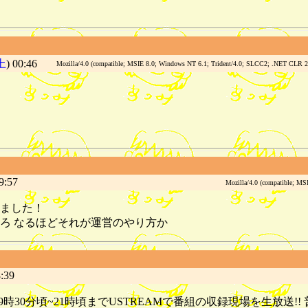
土
) 00:46
Mozilla/4.0 (compatible; MSIE 8.0; Windows NT 6.1; Trident/4.0; SLCC2; .NET CLR 2.
9:57
Mozilla/4.0 (compatible; MS
ました！
ろ なるほどそれが運営のやり方か
:39
月23日19時30分頃~21時頃までUSTREAMで番組の収録現場を