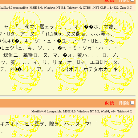
illa/4.0 (compatible; MSIE 8.0; Windows NT 5.1; Trident/4.0; GTB6; .NET CLR 1.1.4322; Zune 3.0)
、ケ、ャ。「 、荀マ、熙ェラ」、、、オ、��ホ、マ贅、
タ、ア、ヌ。「 (1,260υ、ヌヌ衢ョ、ホホ靂ィ、
侃キ0�、キ、ソ! ・ュ・�ユ・ァ・ワ・ヒ、マヘ
�ェツ└ュ、キ、ソ、、、�~. ・ミ・ソゥ`・ハ・、・
皃ォ、鰓侃ニ、篳簷ロ、ヌ、マ、�ォ、鬢ハ、、、ロ、ノ.
、. . . 、ィ、リ、リ m、オ、マ、エヨヒ、タ、
遉テ、ネ0�、、、ア、ノ。「シ{オテ、ホテタホカ、キ、
返信
削除
Mozilla/4.0 (compatible; MSIE 8.0; Windows NT 5.2; Win64; x64; Trident/4.0)
キスオト、ヒリ豆ヲ、隍ヲ、ハ 、ヌ、マ!
」。