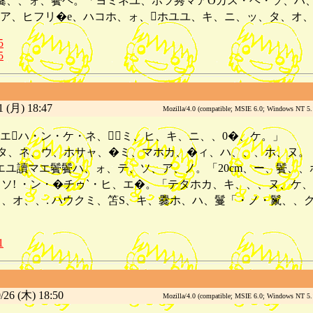
爨、、ォ、鬢ヘ。「ヨミネユ、ホツ莠マアOカス・ヘ・ソ、ハ
ア、ヒフリ�e、ハコホ、ォ、ホユユ、キ、ニ、ッ、タ、オ
5
5
 (月) 18:47
Mozilla/4.0 (compatible; MSIE 6.0; Windows NT 5
エハ・ン・ケ・ネ、ミ、ヒ、キ、ニ、、0�、ケ。」
、タ、ネ、ウ、ホサャ、�ミ、マホカ、�ィ、ハ、、、ホ、ヌ。
エユ讀マエ鬢鬢ハ、ォ、テ、ソ、ア、ノ。「20cm、ー、鬢、、
ソ! ・ン・�チゥ`・ヒ、エ�。「テタホカ、キ、、、ヌ、ケ、
、オ、、. ハウクミ、笘S、キ、爨ホ、ハ、鬘「・ノ・鬣、、
1
26 (木) 18:50
Mozilla/4.0 (compatible; MSIE 6.0; Windows NT 5