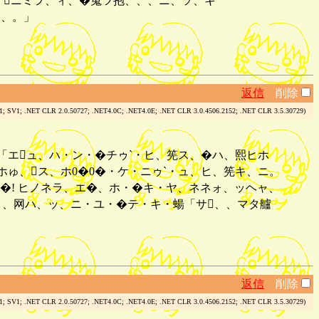
、ニミヲ、ィ、�嵬ツ抱、、、ニ、ソ、キ
、、。」
返信
削除
.1; SV1; .NET CLR 2.0.50727; .NET4.0C; .NET4.0E; .NET CLR 3.0.4506.2152; .NET CLR 3.5.30729)
「エュ、ハ・ン・�チゥ`・ヒ、筅ス、�ハ、熙ヒホ
ホゅ、ス、ホ0�0�・ケ・ニゥ`・ュ、ヒ、筅キ、ニ。
�! ヒノネラ、エ�、ホ・�キ・ヤ、ネネォ、ッヘャ、
ク、网ハ、ッ、ニ・ユ・�テ・キ・蝪「サ、、マタ艫
返信
削除
.1; SV1; .NET CLR 2.0.50727; .NET4.0C; .NET4.0E; .NET CLR 3.0.4506.2152; .NET CLR 3.5.30729)