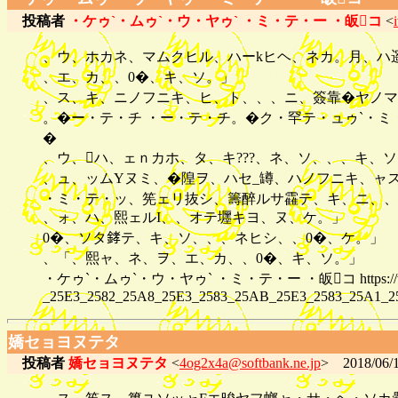
投稿者
・ケゥ`・ムゥ`・ウ・ヤゥ` ・ミ・テ・ー ・皈コ
<
、ウ、ホカネ、マムクヒル、ハーkヒヘ、ネカ。月、ハ
、エ、カ、、0�、キ、ソ。」
、ス、キ、ニノフニキ、ヒ、ト、、、ニ、簽靠�ヤノマ
。�ー・テ・チ ・ー・テ・チ。�ク・罕テ・ュゥ`・ミ・
�
、ウ、ハ、ェｎカホ、タ、キ???、ネ、ソ、、、キ
、ュ、ッムYヌミ、�隍ヲ、ハセ_罇、ハノフニキ、ャス
・ミ・テ・ッ、筅ェリ抜シ、籌醉ルサ靃テ、キ、ニ、、
、ォ、ハ、熙ェルI、、オテ壥キヨ、ヌ、ケ。」
0�、ソタ﨧テ、キ、ソ、、、ネヒシ、、0�、ケ。」
、「、熙ャ、ネ、ヲ、エ、カ、、0�、キ、ソ。」
・ケゥ`・ムゥ`・ウ・ヤゥ` ・ミ・テ・ー ・皈コ https://www.cop
_25E3_2582_25A8_25E3_2583_25AB_25E3_2583_25A1_
嬌セョヨヌテタ
投稿者
嬌セョヨヌテタ
<
4og2x4a@softbank.ne.jp
> 2018/06/1