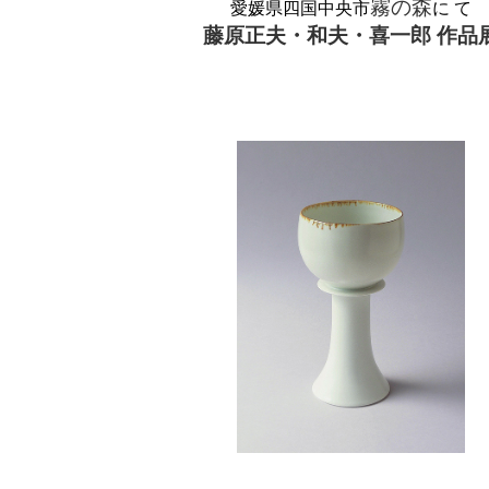
霧の森
愛媛県四国中央市
に て
藤原正夫・和夫・喜一郎 作品