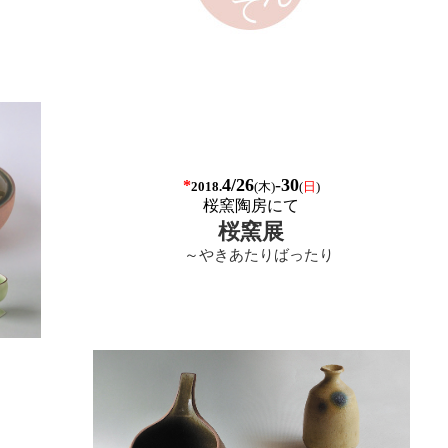
4/26
-
30
*
(
木)
(
日
)
2018.
桜窯陶房にて
桜窯展
～やきあたりばったり