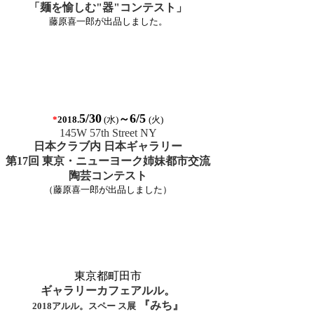
「麺を愉しむ"器"コンテスト」
藤原喜一郎が出品しました。
5/30
6/5
～
*
(水
)
(火
)
2018.
145W 57th Street NY
日本クラブ内 日本ギャラリー
第17回 東京・ニューヨーク姉妹都市交流
陶芸コンテスト
（藤原喜一郎が出品しました）
東京都町田市
ギャラリーカフェアルル。
『みち』
2018アルル。スペー ス展