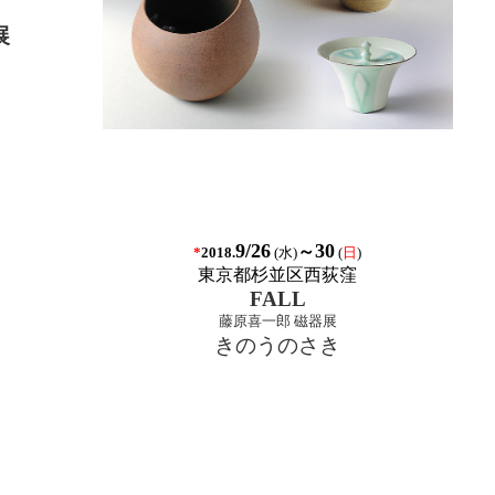
展
9/
26
30
～
*
(水
)
(
日
)
2018.
東京都杉並区西荻窪
FALL
藤原喜一郎 磁器展
きのうのさき