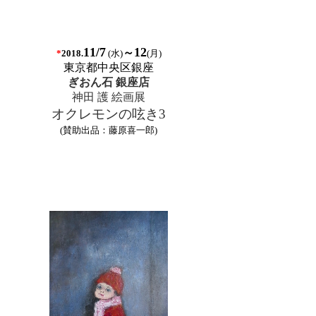
11/
7
12
～
*
(水
)
(月
)
2018.
東京都中央区銀座
ぎおん石 銀座店
神田 護 絵画展
オクレモンの呟き3
(賛助出品：藤原喜一郎)