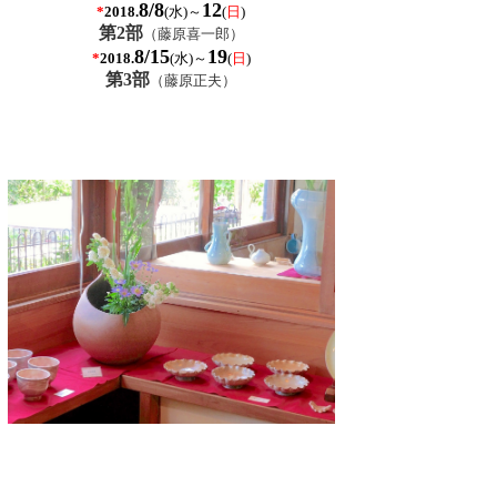
8
/8
12
*
(水)
～
(
日
)
2018.
第2部
（藤原喜一郎）
8
/15
19
*
(水
)
～
(
日
)
2018.
第3部
（藤原正夫）