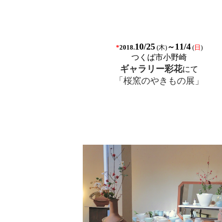
10/25
11/4
～
*
(木
)
(
日
)
2018.
つくば市小野崎
ギャラリー彩花
にて
「桜窯のやきもの展」