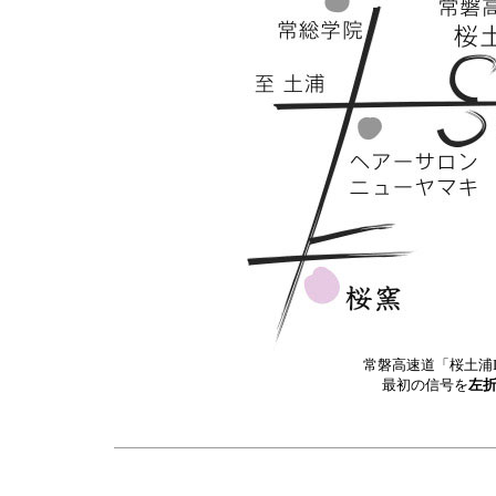
常磐高速道「桜土浦I
最初の信号を
左