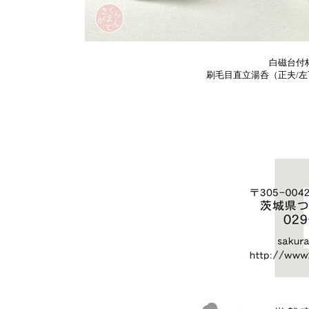
白磁台付
刷毛目直立湯呑（正夫/左