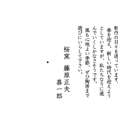
「桜窯展（さ
平成31年4月18日（
（桜窯陶房）〒305
（