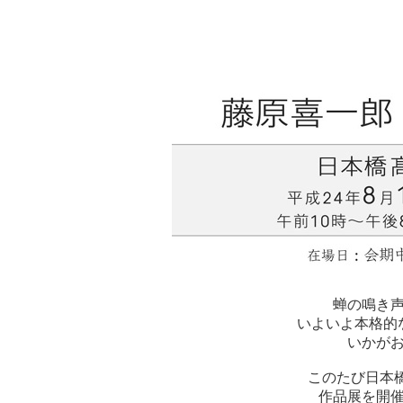
「藤原
平成24年
（8/14～19：午前10時
会場：日
蝉の鳴き
いよいよ本格的
いかが
このたび日本
作品展を開