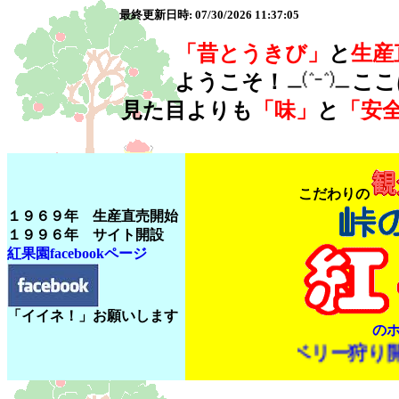
最終更新日時: 07/30/2026 11:37:05
「昔とうきび」
と
生産
ようこそ！
ここ
見た目よりも
「味」
と
「安
こだわりの
１９６９年 生産直売開始
１９９６年 サイト開設
紅果園facebookページ
「イイネ！」お願いします
の
ブルーベリー狩り開