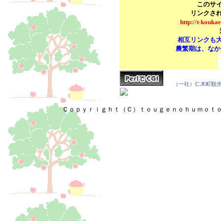
このサ
リンクさ
http://t-kouka
相互リンクも
農繁期は、なかな
（一社）仁木町観
Ｃｏｐｙｒｉｇｈｔ
（Ｃ）ｔｏｕｇｅｎｏｈｕｍｏｔ