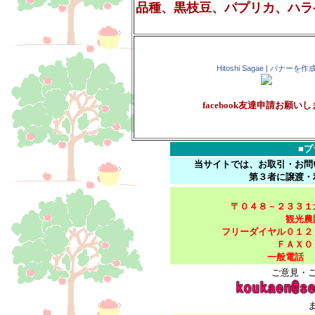
品種、黒枝豆、パプリカ、ハラ
Hitoshi Sagae
|
バナーを作
facebook友達申請お願い
■プ
当サイトでは、お取引・お問
第３者に譲渡・
〒０４８－２３３１
観光農
フリーダイヤル０１２
ＦＡＸ０
一般電話 
ご意見・