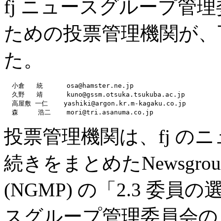
fj ニュースグループ管
ための投票管理機関が、
た。
  小倉   統      osa@hamster.ne.jp

  久野   靖      kuno@gssm.otsuka.tsukuba.ac.jp

  高屋敷 一仁    yashiki@argon.kr.m-kagaku.co.jp

投票管理機関は、fj の
続きをまとめたNewsgroup Ma
(NGMP) の「2.3 委
スグループ管理委員会の