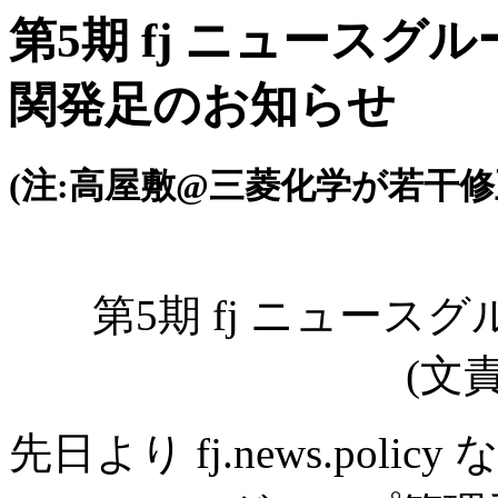
第5期 fj ニュース
関発足のお知らせ
(注:高屋敷@三菱化学が若干修
第5期 fj ニュー
(文責:
先日より fj.news.po