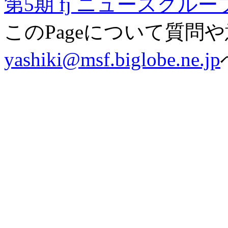
第5期 fj ニュースグ
このPageについて質問
yashiki@msf.biglobe.ne.jp