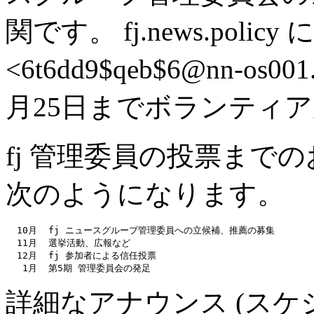
関です。 fj.news.poli
<6t6dd9$qeb$6@nn-os0
月25日までボランティ
fj 管理委員の投票まで
次のようになります。
  10月  fj ニュースグループ管理委員への立候補、推薦の募集

  11月  選挙活動、広報など

  12月  fj 参加者による信任投票

詳細なアナウンス (ス