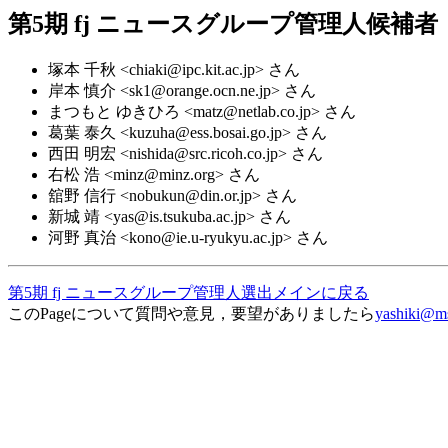
第5期 fj ニュースグループ管理人候補者
塚本 千秋 <chiaki@ipc.kit.ac.jp> さん
岸本 慎介 <sk1@orange.ocn.ne.jp> さん
まつもと ゆきひろ <matz@netlab.co.jp> さん
葛葉 泰久 <kuzuha@ess.bosai.go.jp> さん
西田 明宏 <nishida@src.ricoh.co.jp> さん
右松 浩 <minz@minz.org> さん
舘野 信行 <nobukun@din.or.jp> さん
新城 靖 <yas@is.tsukuba.ac.jp> さん
河野 真治 <kono@ie.u-ryukyu.ac.jp> さん
第5期 fj ニュースグループ管理人選出メインに戻る
このPageについて質問や意見，要望がありましたら
yashiki@ms