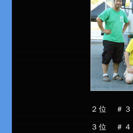
２位 
３位 ＃４