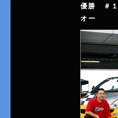
優勝 ＃１
オー