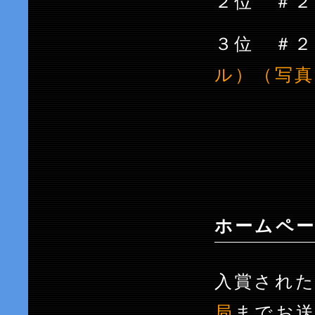
２位 ＃
３位 
ル）（写真
ホームペー
入賞され
局
までお