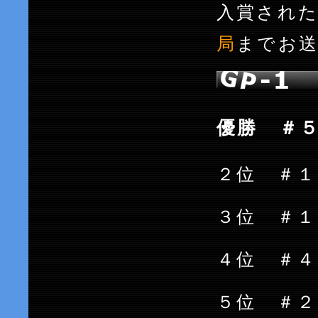
入賞され
局
までお
優勝 ＃５
２位 ＃１
３位 ＃
４位 ＃４
５位 ＃