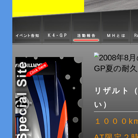
リザルト（
い）
１０００k
AT限定２