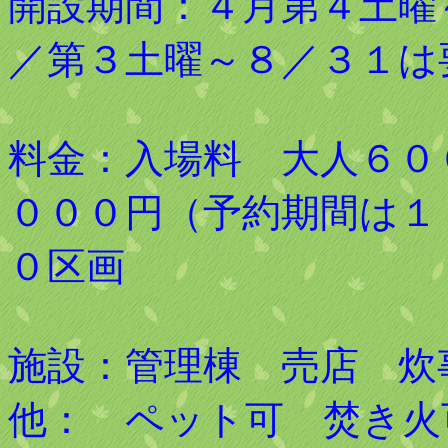
開設期間：４月第４土
／第３土曜～８／３
料金：入場料 大人６０
０００円（予約期間は
０区画
施設：管理棟 売店 
他： ペット可 焚き火