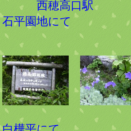
西穂高
石平園地にて
白樺平にて