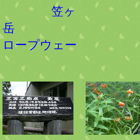
笠ヶ
岳 
ロープウェー