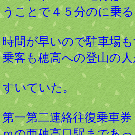
うことで４５分のに乗る
時間が早いので駐車場も
乗客も穂高への登山の人
すいていた。
第一第二連絡往復乗車券
ｍの西穂高口駅まであっ