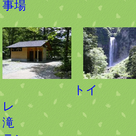
事場
トイ
レ 
滝 平湯大