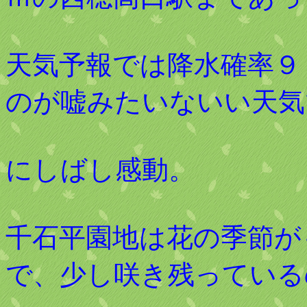
天気予報では降水確率９
のが嘘みたいないい天気
にしばし感動。
千石平園地は花の季節が
で、少し咲き残っている