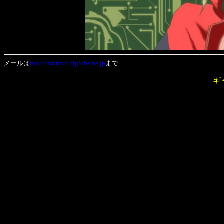
メールは
moririn@mvb.biglobe.ne.jp
まで
ギ