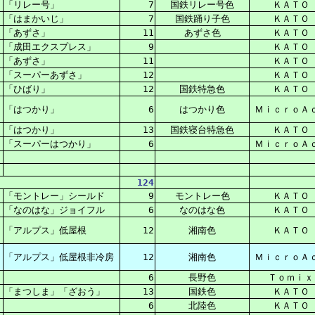
「リレー号」
7
国鉄リレー号色
ＫＡＴＯ
「はまかいじ」
7
国鉄踊り子色
ＫＡＴＯ
「あずさ」
11
あずさ色
ＫＡＴＯ
「成田エクスプレス」
9
ＫＡＴＯ
「あずさ」
11
ＫＡＴＯ
「スーパーあずさ」
12
ＫＡＴＯ
「ひばり」
12
国鉄特急色
ＫＡＴＯ
「はつかり」
6
はつかり色
ＭｉｃｒｏＡ
「はつかり」
13
国鉄寝台特急色
ＫＡＴＯ
「スーパーはつかり」
6
ＭｉｃｒｏＡ
124
「モントレー」シールド
9
モントレー色
ＫＡＴＯ
「なのはな」ジョイフル
6
なのはな色
ＫＡＴＯ
「アルプス」低屋根
12
湘南色
ＫＡＴＯ
「アルプス」低屋根非冷房
12
湘南色
ＭｉｃｒｏＡ
6
長野色
Ｔｏｍｉｘ
「まつしま」「ざおう」
13
国鉄色
ＫＡＴＯ
6
北陸色
ＫＡＴＯ