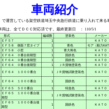
車両紹介
）で運営している架空鉄道埼玉中央急行鉄道に乗り入れて来る
車両は、全てＤＣＣ対応済です。
最終更新日 ： 110/5/1
形式
編成数
塗装色
メーカー
ＥＦ５７
1
ＫＡＴＯ
ＥＦ５８ 側面７窓タイプ
1
青色
モア（動力KAT
ＥＦ５８ 小窓
1
青大将色
ＫＡＴＯ
ＥＦ６４ ０番台前期型
1
国鉄色
ＫＡＴＯ
ＥＦ６４ ０番台後期型
1
国鉄色
ＫＡＴＯ
ＥＦ６４ ０番台後期型
1
ＪＲ貨物塗装色
ＫＡＴＯ
ＥＦ６４ １０００番台
1
ＪＲ貨物試験塗装色
ＫＡＴＯ
ＥＦ６４ １０００番台
1
国鉄色
ＫＡＴＯ
ＥＦ６５ ５００番台
1
特急色
ＫＡＴＯ
ＥＦ６５ １０００番台後
1
ＪＲ貨物試験塗装色
ＫＡＴＯ
期型
ＥＦ６５ １０００番台後
1
国鉄色
ＫＡＴＯ
期型