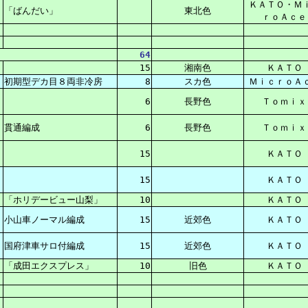
ＫＡＴＯ・Ｍ
「ばんだい」
東北色
ｒｏＡｃｅ
64
15
湘南色
ＫＡＴＯ
初期型デカ目８両非冷房
8
スカ色
ＭｉｃｒｏＡ
6
長野色
Ｔｏｍｉｘ
貫通編成
6
長野色
Ｔｏｍｉｘ
15
ＫＡＴＯ
15
ＫＡＴＯ
「ホリデービュー山梨」
10
ＫＡＴＯ
小山車ノーマル編成
15
近郊色
ＫＡＴＯ
国府津車サロ付編成
15
近郊色
ＫＡＴＯ
「成田エクスプレス」
10
旧色
ＫＡＴＯ