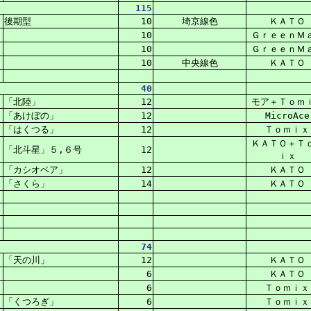
115
後期型
10
埼京線色
ＫＡＴＯ
10
ＧｒｅｅｎＭ
10
ＧｒｅｅｎＭ
10
中央線色
ＫＡＴＯ
40
「北陸」
12
モア＋Ｔｏｍ
「あけぼの」
12
MicroAce
「はくつる」
12
Ｔｏｍｉｘ
ＫＡＴＯ＋Ｔ
「北斗星」５,６号
12
ｉｘ
「カシオペア」
12
ＫＡＴＯ
「さくら」
14
ＫＡＴＯ
74
「天の川」
12
ＫＡＴＯ
6
ＫＡＴＯ
6
Ｔｏｍｉｘ
「くつろぎ」
6
Ｔｏｍｉｘ