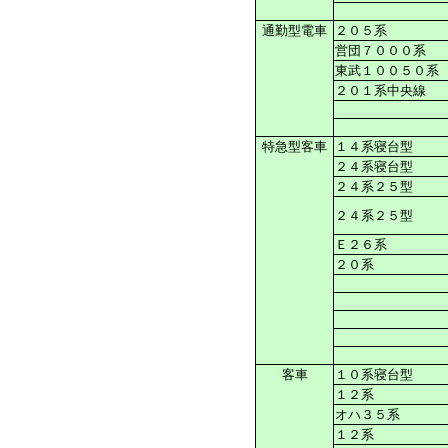
通勤型電車
２０５系
営団７０００系
東武１００５０系
２０１系中央線
特急型客車
１４系寝台型
２４系寝台型
２４系２５型
２４系２５型
Ｅ２６系
２０系
客車
１０系寝台型
１２系
オハ３５系
１２系