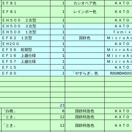
ＥＦ８１
1
カシオペア色
ＫＡＴＯ
ＥＦ８１
1
レインボー色
ＫＡＴＯ
ＥＨ５００ ２次型
1
ＫＡＴＯ
ＥＨ５００ ３次型
1
ＫＡＴＯ
ＥＨ５００ １次型
1
Ｔｏｍｉｘ
ＥＦ６２ １次型
1
国鉄色
ＭｉｃｒｏＡ
ＥＨ2００
1
ＫＡＴＯ
ＥＦ５６ 前期型
1
ＭｉｃｒｏＡ
ＥＦ１６ 上越仕様
1
ＭｉｃｒｏＡ
ＥＦ５７ 上越仕様
1
ＭｉｃｒｏＡ
ＥＦ１５
1
ＫＡＴＯ
ＥＦ６０
1
「やすらぎ」色
ROUNDHOUS
23
「白根」
6
国鉄特急色
ＫＡＴＯ
「とき」
12
国鉄特急色
ＫＡＴＯ
「とき」
12
国鉄特急色
ＫＡＴＯ