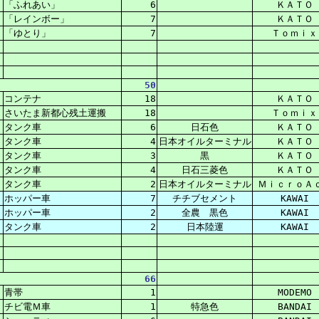
「ふれあい」
6
ＫＡＴＯ
「レインボー」
7
ＫＡＴＯ
「ゆとり」
7
Ｔｏｍｉｘ
50
コンテナ
18
ＫＡＴＯ
さいたま新都心残土運搬
18
Ｔｏｍｉｘ
タンク車
6
日石色
ＫＡＴＯ
タンク車
4
日本オイルターミナル
ＫＡＴＯ
タンク車
3
黒
ＫＡＴＯ
タンク車
4
日石三菱色
ＫＡＴＯ
タンク車
2
日本オイルターミナル
ＭｉｃｒｏＡ
ホッパー車
7
チチブセメント
KAWAI
ホッパー車
2
全農 黒色
KAWAI
タンク車
2
日本陸運
KAWAI
66
青帯
1
MODEMO
チビ電Ｍ車
1
特急色
BANDAI