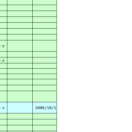
ｃｅ
ｃｅ
ｃｅ
2006/10/1