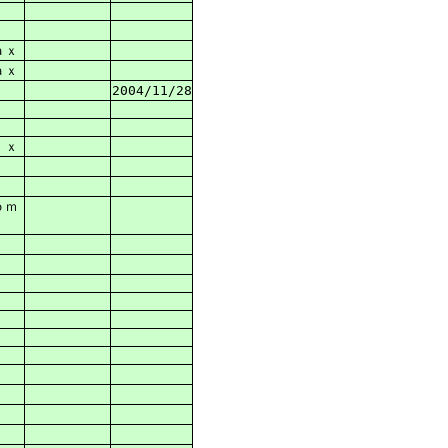
ａｘ
ａｘ
2004/11/28
ｉｘ
ｏｍ