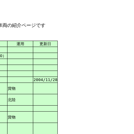
車両の紹介ページです
運用
更新日
O）
2004/11/28
貨物
北陸
貨物