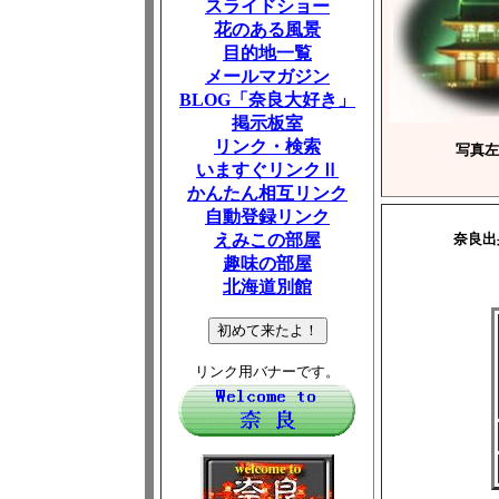
スライドショー
花のある風景
目的地一覧
メールマガジン
BLOG「奈良大好き」
掲示板室
リンク・検索
写真左
いますぐリンクⅡ
かんたん相互リンク
自動登録リンク
えみこの部屋
奈良出
趣味の部屋
北海道別館
リンク用バナーです。