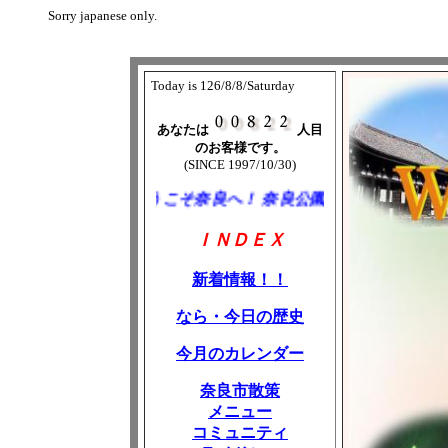
Sorry japanese only.
Today is 126/8/8/Saturday
あなたは
人目
のお客様です。
(SINCE 1997/10/30)
ようこそ奈良へ！ 奈良公園を中心に写真で奈
ＩＮＤＥＸ
新着情報！！
なら・今日の歴史
今月のカレンダー
奈良市散策
メニュー
コミュニティ