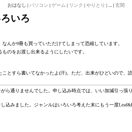
おはなし
|
パソコン
|
ゲーム
|
リンク
|
やりとり
| ... |
玄関
告知いろいろ
、なんか9冊も買っていただけてしまって恐縮しています。
るものをお渡し出来るようにしたいです。
たことすら書いてなかったよ(汗)。ただ、出来がひどいので、
ながら通りませんでした。申し込み時点では、いい加減引っ張り
し込みました。ジャンルはいろいろ考えた末にもう一度Leaf&Key