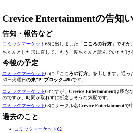
Crevice Entertainmentの
告知・報告など
コミックマーケット
65に出しました「
こころの行方
」ですが
ちゃんとした形に直して、もう一度ちゃんと読んでいただけ
今後の予定
コミックマーケット
65に「
こころの行方
」を出します。通っ
30日火曜日の
東"P"ブロック-49b
です。
コミックマーケット
63ですが、
Crevice Entertainment
は残念
のですが、時間が取れずに断念しそうな気配です。
コミックマーケット
63にサークル名
Crevice Entertainment
で申
過去のこと
コミックマーケット62