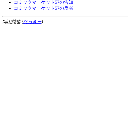
コミックマーケット57の告知
コミックマーケット57の反省
刈山純也 (
なっきー
)