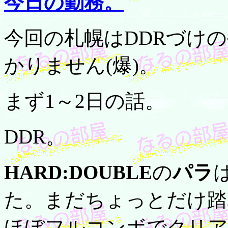
今日の勤務。
今回の札幌はDDRづけ
かりません(爆)。
まず1～2日の話。
DDR。
HARD:DOUBLE
の
パラ
た。まだちょっとだけ踏
ほぼフルコンボでクリア