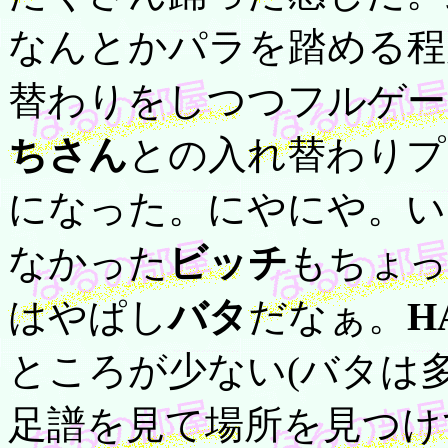
なんとかパラを踏める程
替わりをしつつフルゲー
ちさん
との入れ替わりプ
になった。にやにや。い
なかった
ビッチ
もちょっ
はやぱし
バタ
だなぁ。
H
ところが少ない(バタは
足譜を見て場所を見つけ