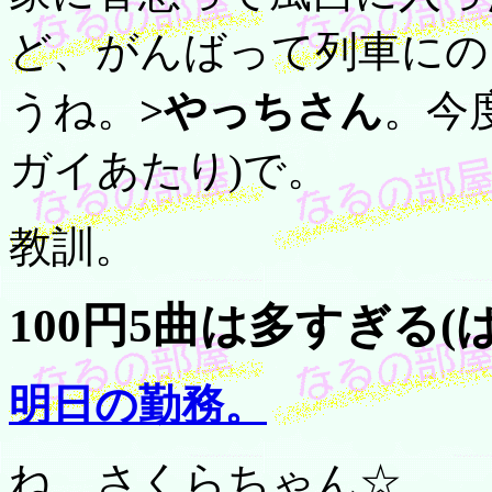
ど、がんばって列車にの
うね。
>やっちさん
。今
ガイあたり)で。
教訓。
100円5曲は多すぎる(
明日の勤務。
ね、さくらちゃん☆