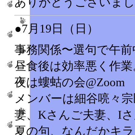
ありがとうございまし
●7月19日（日）
事務関係〜選句で午前
昼食後は効率悪く作業
夜は螻蛄の会@Zoom
メンバーは細谷喨々宗
妻、Kさんご夫妻、I
夏の句、なんだかキラ