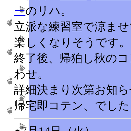
ー
のリハ。
立派な練習室で涼ませ
楽しくなりそうです。
終了後、帰狛し秋のコ
わせ。
詳細決まり次第お知ら
帰宅即コテン、でした