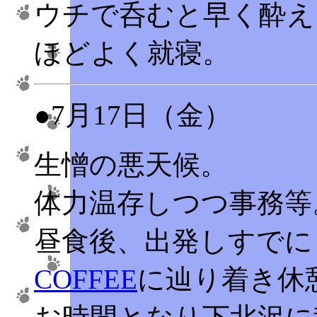
ウチで呑むと早く酔え
ほどよく就寝。
●7月17日（金）
生憎の悪天候。
体力温存しつつ事務等
昼食後、出発しすでに
COFFEE
に辿り着き休