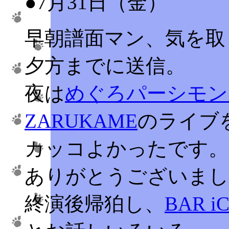
●7月31日（金）
早朝譜面マン、気を取
夕方までに送信。
夜は
めぐろパーシモン
ZARUKAME
のライブ
カッコよかったです。
ありがとうございまし
終演後帰狛し、
BAR iC