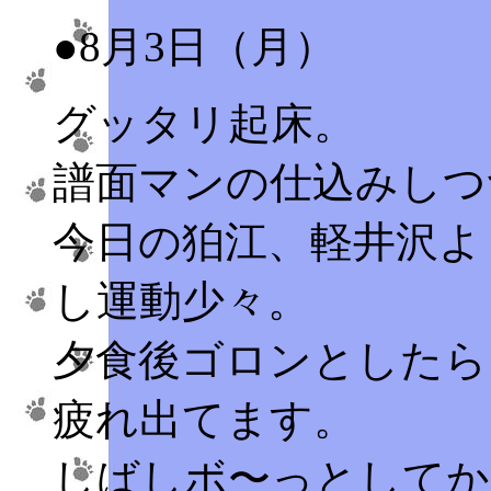
●8月3日（月）
グッタリ起床。
譜面マンの仕込みしつ
今日の狛江、軽井沢よ
し運動少々。
夕食後ゴロンとしたら
疲れ出てます。
しばしボ〜っとしてか