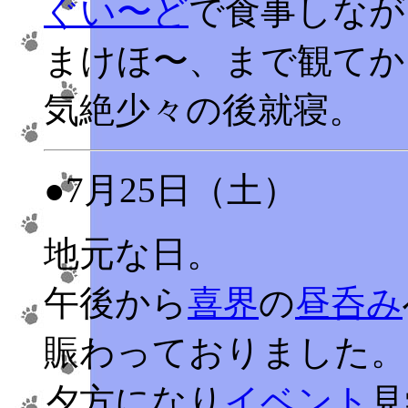
ぐい〜ど
で食事しなが
まけほ〜、まで観てか
気絶少々の後就寝。
●7月25日（土）
地元な日。
午後から
喜界
の
昼呑み
賑わっておりました。
夕方になり
イベント
見