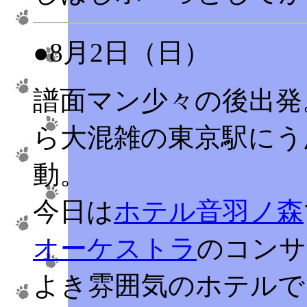
●8月2日（日）
譜面マン少々の後出
ら大混雑の東京駅にう
動。
今日は
ホテル音羽ノ森
オーケストラ
のコンサ
よき雰囲気のホテルで