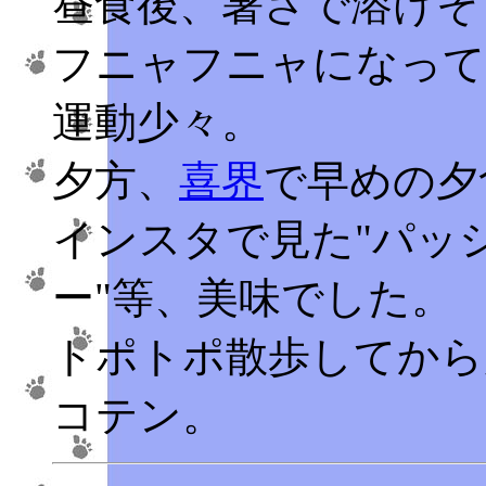
昼食後、暑さで溶けそ
フニャフニャになって
運動少々。
夕方、
喜界
で早めの夕
インスタで見た"パッ
ー"等、美味でした。
トポトポ散歩してから
コテン。