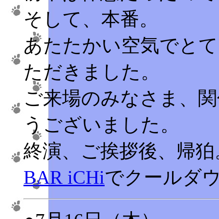
そして、本番。
あたたかい空気でとて
ただきました。
ご来場のみなさま、関
うございました。
終演、ご挨拶後、帰狛
BAR iCHi
でクールダ