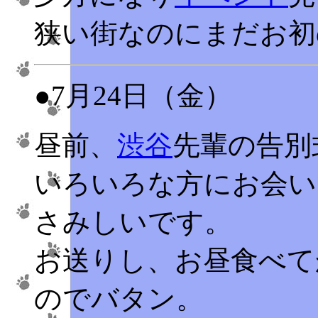
狭い街なのにまだお初
●7月24日（金）
昼前、
渋谷
先輩の告別
いろいろな方にお会い
さみしいです。
お送りし、お昼食べて
のでバタン。