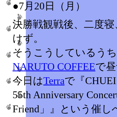
●7月20日（月）
決勝戦観戦後、二度寝
けず。
そうこうしているうち
NARUTO COFFEE
で昼
今日は
Terra
で『CHUEI 
55th Anniversary Conce
Friend」』という催し