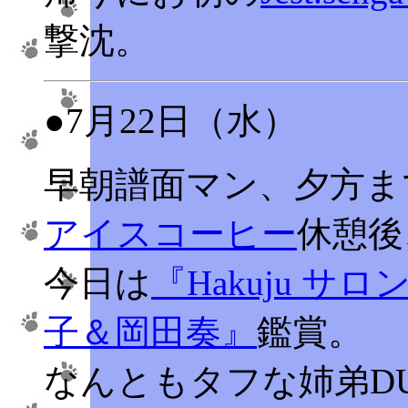
撃沈。
●7月22日（水）
早朝譜面マン、夕方ま
アイスコーヒー
休憩後
今日は
『Hakuju サロ
子＆岡田奏』
鑑賞。
なんともタフな姉弟D