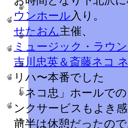
お時間となり下北沢に
ウンホール
入り。
せたおん
主催、
ミュージック・ラウン
吉川忠英＆斎藤ネコ ネ
リハ〜本番でした
「ネコ忠」ホールでの
ンクサービスもよき感
前半は休憩だったので