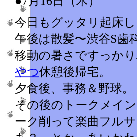
●7月16日（木）
今日もグッタリ起床し
午後は散髪〜渋谷S歯
移動の暑さですっかり
やつ
休憩後帰宅。
夕食後、事務＆野球。
その後のトークメイン
ーク削って楽曲フルサ