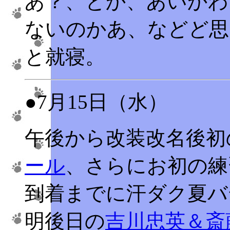
あ？、とか、あいかわ
ないのかあ、などど思
と就寝。
●7月15日（水）
午後から改装改名後初
ール
、さらにお初の練
到着までに汗ダク夏バ
明後日の
吉川忠英＆斎藤