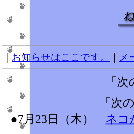
｜
お知らせはここです。
｜
メ
「次
「次
●7月23日（木）
ネコ