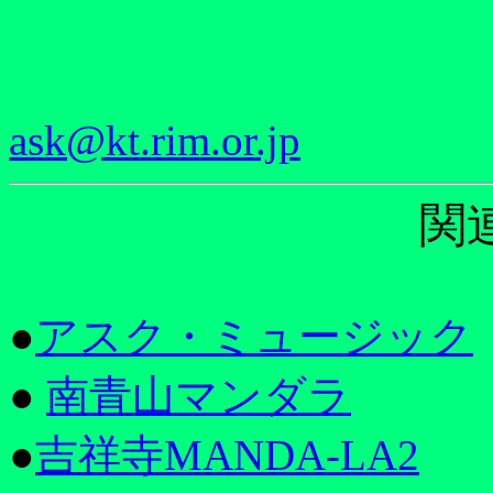
ask@kt.rim.or.jp
関
●
アスク・ミュージック
●
南青山マンダラ
●
吉祥寺MANDA-LA2