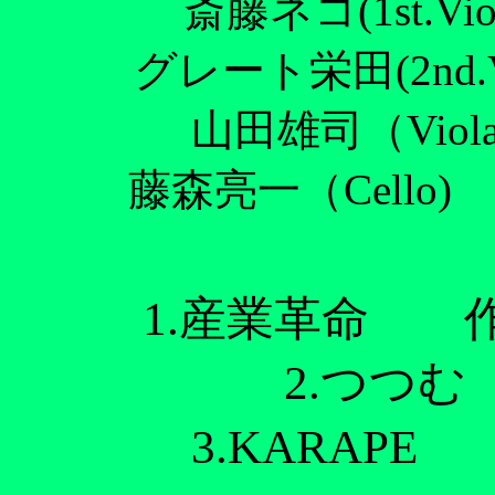
斎藤ネコ(1st.Vi
グレート栄田(2nd.V
山田雄司（Viol
藤森亮一（Cello) 
1.産業革命
2.つつ
3.KARA