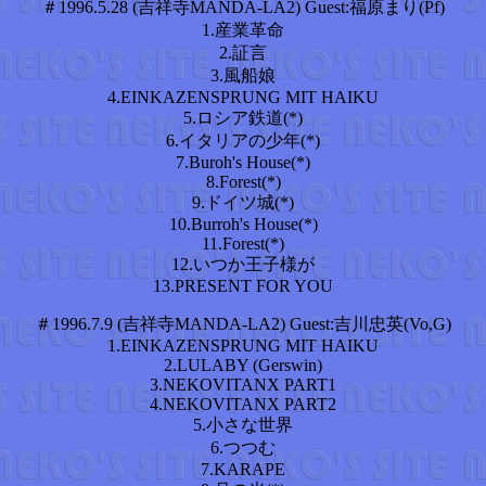
＃1996.5.28 (吉祥寺MANDA-LA2) Guest:福原まり(Pf)
1.産業革命
2.証言
3.風船娘
4.EINKAZENSPRUNG MIT HAIKU
5.ロシア鉄道(*)
6.イタリアの少年(*)
7.Buroh's House(*)
8.Forest(*)
9.ドイツ城(*)
10.Burroh's House(*)
11.Forest(*)
12.いつか王子様が
13.PRESENT FOR YOU
＃1996.7.9 (吉祥寺MANDA-LA2) Guest:吉川忠英(Vo,G)
1.EINKAZENSPRUNG MIT HAIKU
2.LULABY (Gerswin)
3.NEKOVITANX PART1
4.NEKOVITANX PART2
5.小さな世界
6.つつむ
7.KARAPE