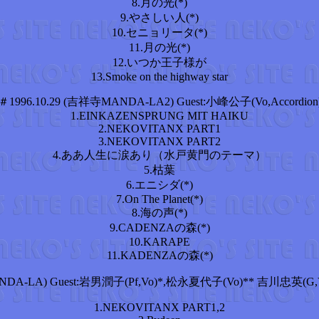
8.月の光(*)
9.やさしい人(*)
10.セニョリータ(*)
11.月の光(*)
12.いつか王子様が
13.Smoke on the highway star
＃1996.10.29 (吉祥寺MANDA-LA2) Guest:小峰公子(Vo,Accordion
1.EINKAZENSPRUNG MIT HAIKU
2.NEKOVITANX PART1
3.NEKOVITANX PART2
4.ああ人生に涙あり（水戸黄門のテーマ）
5.枯葉
6.エニシダ(*)
7.On The Planet(*)
8.海の声(*)
9.CADENZAの森(*)
10.KARAPE
11.KADENZAの森(*)
NDA-LA) Guest:岩男潤子(Pf,Vo)*,松永夏代子(Vo)** 吉川忠英(G,V
1.NEKOVITANX PART1,2