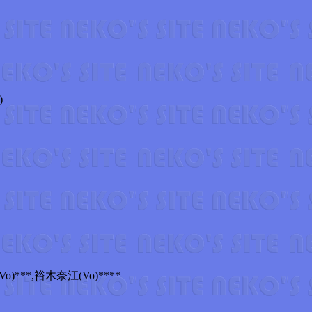
)
o)***,裕木奈江(Vo)****