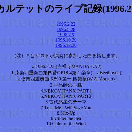
テットのライブ記録(1996.2～1
1996.2.22
1996.5.28
1996.7.9
1996.10.29
1996.12.30
（注）＊はゲストが演奏に参加した曲を指します。
＃1996.2.22 (吉祥寺MANDA-LA2)
1.弦楽四重奏曲第四番OP18-4第１楽章(L.v.Beethoven)
2.弦楽四重奏曲 K590 第一,四楽章(W.A.Morzart)
3.手品師の心臓
4.NEKOVITANX PART1
5.NEKOVITANX PART2
6.古代惑星のテーマ
7.Trust Me I Will Save You
8.Mix-Up
9.Under the Sea
10.Color of the Wind