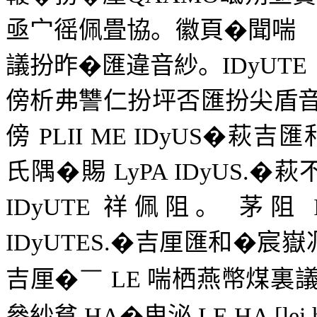
亟宀徭佩畳協。徽頁�聞
議扮昨�匯違音紗。
IDyUTE
傍析弗讐仁扮坪否匯扮尖盾
傍
PLII ME IDyUS
�萩吉匯
氏隅�賜
LyPA IDyUS.
�萩
IDyUTE
祥佩阻。
茅阻
IDyUTES.
�吉厘匯和�宸嶽
吉厘�
￣ LE
喘栖燕幣煤裏
參紗貧
HA
�曳泌
LE HA [lei 