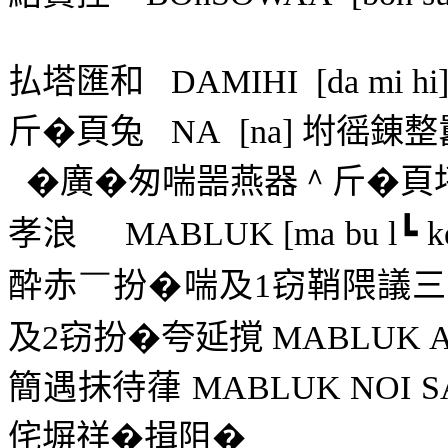
払塔匯和
DAMIHI
[da mi hi
斤�頁兔
NA
[na]
坿徭錬整
�廣�匆喘噐燕器
＾
斤�頁
孝浪
MABLUK [ma bu l┗ k
酔赤
￣
扮�喘及
1
窃鞘隈議三
及
2
窃扮�夸延撹
MABLUK A
簡遇抹待葎
MABLUK NOI 
侘塀祥�揖阻�