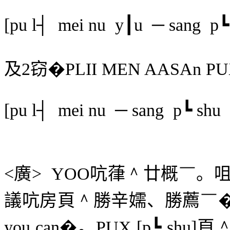
[pu l┤
mei nu
y┃u
─ sang
p┗
及
2
窃
�
PLII MEN AASAn PU
[pu l┤
mei nu
─ sang
p┗ shu
<
廣
>
YOO
吭葎
＾
廿概
￣
。
議吭房頁
＾
勝辛嬬、勝薦
￣
you can
�。
PUX [p┗ shu]
頁