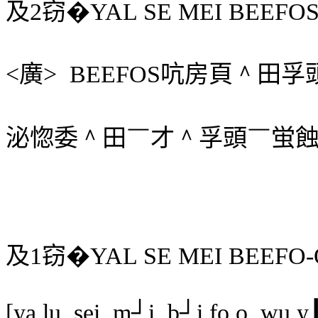
及
2
窃
�
YAL SE MEI BEEFOS
<
廣
>
BEEFOS
吭房頁
＾
田孚
泌惚委
＾
田
￣
才
＾
孚頭
￣
蛍
及
1
窃
�
YAL SE MEI BEEFO
[ya lu
sei
m┘i
b┘i fo o
wu y┃