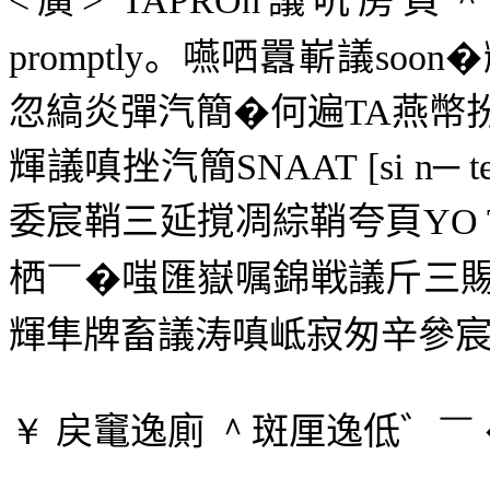
<
廣
> TAPROn
議吭房頁
promptly
。嚥哂囂嶄議
soon
�
忽縞炎彈汽簡�何遍
TA
燕幣
輝議嗔挫汽簡
SNAAT [si n─ t
委宸鞘三延撹凋綜鞘夸頁
YO 
栖
￣
�嗤匯嶽嘱錦戦議斤三
輝隼牌畜議涛嗔岻寂匆辛參
￥
戻竃逸廁
＾
斑厘逸低゛
￣