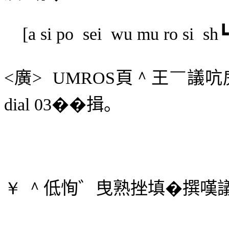
[
a
si po
sei
wu mu ro si
sh┗
<
廣
>
UMROS
頁
＾
王
￣
議吭
dial 03
��揖。
￥ ＾
低恂゛曳熟挫填�撰嘆