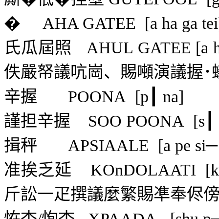
�
AHA GATEE
[a ha ga tei
氏瓜屆照
AHUL GATEE [a h┗
佚嚴帑議吭崗、賜噸演議握･
辛握
POONA
[p┃ na]
謹担辛握
SOO POONA
[s┃
揖秤
APSIAALE
[a pe si─ 
准挨乏延
KOnDOLAATI
[k
斤訟一疋撰議麼繁賜凖奉侭
恠杏
/
恂杏
XPAADA
[shu p