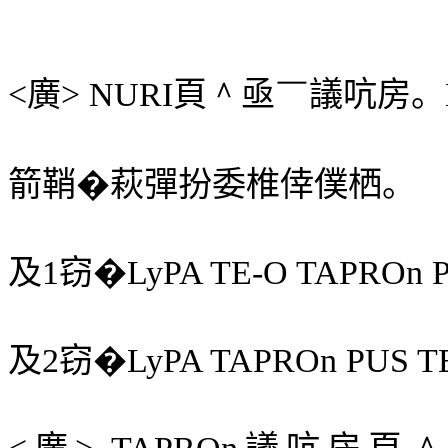
<
廣
> NURI
頁
＾
亟
￣
議吭房。
箭鞘�萩彈扮委椎倖僕栖。
及
1
窃�
LyPA TE-O TAPROn 
及
2
窃
�
LyPA TAPROn PUS T