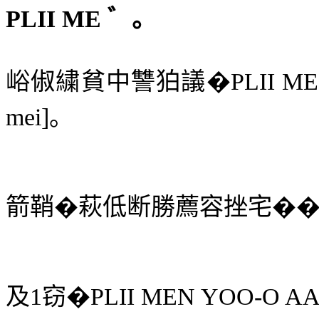
PLII ME
゛。
峪俶繍貧中讐狛議�
PLII M
mei]
。
箭鞘�萩低断勝薦容挫宅�
及
1
窃
�
PLII MEN YOO-O A