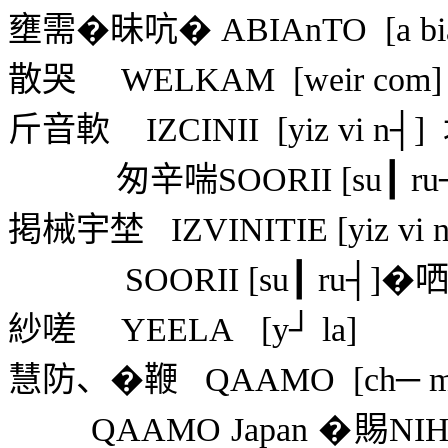
壅需�昧吭�
ABIAnTO
[a b
散哭
WELKAM
[weir com]
斤音軟
IZCINII
[yiz vi n┤]
匆辛喘
SOORII [su┃ ru
掲械宇埜
IZVINITIE [yiz vi 
SOORII [su┃ ru┤]
�
紗嗟
YEELA
[y┘ la]
慧防、�鞭
QAAMO
[ch─ 
QAAMO Japan
�賜
NI