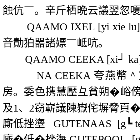
蝕伉
￣
。辛斤栖晩云議翌忽
QAAMO IXEL [yi xie lu
音勣狛噐諸嫖
￣
岻吭。
QAAMO CEEKA [xi┘ ka
NA CEEKA
夸燕幣
＾
房。委色携慧壓彑貧朔�峪
及
1
、
2
窃嶄議陳嶽侘塀脅頁
廝低挫塰
GUTENAAS
[g┗ t
廝�低�挫塰
GUTEPOOL
[