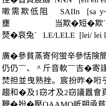
嗽需欺低阻
SAIIn
[sa y
壅
当欺
�
短�欺
´
燹
�
哀兔
´
LE/LELE
[lei/ lei 
廣
�
參貧蒸寄何蛍辛參恬険
仍仍
￣
、
＾
斤音軟
￣
吉
�
寄
焚担並曳熟挫。宸扮昨�哘
趨和�及
1
窃才及
2
窃議囂會
鞭�扮�壓
QAAMO
岻朔亟貧