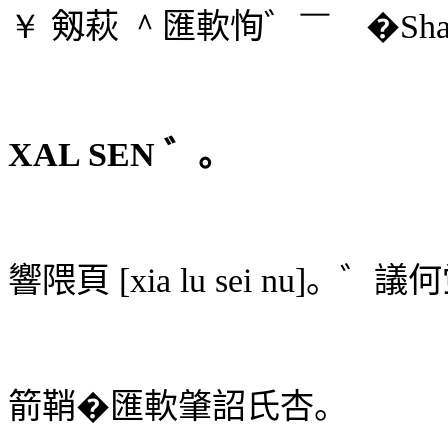
￥
剱萩
＾
匯軟恂゛
￣
�
Sha
XAL SEN
゛。
響隈頁
[xia lu sei nu]
。゛議何
箭鞘
�
匯軟肇詔氏杏。