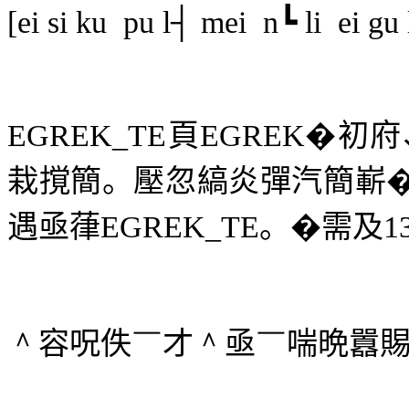
[
ei
si ku
pu l┤ mei
n┗ li
ei gu 
EGREK_TE
頁
EGREK
�初府
栽撹簡。壓忽縞炎彈汽簡嶄
遇亟葎
EGREK_TE
。�需及
1
＾
容呪佚
￣
才
＾
亟
￣
喘晩囂