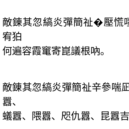
敵錬其忽縞炎彈簡祉�壓慌
宥狛
何遍容霞竃寄崑議根吶。
敵錬其忽縞炎彈簡祉辛參喘
囂、
蟻囂、隈囂、咫仇囂、昆囂