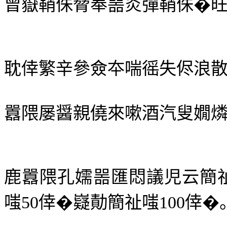
曾嶽鞘侏脅奉噐炎彈鞘侏�
耽倖繁辛參僉夲喘徭失侭浪
囂隈屡醤親僥來嗽酒汽叟嫺
鹿囂隈孔嬬噐匯悶議児云簡
嗤
50
倖�嶷勣簡祉嗤
100
倖�