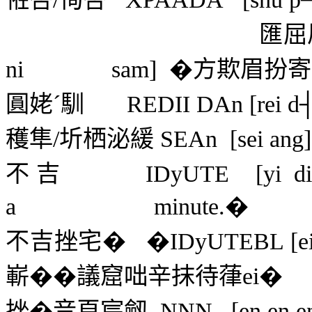
匯屈
ni
sam]
�方欺眉扮寄
圓姥
´
馴
REDII DAn [rei d┤
穫隼
/
圻栖泌緩
SEAn
[sei ang
不吉
IDyUTE
[yi d
a
minute.
�
不吉挫宅�
�
IDyUTEBL [ei y
嶄��議窟咄辛抹待葎
ei
�
挫�音頁宸劔
NNN
[en en e