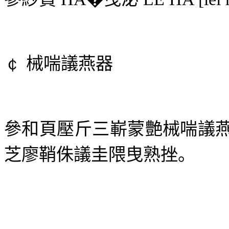
￠
械喘議燕器
參和頁壓斤三嶄蒙艶械喘議
芝廖鞘侏議圭隈曳熟挫。