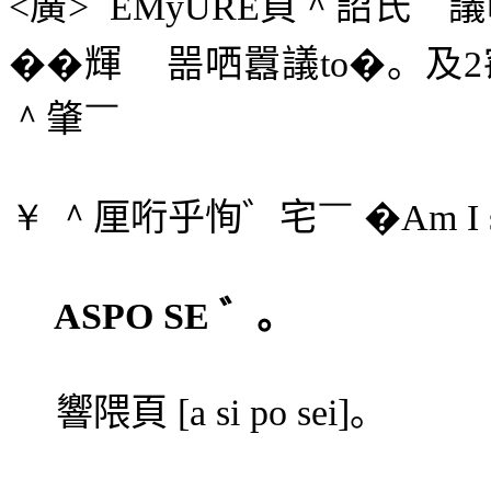
<
廣
>
EMyURE
頁
＾
詔氏
￣
議
��輝
噐哂囂議
to
�。及
2
＾
肇
￣
￥ ＾
厘哘乎恂゛宅
￣
�
Am I 
ASPO SE
゛。
響隈頁
[a si po sei]
。