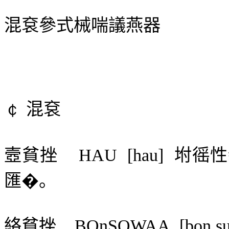
混袞參式械喘議燕器
￠
混袞
壼貧挫
HAU
[hau]
坿徭性
匯�。
絡貧挫
BOnSOWAA
[bon s