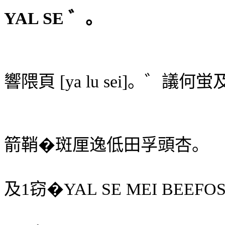
YAL SE
゛。
響隈頁
[ya lu sei]
。゛議何蛍
箭鞘�斑厘逸低田孚頭杏。
及
1
窃
�
YAL SE MEI BEEFO