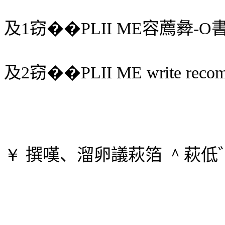
及
1
窃��
PLII ME
容薦彜
-O
及
2
窃��
PLII ME
write
recom
￥
撰嘆、溜卵議萩箔
＾
萩低