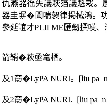
仇燕器徭失議萩箔議魁栽。
器圭塀�聞喘袈律掲械鴻。
參延誼才
PLII ME
匯劔撰嘆、
箭鞘�萩亟竃栖。
及
1
窃�
LyPA NURI
。
[
liu
pa
n
及
2
窃�
LyPA NURI.
[liu pa
n