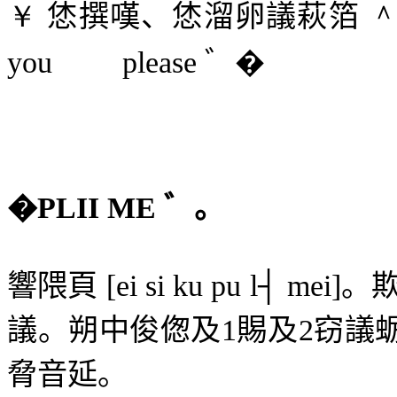
￥
恷撰嘆、恷溜卵議萩箔
you
please
゛�
�
PLII ME
゛。
響隈頁
[ei si ku pu l┤ mei]
。
議。朔中俊偬及
1
賜及
2
窃議
脅音延。