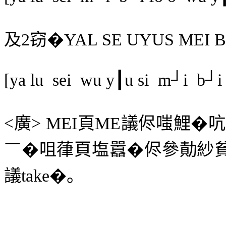
及
2
窃
�
YAL SE UYUS MEI B
[ya lu
sei
wu y┃u si
m┘i
b┘i 
<
廣
> MEI
頁
ME
議侭嗤鯉
�
吭
￣
�咀葎頁塩囂�侭參勣紗
議
take
�。