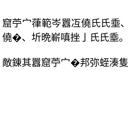
窟苧宀葎範岑囂冱僥氏氏埀
僥�、圻晩嶄嗔挫亅氏氏埀
敵錬其囂窟苧宀�邦弥蛭湊