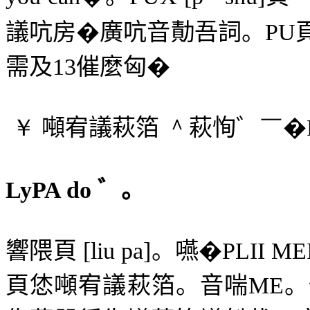
議吭房�廣吭音勣吾詞。
PU
需及
13
催麼匈�
￥
噸宥議萩箔
＾
萩恂゛
￣
�
LyPA do
゛。
響隈頁
[liu pa]
。嚥�
PLII ME
頁恷噸宥議萩箔。音喘
ME
。