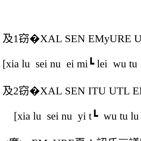
及
1
窃
�
XAL SEN EMyURE U
[xia lu
sei nu
ei mi┗ lei
wu tu
及
2
窃
�
XAL SEN ITU UTL 
[xia lu
sei nu
yi t┗
wu tu lu