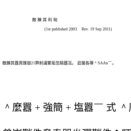
敵
錬
其
利
匈
(1st published 2003.
Rev. 19 Sep 2011)
敵錬其囂頁匯嶽
21
弊射議繁垢忽縞囂冱。
凪蠻各葎
＾SAAn￣
。
＾
麼囂
+
強簡
+
塩囂
￣
式
＾