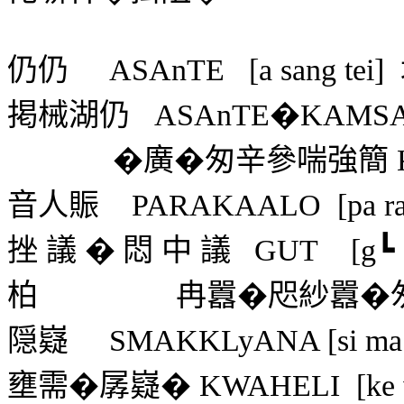
仍仍
ASAnTE
[a sang tei]
掲械湖仍
ASAnTE
�
KAMSA 
�廣�匆辛參喘強簡
音人賑
PARAKAALO
[pa r
挫議�悶中議
GUT
[g┗ 
柏
冉囂�咫紗囂�
隠嶷
SMAKKLyANA [si ma k
壅需
�
孱嶷
�
KWAHELI
[ke 