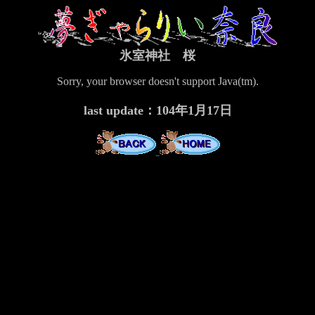
氷室神社 桜
Sorry, your browser doesn't support Java(tm).
last update：104年1月17日