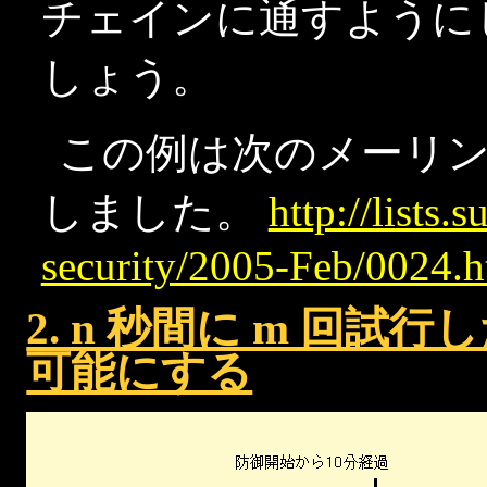
チェインに通すように
しょう。
この例は次のメーリ
しました。
http://lists.
security/2005-Feb/0024.h
2. n 秒間に m 回試
可能にする