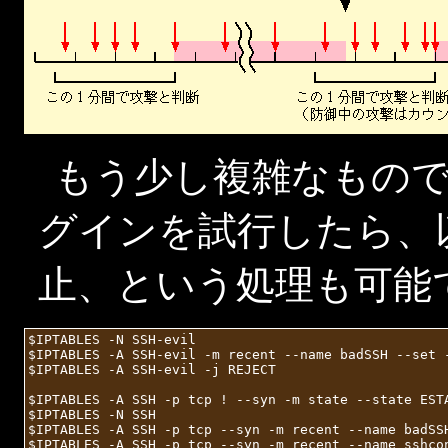
もう少し複雑なものでは、
グインを試行したら、以
止、という処理も可能
$IPTABLES -N SSH-evil

$IPTABLES -A SSH-evil -m recent --name badSSH --set 
$IPTABLES -A SSH-evil -j REJECT

$IPTABLES -A SSH -p tcp ! --syn -m state --state ESTA
$IPTABLES -N SSH

$IPTABLES -A SSH -p tcp --syn -m recent --name badSSH
$IPTABLES -A SSH -p tcp --syn -m recent --name sshcon