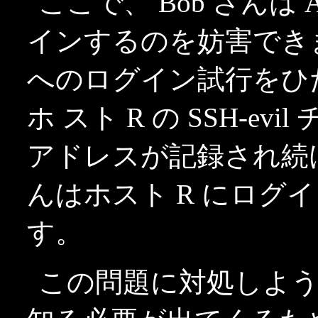
ここで、 Bob さんは 
インするのを妨害できま 
へのログイン試行をひ
ホ スト R の SSH-ev
アドレスが記録され続ける
んはホスト R にログ
す。
この問題に対処しようと