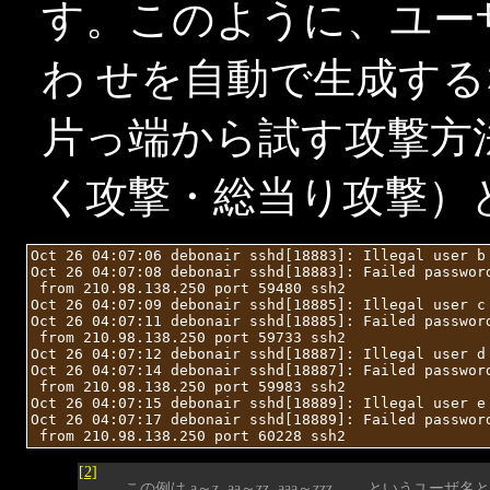
す。このように、ユー
わ せを自動で生成す
片っ端から試す攻撃方法を bru
く攻撃・総当り攻撃）
Oct 26 04:07:06 debonair sshd[18883]: Illegal user b 
Oct 26 04:07:08 debonair sshd[18883]: Failed password
 from 210.98.138.250 port 59480 ssh2

Oct 26 04:07:09 debonair sshd[18885]: Illegal user c 
Oct 26 04:07:11 debonair sshd[18885]: Failed password
 from 210.98.138.250 port 59733 ssh2

Oct 26 04:07:12 debonair sshd[18887]: Illegal user d 
Oct 26 04:07:14 debonair sshd[18887]: Failed password
 from 210.98.138.250 port 59983 ssh2

Oct 26 04:07:15 debonair sshd[18889]: Illegal user e 
Oct 26 04:07:17 debonair sshd[18889]: Failed password
[2]
この例は a～z, aa～zz, aaa～zzz ……という