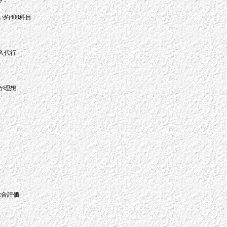
約400科目
入代行
が理想
総合評価