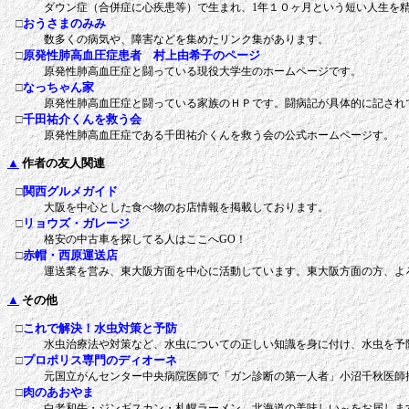
ダウン症（合併症に心疾患等）で生まれ、1年１０ヶ月という短い人生を
□
おうさまのみみ
数多くの病気や、障害などを集めたリンク集があります。
□
原発性肺高血圧症患者 村上由希子のページ
原発性肺高血圧症と闘っている現役大学生のホームページです。
□
なっちゃん家
原発性肺高血圧症と闘っている家族のＨＰです。闘病記が具体的に記され
□
千田祐介くんを救う会
原発性肺高血圧症である千田祐介くんを救う会の公式ホームページす。
▲
作者の友人関連
□
関西グルメガイド
大阪を中心とした食べ物のお店情報を掲載しております。
□
リョウズ・ガレージ
格安の中古車を探してる人はここへGO！
□
赤帽・西原運送店
運送業を営み、東大阪方面を中心に活動しています。東大阪方面の方、よ
▲
その他
□
これで解決！水虫対策と予防
水虫治療法や対策など、水虫についての正しい知識を身に付け、水虫を予
□
プロポリス専門のディオーネ
元国立がんセンター中央病院医師で「ガン診断の第一人者」小沼千秋医師
□
肉のあおやま
白老和牛・ジンギスカン・札幌ラーメン、北海道の美味しい～をお届しま