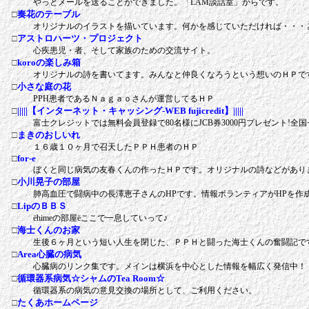
やっとメールを送ることができました。「LAM談話室」からです。
□
奏花のテーブル
オリジナルのイラストを描いています。何かを感じていただければ・・・と思
□
アストロハーツ・プロジェクト
心疾患児・者、そして家族のための交流サイト。
□
koroの楽しみ箱
オリジナルの詩を書いてます。みんなと仲良くなろうという想いのＨＰで
□
小さな庭の花
PPH患者であるＮａｇａｏさんが運営してるＨＰ
□
|||||【インターネット・キャッシング-WEB fujicredit】|||||
富士クレジットでは無料会員登録で80名様にJCB券3000円プレゼント!全
□
まきのおしいれ
１６歳１０ヶ月で召天したＰＰＨ患者のＨＰ
□
for-e
ぼくと同じ病気の友春くんの作ったＨＰです。オリジナルの詩などがあり
□
小川晃子の部屋
肺高血圧で闘病中の長澤恵子さんのHPです。情報ボランティアがHPを作
□
LipのＢＢＳ
ёhimeの部屋ёここで一息していって♪
□
海士くんのお家
生後６ヶ月という短い人生を閉じた、ＰＰＨと闘った海士くんの奮闘記で
□
Area心臓の病気
心臓病のリンク集です。メインは横浜を中心とした情報を幅広く発信中！
□
循環器系病気☆シャムのTea Room☆
循環器系の病気の意見交換の場所として、ご利用ください。
□
たくあホームページ