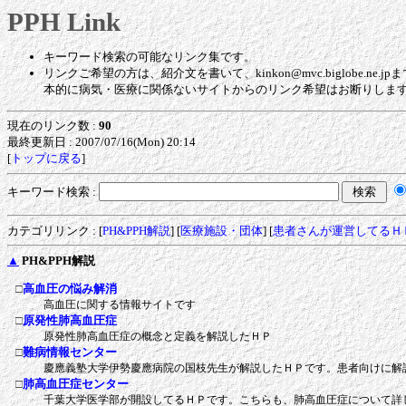
PPH Link
キーワード検索の可能なリンク集です。
リンクご希望の方は、紹介文を書いて、kinkon@mvc.biglob
本的に病気・医療に関係ないサイトからのリンク希望はお断りしま
現在のリンク数 :
90
最終更新日 : 2007/07/16(Mon) 20:14
[
トップに戻る
]
キーワード検索 :
カテゴリリンク
: [
PH&PPH解説
] [
医療施設・団体
] [
患者さんが運営してるＨ
▲
PH&PPH解説
□
高血圧の悩み解消
高血圧に関する情報サイトです
□
原発性肺高血圧症
原発性肺高血圧症の概念と定義を解説したＨＰ
□
難病情報センター
慶應義塾大学伊勢慶應病院の国枝先生が解説したＨＰです。患者向けに解
□
肺高血圧症センター
千葉大学医学部が開設してるＨＰです。こちらも、肺高血圧症について詳