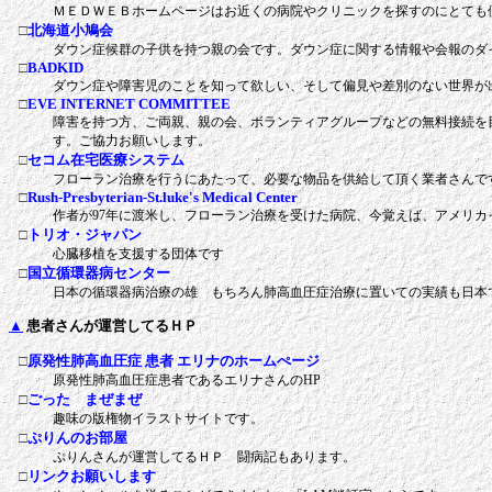
ＭＥＤＷＥＢホームページはお近くの病院やクリニックを探すのにとても
□
北海道小鳩会
ダウン症候群の子供を持つ親の会です。ダウン症に関する情報や会報のダ
□
BADKID
ダウン症や障害児のことを知って欲しい、そして偏見や差別のない世界が
□
EVE INTERNET COMMITTEE
障害を持つ方、ご両親、親の会、ボランティアグループなどの無料接続を
す。ご協力お願いします。
□
セコム在宅医療システム
フローラン治療を行うにあたって、必要な物品を供給して頂く業者さんで
□
Rush-Presbyterian-St.luke's Medical Center
作者が97年に渡米し、フローラン治療を受けた病院、今覚えば、アメリ
□
トリオ・ジャパン
心臓移植を支援する団体です
□
国立循環器病センター
日本の循環器病治療の雄 もちろん肺高血圧症治療に置いての実績も日本
▲
患者さんが運営してるＨＰ
□
原発性肺高血圧症 患者 エリナのホームぺージ
原発性肺高血圧症患者であるエリナさんのHP
□
ごった まぜまぜ
趣味の版権物イラストサイトです。
□
ぷりんのお部屋
ぷりんさんが運営してるＨＰ 闘病記もあります。
□
リンクお願いします