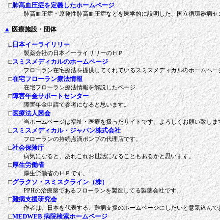
□
肺高血圧症を定義したホームページ
肺高血圧症・原発性肺高血圧症などを医学的に説明した、国立循環器病セ
▲
医療施設・団体
□
日本イーライリリー
製薬会社の日本イーライリリーのＨＰ
□
スミスメディカルのホームページ
フローラン在宅療法を提供してくれているスミスメディカルのホームペー
□
在宅フローラン療法情報
在宅フローラン療法情報を解説したページ
□
障害年金サポートセンター
障害年金申請で参考になると思います。
□
医療法人茜会
当ホームページは福祉・医療を扱ったサイトです。よろしくお願い致しま
□
スミスメディカル・ジャパン株式会社
フローランの持続点滴ポンプの代理店です。
□
社会保険庁
病気になると、あれこれお世話になることもあるかと思います。
□
厚生労働省
厚生労働省のＨＰです。
□
グラクソ・スミスクライン（株）
PPHの治療薬であるフローランを製造してる製薬会社です。
□
難病支援研究会
作者は、日本を代表する、難病支援のホームページにしたいと意気込んで
□
MEDWEB 病院検索ホームページ