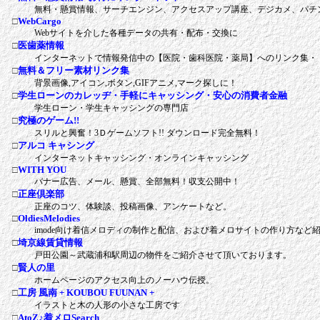
無料・懸賞情報、サーチエンジン、アクセスアップ講座、デジカメ、パチ
□
WebCargo
Webサイトを介した各種データの共有・配布・交換に
□
医歯薬情報
インターネットで情報発信中の【医院・歯科医院・薬局】へのリンク集・
□
無料＆フリー素材リンク集
背景画像,アイコン,ボタン,GIFアニメ,マーク探しに！
□
学生ローンのカレッヂ・手軽にキャッシング・安心の消費者金融
学生ローン・学生キャッシングの専門店
□
究極のゲーム!!
スリルと興奮！3Ｄゲームソフト!! ダウンロード完全無料！
□
アルコ キャシング
インターネットキャッシング・オンラインキャッシング
□
WITH YOU
バナー広告、メール、懸賞、全部無料！収支公開中！
□
正座倶楽部
正座のコツ、体験談、投稿画像、アンケートなど。
□
OldiesMelodies
imode向け着信メロディの制作と配信、および着メロサイトの作り方など
□
埼京線賃貸情報
戸田公園～武蔵浦和駅周辺の物件をご紹介させて頂いております。
□
賢人の里
ホームページのアクセス向上のノーハウ伝授。
□
工房 風南 + KOUBOU FUUNAN +
イラストと木の人形の小さな工房です
□
AtoZ♪着メロSearch