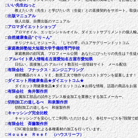
□
いい先生ねっと
教えたい方（先生）と学びたい方（生徒）との直接契約をサポート。取扱い
□
出版マニュアル
個人出版、自費出版のマニュアル
□
アロマダイエットショップ
アロマオイル、エッセンシャルオイル、ダイエットサプリメントの個人輸
□
自然健康食品”ぐり～ん”
オリジナルしそジュース。「しその雫」のユアサグリーンドットコム
□
家庭教師塾短大短期大学予備校専門学校
家庭教師の顔写真、プロフィール公開 あなたにぴったりの先生は？生徒
□
アルバイト求人情報名古屋愛知名古屋市愛知県
日払い、面接無しの アルバイト数百社一括登録サイト メール配信
□
有限会社 フナックス・エンジニアリング
精密機器のＶＡ，ＶＥ、創意工夫で物作りのコストダウンを提案します！
□
ダイエット用健康食品★ダイエットコム★
ダイエット用健康食品★ダイエットコム★お得な情報、話題の商品をお届
□
有限会社 角井製作所
金属加工部品の試作とプレス板金加工を業務とする加工メーカー。
□
切削加工の道しるべ 和泉製作所
切削加工の道しるべ 和泉製作所
□
キャッシング完全比較
キャッシングを安心してご利用いただけるよう、各社サービスを7段階で
□
有限会社 斉藤製作所
CNC複合旋盤による各種素材の加工を行っています。
□
Ｈｏｕｓｅ Ｒｅｅｆ （ハウスリーフ）