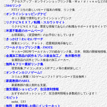
アクセスアップ・オンラインショップリンク集・Ｍａｌｄｉｖｅｓなどの
□
504iリンク
NTTドコモの新しいiモード端末の情報、リンク集
□
オンラインショッピングナビ
ネット通販で便利なオンラインショップリンク
□
リクナビＮＥＸＴ／転職・スカウトサイト
リクナビＮＥＸＴは、豊富な情報であなたの転職をサポートするサイトで
□
米屋不動産のホームページ
お部屋探し（賃貸物件）のお手伝いをしています
□
きっかけ！わいわいサーチ
検索エンジン、チャット、恋愛相談掲示板など。
□
ワールドカップリンク集 - JNOTE
サッカー2002年ワールドカップの総合リンク集。日本、韓国の開催地情
□
金属加工部品の試作＆プレス板金加工／ 角井製作所
金属部品の試作とプレス板金の加工メーカー。
□
無料＆フリー素材リンク集
背景画像,アイコン,ボタン,GIFアニメ等の素材探しに！
□
オンラインカジノゲーム!!
スリルと興奮！3Ｄゲームソフト!! ダウンロード完全無料！
□
家庭教師のABEL
家庭教師の個人契約を支援。
□
激安通販ショッピング、生活便利情報
おすすめのネットショップ、生活便利情報を多数紹介しています！
□
モビット
mobit、UFJ
□
無料・懸賞情報♪お得にインターネット