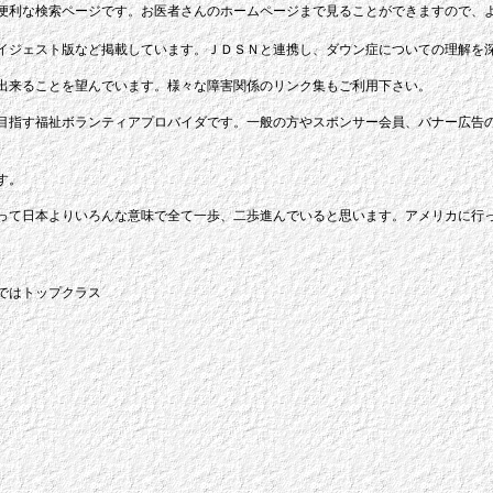
便利な検索ページです。お医者さんのホームページまで見ることができますので、
イジェスト版など掲載しています。ＪＤＳＮと連携し、ダウン症についての理解を
出来ることを望んでいます。様々な障害関係のリンク集もご利用下さい。
目指す福祉ボランティアプロバイダです。一般の方やスポンサー会員、バナー広告
す。
カって日本よりいろんな意味で全て一歩、二歩進んでいると思います。アメリカに行
ではトップクラス