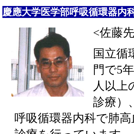
慶應大学医学部呼吸循環器
<佐藤
国立循
門で5
人以上
診療）
呼吸循環器内科で肺高