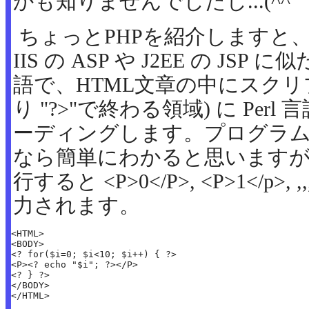
かも知りませんでしたし...(^^
ちょっとPHPを紹介しますと、P
IIS の ASP や J2EE の J
語で、HTML文章の中にスクリプ
り "?>"で終わる領域) に Pe
ーディングします。プログラ
なら簡単にわかると思います
行すると <P>0</P>, <P>1</p>, 
力されます。
<HTML>

<BODY>

<? for($i=0; $i<10; $i++) { ?>

<P><? echo "$i"; ?></P>

<? } ?>

</BODY>

</HTML>