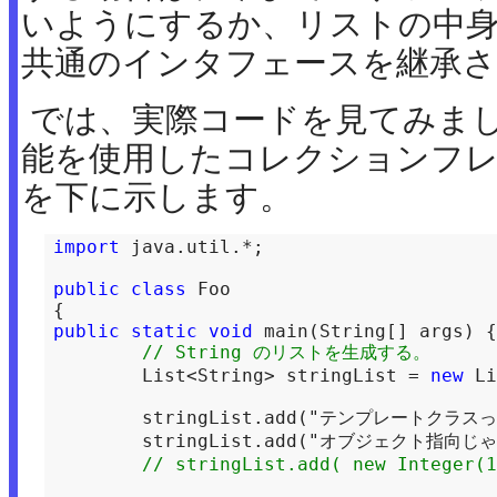
いようにするか、リストの中
共通のインタフェースを継承
では、実際コードを見てみまし
能を使用したコレクションフ
を下に示します。
import 
java.util.*;
public
class
 Foo 

public
static
void
 main(String[] args) {

// String のリストを生成する。
	List<String> stringList = 
new 
Li
	stringList.add("テンプレートクラスって");

	stringList.add("オブジェクト指向じゃないんだよ♪");

// stringList.add( new Integer(1