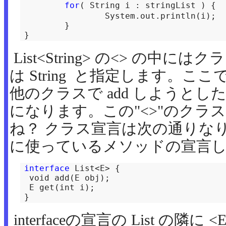
for
( Str
		System.out.println(i);

	}

List<String> の<> の中
は String と指定します。ここで
他のクラスで add しようと
になります。この"<>"のクラ
ね？ クラス宣言は次の通りな
に使っているメソッドの宣言し
interface 
List<E> {

 void add(E obj);

 E get(int i);

}　
interfaceの宣言の List の隣に