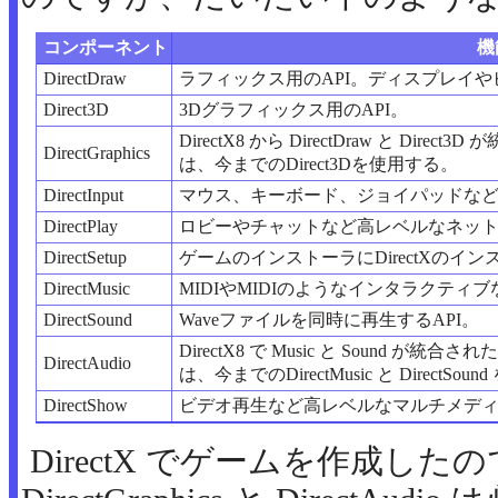
コンポーネント
機
DirectDraw
ラフィックス用のAPI。ディスプレイ
Direct3D
3Dグラフィックス用のAPI。
DirectX8 から DirectDraw と D
DirectGraphics
は、今までのDirect3Dを使用する。
DirectInput
マウス、キーボード、ジョイパッドなど
DirectPlay
ロビーやチャットなど高レベルなネットワ
DirectSetup
ゲームのインストーラにDirectXのイ
DirectMusic
MIDIやMIDIのようなインタラクティ
DirectSound
Waveファイルを同時に再生するAPI。
DirectX8 で Music と Sound が統
DirectAudio
は、今までのDirectMusic と DirectSo
DirectShow
ビデオ再生など高レベルなマルチメディア
DirectX でゲームを作成した