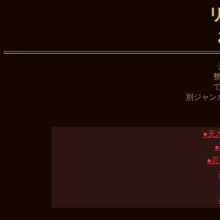
別ジャン
●天
●