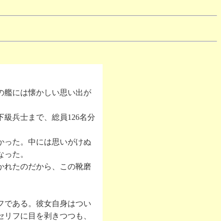
の艦には懐かしい思い出が
級兵士まで、総員126名分
。
かった。中には思いがけぬ
なった。
かれたのだから、この靴磨
フである。彼女自身はつい
セリフに目を剥きつつも、