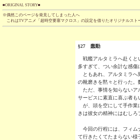
■ORIGINAL STORY■
※偶然このページを発見してしまった人へ
これはTVアニメ「超時空要塞マクロス」の設定を借りたオリジナルスト
§27 蠢動
戦艦アルタミラへ赴くとい
多すぎて、つい余計な感傷
ともあれ、アルタミラへ到
の靴磨きを黙々と行った。
ただ、事情を知らないアル
サービスに素直に喜ぶ者も
が、頭を空にして手作業に
きは彼女の精神にはむしろ
今回の行程には、フィムナ
て行きたくてたまらない様