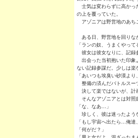
士気は変わらずに高かった
の上を覆っていた。
アゾニアは野営地のあちこ
ある日、野営地を回りなが
「ランの奴、うまくやって
彼女は彼女なりに、記録
出会った当初抱いた印象よ
ない記録参謀だ。少しは楽
「あいつも埃臭い砂漠より
整備の済んだバトルスーツ
決して楽ではないが、計画
そんなアゾニアとは対照的
「な、なあ…」
珍しく、彼は迷ったよう
「もし宇宙へ出たら…俺達
「何がだ？」
「男と女だよ。混ざったま