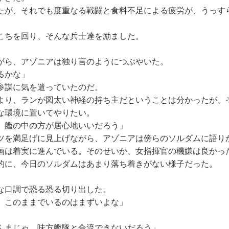
が、それでも度重なる戦闘と食料不足による疲労が、うっす
ちを回り、そんな兵士達を励ました。
ら、アゾニアは独り言のようにつぶやいた。
るかな」
参謀に気を遣っていたのだ。
り、ランが図太い神経の持ち主だということは分かったが、
な環境に置いてやりたい。
、艦の中の方が居心地いいだろう」
を満足げに見上げながら、アゾニアは傍らのソルダムに語り
は着実に進んでいる。そのせいか、女指揮官の機嫌は良かっ
に、今日のソルダムはあまり落ち着きがない様子だった。
な口調で恐る恐る切り出した。
、このままでいるのはまずいよな」
んまじゃ、味方艦隊と合流できないだろう」