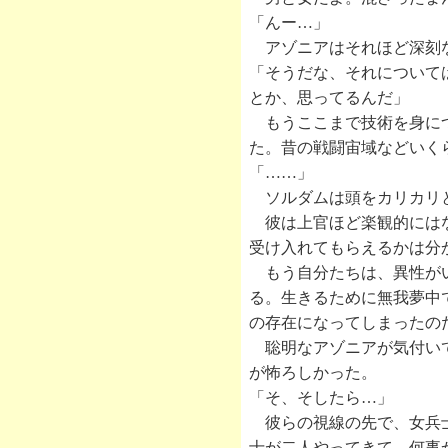
「んー…」
アゾニアはそれほど深刻な
「そうだな、それについて
とか、思ってるんだ」
もうここまで技術を身につ
た。昔の戦闘宙域などいく
「……」
ソルダムは頭をカリカリ
彼は上官ほど楽観的にはな
受け入れてもらえるかは分
もう自分たちは、異性がい
る。生きるために無我夢中
の存在になってしまったの
聡明なアゾニアが気付いて
が怖ろしかった。
「そ、そしたら…」
彼らの視線の先で、女兵士
士が二人やってきて、何事