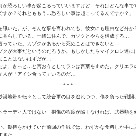
何か恐ろしい事が起こるっていいますけど…それはどんな事で
ですか？それとももう…恐ろしい事は起こってるんですか？」
訊いた。が、そんな事を言われても、彼女にも理由など分か
暮らしている。一緒に住んで、カゾクとやらを構成する…
っていた。カゾクがあるから死ぬことはできないと…
クが大事だというのだろうか。もしかしたらマイクロン達に
なことはないはずだが…
よ、きっと…と言おうとしてランは言葉を止めた。クリエラ
ィ人が「アイシ合って」いるのだ…
* * *
漠地帯を転々として統合軍の目を逃れつつ、傷を負った戦闘
ラーディ人ではない。損傷の程度が酷くなければ、武器類を
。期待をかけていた前回の作戦では、わずかな食料しか手に
すぎた。