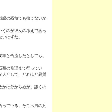
戦艦の残骸でも拾えないか
いうのが彼女の考えであっ
ないはずだ。
友軍と合流したとしても、
器類の修理まで行ってい
ィ人として、どれほど異質
。
故かは分からぬが、訊くの
合っている。そこへ男の兵
。