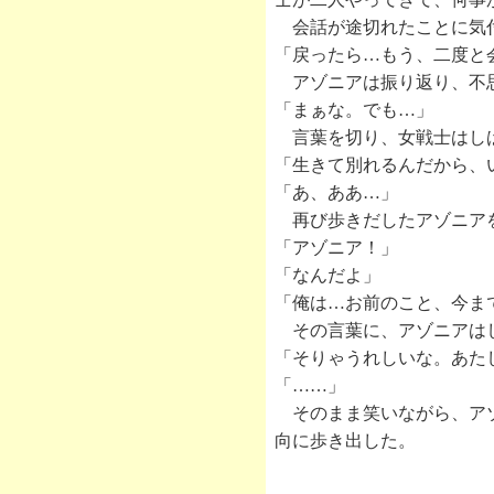
会話が途切れたことに気付
「戻ったら…もう、二度と
アゾニアは振り返り、不
「まぁな。でも…」
言葉を切り、女戦士はしば
「生きて別れるんだから、
「あ、ああ…」
再び歩きだしたアゾニア
「アゾニア！」
「なんだよ」
「俺は…お前のこと、今ま
その言葉に、アゾニアはし
「そりゃうれしいな。あた
「……」
そのまま笑いながら、アゾ
向に歩き出した。