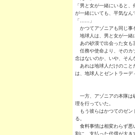
「男と女が一緒にいると、
が一緒にいても、平気なん
「……」
かつてアゾニアも同じ事を
地球人は、男と女が一緒に
あの砂漠で出会った女も言
任務や使命より、そのカゾ
念はないのか、いや、そん
あれは地球人だけのことだ
は、地球人とゼントラーデ
一方、アゾニアの本隊は砂
理を行っていた。
もう彼らはかつてのゼント
る。
食料事情は相変わらず悪い
割に、支払った代償が大き