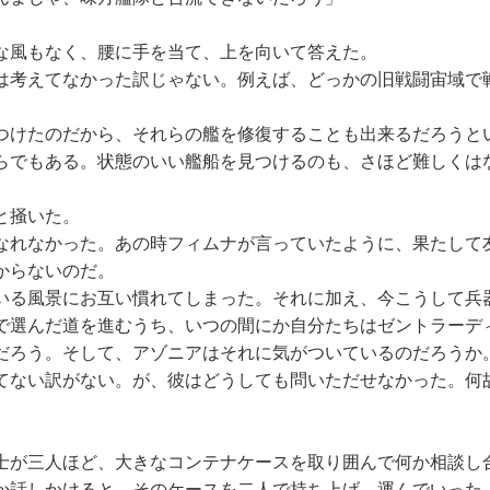
風もなく、腰に手を当て、上を向いて答えた。
は考えてなかった訳じゃない。例えば、どっかの旧戦闘宙域で
けたのだから、それらの艦を修復することも出来るだろうと
らでもある。状態のいい艦船を見つけるのも、さほど難しくは
と掻いた。
れなかった。あの時フィムナが言っていたように、果たして
からないのだ。
る風景にお互い慣れてしまった。それに加え、今こうして兵
で選んだ道を進むうち、いつの間にか自分たちはゼントラーデ
だろう。そして、アゾニアはそれに気がついているのだろうか
ない訳がない。が、彼はどうしても問いただせなかった。何
が三人ほど、大きなコンテナケースを取り囲んで何か相談し
か話しかけると、そのケースを二人で持ち上げ、運んでいった