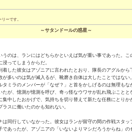
ーリーです。
～サタンドールの惑星～
うのは、ランにはどちらかといえば気が重い事であった。こ
に浸ってしまうからだ。
着した彼女はアゾニアに言われたとおり、隊長のアグルから下
数が多いのは気が滅入るが、靴磨き自体は大したことではない
タミラのメンバーが「なぜ？」と首をかしげるのは無理もな
いたが、憶測が憶測を呼び、奇っ怪なウワサが乱れ飛ぶことと
集中したおかげで、気持ちを切り替えて新たな任務にとりか
プラスに働いたのかも知れない。
は同行していなかった。彼女はランが留守の間の作戦スタッ
子であったが、アゾニアの「いないよりマシだろうからね」の