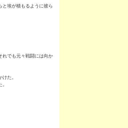
らと埃が積もるように彼ら
それでも元々戦闘には向か
かけた。
た。