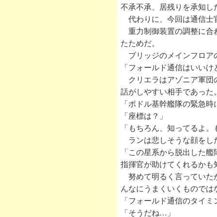
不承不承、居残りを承知し
代わりに、今回は通信士
重力制御装置の調整に合わ
たためだ。
ブリッジのメインフロアの
「フォールド通信はいいけ
クリエラはアゾニア軍団の
話がしやすい相手であった
「ボドル基幹艦隊の緊急時
「座標は？」
「もちろん、知ってるよ。
ランは悲しそうな顔をした
「この星系から脱出した艦
指揮官が助けてくれるかも
努めて明るく言っていたが
んなにうまくいくものでは
「フォールド通信のタイミ
「そうだね…」