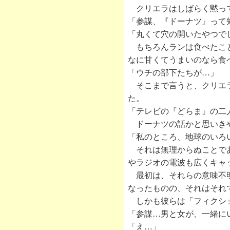
クリエラはしばらく黙って
「参謀、『ドーナツ』って
「丸くて穴の開いたやつで
もちろんランは食べたこと
なに甘くてうまいのなら食
「ウチの部下たちが…」
そこまで言うと、クリエラ
た。
「テレビの『どらま』の二
ドーナツの話かと思いきや
「私のところ、地球のいろ
それは無理からぬことであ
やラジオの電波も広くキャ
最初は、それらの意味不明
なったものの、それはそれ
しかも彼らは「フィクショ
「参謀…男と女が、一緒に
「え…」