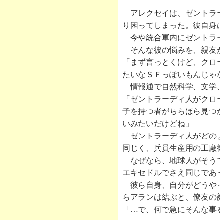
アレクセイは、ゼントラー
り困ってしまった。彼自身
今や統合軍内にゼントラー
そんな彼の悩みを、親友
「まず言っとくけど、クロ
たいなＳＦっぽいもんじゃ
情報通で自然科学、文学、
「ゼントラーディ人がクロ
子を持つ者がちらほら見つ
いみたいだけどね」
ゼントラーディ人がどのよ
同じく、兵員生産用の工廠
なぜなら、地球人がそうで
エキセドルでさえ同じであ
彼ら自身、自分がどうやっ
らアランは結ぶと、僚友の
「…で、何で急にそんな事