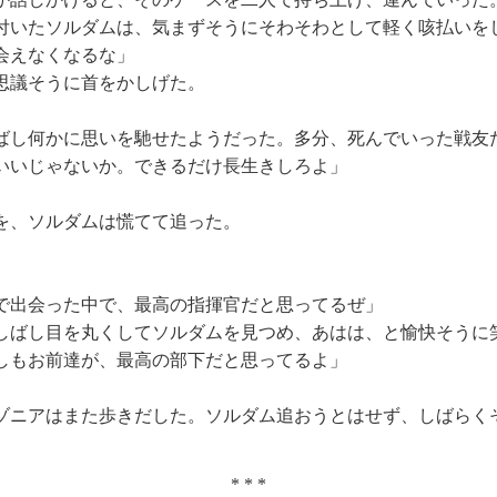
いたソルダムは、気まずそうにそわそわとして軽く咳払いを
会えなくなるな」
思議そうに首をかしげた。
し何かに思いを馳せたようだった。多分、死んでいった戦友
いいじゃないか。できるだけ長生きしろよ」
を、ソルダムは慌てて追った。
で出会った中で、最高の指揮官だと思ってるぜ」
ばし目を丸くしてソルダムを見つめ、あはは、と愉快そうに
しもお前達が、最高の部下だと思ってるよ」
ニアはまた歩きだした。ソルダム追おうとはせず、しばらく
* * *