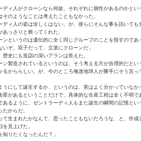
ディ人がクローンなら何故、それぞれに個性があるのかとい
はそのようなことは考えたこともなかった。
ディ人の姿は珍しくはない。が、彼らにそんな事を訊いても
があっさりと救ってくれた。
ーンというのは遺伝的に全く同じグループのことを指すのであ
ないぞ。双子だって、立派にクローンだ」
歴史にも造詣の深いアランは答えた。
ーン製造されているというのは、そう考える方が合理的だとい
かるかららしい。が、今のところ俺達地球人が勝手にそう言っ
うにして誕生するか、というのは、実はよく分かっていなか
衛星があるということだけで、具体的な生産工程は全く不明で
あるように、ゼントラーディ人もまた誕生の瞬間の記憶とい
ったからだ。
て生まれたかなんて、思ったこともないだろうな、と、作成
顔を見上げた。
を知りたくなったんだ？」