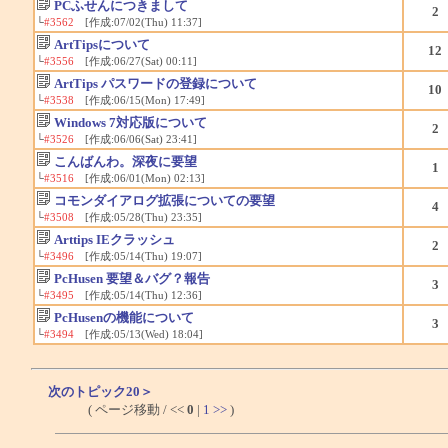
PCふせんにつきまして
2
└
#3562
[作成:07/02(Thu) 11:37]
ArtTipsについて
12
└
#3556
[作成:06/27(Sat) 00:11]
ArtTips パスワードの登録について
10
└
#3538
[作成:06/15(Mon) 17:49]
Windows 7対応版について
2
└
#3526
[作成:06/06(Sat) 23:41]
こんばんわ。深夜に要望
1
└
#3516
[作成:06/01(Mon) 02:13]
コモンダイアログ拡張についての要望
4
└
#3508
[作成:05/28(Thu) 23:35]
Arttips IEクラッシュ
2
└
#3496
[作成:05/14(Thu) 19:07]
PcHusen 要望＆バグ？報告
3
└
#3495
[作成:05/14(Thu) 12:36]
PcHusenの機能について
3
└
#3494
[作成:05/13(Wed) 18:04]
次のトピック20＞
( ページ移動 / <<
0
|
1
>>
)