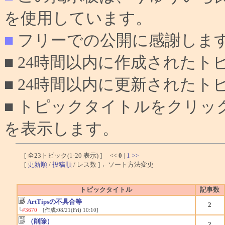
を使用しています。
■
フリーでの公開に感謝しま
■ 24時間以内に作成されたト
■ 24時間以内に更新されたト
■ トピックタイトルをクリ
を表示します。
[ 全23トピック(1-20 表示) ] <<
0
|
1
>>
[
更新順
/
投稿順
/ レス数 ] ←ソート方法変更
トピックタイトル
記事数
ArtTipsの不具合等
2
└
#3670
[作成:08/21(Fri) 10:10]
（削除）
2