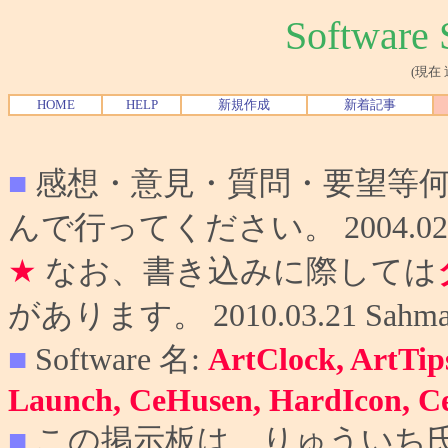
Softwar
(現在
HOME
HELP
新規作成
新着記事
■
感想・意見・質問・要望等
んで行ってください。 2004.02.10
★
なお、書き込みに際しては
があります。 2010.03.21 Sahma
■
Software 名:
ArtClock, ArtTip
Launch, CeHusen, HardIcon, C
■
この掲示板は、りゅういち