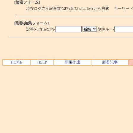
[検索フォーム]
現在ログ内全記事数/
127
から検索 キーワード
(親/23 レス/104)
[削除/編集フォーム]
記事No
/
削除キー/
(半角数字)
HOME
HELP
新規作成
新着記事