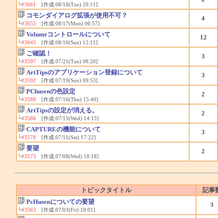
└
#3661
[作成:08/18(Tue) 20:11]
コモンダイアログ拡張が使用不可？
4
└
#3655
[作成:08/17(Mon) 06:57]
Volumeコントロールについて
12
└
#3645
[作成:08/16(Sun) 12:11]
ご確認！
3
└
#3597
[作成:07/21(Tue) 08:20]
ArtTipsのアプリケーション登録について
3
└
#3592
[作成:07/19(Sun) 09:53]
PChusenの色設定
2
└
#3588
[作成:07/16(Thu) 15:40]
ArtTipsの設定が消える。
2
└
#3586
[作成:07/15(Wed) 14:15]
CAPTUREの機能について
3
└
#3578
[作成:07/11(Sat) 17:22]
要望
2
└
#3573
[作成:07/08(Wed) 18:18]
トピックタイトル
記事
PcHusenについての要望
3
└
#3563
[作成:07/03(Fri) 10:01]