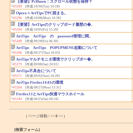
【要望】PcHusen：スクロール状態を保持？
└
#5299
[作成:10/30(Tue) 10:18]
Opera＋ArtTipsでPC固まる。
└
#5296
[作成:10/08(Mon) 10:38]
【要望】ArtTipsのクリップボード履歴の�..
└
#5294
[作成:10/05(Fri) 15:28]
ArtTips ArtTips の password管理に関..
└
#5288
[作成:09/28(Fri) 06:30]
ArtTips ArtTips POPUPMENU起動について
└
#5286
[作成:09/27(Thu) 16:03]
ArtTipsマルチモニタ環境でクリップボー�..
└
#5279
[作成:09/08(Sat) 20:01]
ArtTips不具合について
└
#5271
[作成:09/02(Sun) 10:28]
ArtTips Firefox14.01の環境
└
#5264
[作成:08/27(Mon) 13:31]
Firefox13とArtTips快適マウスホイール
└
#5184
[作成:06/23(Sat) 00:54]
( ページ移動 / <<
0
>> )
[検索フォーム]