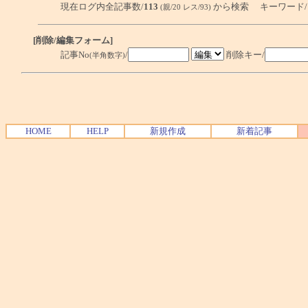
現在ログ内全記事数/
113
から検索 キーワード
(親/20 レス/93)
[削除/編集フォーム]
記事No
/
削除キー/
(半角数字)
HOME
HELP
新規作成
新着記事