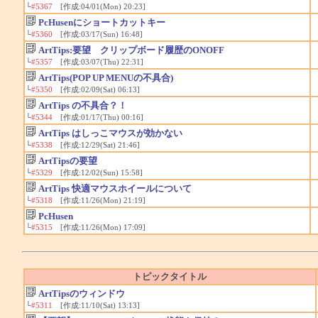
└
#5367
[作成:04/01(Mon) 20:23]
PcHusenにショートカットキー
└
#5360
[作成:03/17(Sun) 16:48]
ArtTips:要望 クリップボード履歴のONOFF
└
#5357
[作成:03/07(Thu) 22:31]
ArtTips(POP UP MENUの不具合)
└
#5350
[作成:02/09(Sat) 06:13]
ArtTips の不具合？！
└
#5344
[作成:01/17(Thu) 00:16]
ArtTips はしっこマウスが効かない
└
#5338
[作成:12/29(Sat) 21:46]
ArtTipsの要望
└
#5329
[作成:12/02(Sun) 15:58]
ArtTips 快適マウスホイールについて
└
#5318
[作成:11/26(Mon) 21:19]
PcHusen
└
#5315
[作成:11/26(Mon) 17:09]
トピックタイトル
ArtTipsのウィンドウ
└
#5311
[作成:11/10(Sat) 13:13]