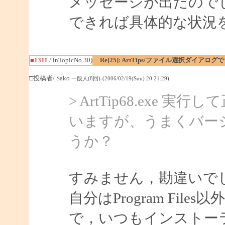
メッセージが出たので
できれば具体的な状況
■1311
/ inTopicNo.30)
Re[25]: ArtTips/ファイル選択ダイアロ
□投稿者/ Sako
一般人(8回)-(2006/02/19(Sun) 20:21:29)
> ArtTip68.ex
いますが、うまくバー
うか？
すみません，勘違いで
自分はProgram Fi
で，いつもインストー