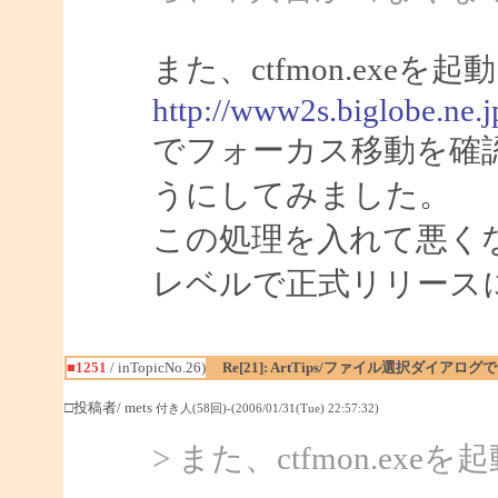
また、ctfmon.ex
http://www2s.biglobe.ne.
でフォーカス移動を確
うにしてみました。
この処理を入れて悪く
レベルで正式リリース
■1251
/ inTopicNo.26)
Re[21]: ArtTips/ファイル選択ダイア
□投稿者/ mets
付き人(58回)-(2006/01/31(Tue) 22:57:32)
> また、ctfmon.e