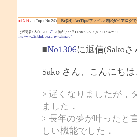
■1310
/ inTopicNo.29)
Re[24]: ArtTips/ファイル選択ダイア
□投稿者/ Sahmaro
＠
大御所(567回)-(2006/02/19(Sun) 16:52:54)
http://www2s.biglobe.ne.jp/~sahmaro/
■
No1306
に返信(Sako
Sako さん、こんにちは、
> 遅くなりましたが，
ました．
> 長年の夢が叶ったと
しい機能でした．