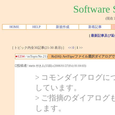
Softwar
(現在
HOME
HELP
新規作成
新着記事
[
最新記事及び返
[ トピック内全30記事(21-30 表示) ]
<<
0
|
1
>>
■1234
/ inTopicNo.21)
Re[16]: ArtTips/ファイル選択ダイア
□投稿者/ mets
付き人(55回)-(2006/01/27(Fri) 01:04:03)
> コモンダイアログ
しています。
> ご指摘のダイアロ
します。