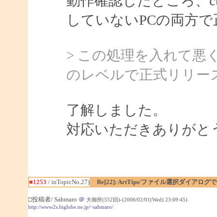
動作確認したところ、ctf
していないPCの両方
> この処理を入れて
のレベルで正式リリー
了解しました。
対応いただきありがと
■1253
/ inTopicNo.27)
Re[22]: ArtTips/ファイル選択ダイア
□投稿者/ Sahmaro
＠
大御所(552回)-(2006/02/01(Wed) 23:09:45)
http://www2s.biglobe.ne.jp/~sahmaro/