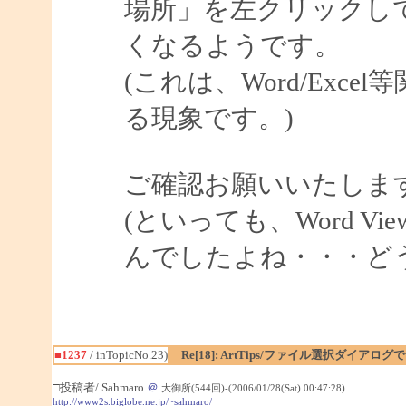
場所」を左クリックし
くなるようです。
(これは、Word/Exce
る現象です。)
ご確認お願いいたしま
(といっても、Word V
んでしたよね・・・ど
■1237
/ inTopicNo.23)
Re[18]: ArtTips/ファイル選択ダイア
□投稿者/ Sahmaro
＠
大御所(544回)-(2006/01/28(Sat) 00:47:28)
http://www2s.biglobe.ne.jp/~sahmaro/