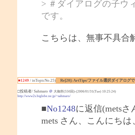
> ＃ダイアログの子
です。
こちらは、無事不具合
■1249
/ inTopicNo.25)
Re[20]: ArtTips/ファイル選択ダイア
□投稿者/ Sahmaro
＠
大御所(550回)-(2006/01/31(Tue) 10:25:24)
http://www2s.biglobe.ne.jp/~sahmaro/
■
No1248
に返信(mets
mets さん、こんにちは、