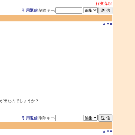
解決済み!
引用返信
削除キー/
▲
▼
■
ージが出たのでしょうか？
引用返信
削除キー/
▲
▼
■