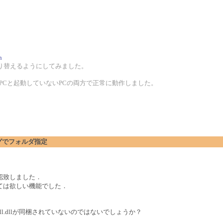
h
り替えるようにしてみました。
ているPCと起動していないPCの両方で正常に動作しました。
アログでフォルダ指定
認致しました．
ては欲しい機能でした．
dll.dllが同梱されていないのではないでしょうか？