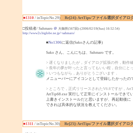
■1310
/ inTopicNo.29)
Re[24]: ArtTips/ファイル選択ダイ
□投稿者/ Sahmaro
＠
大御所(567回)-(2006/02/19(Sun) 16:52:54)
http://www2s.biglobe.ne.jp/~sahmaro/
■
No1306
に返信(Sakoさんの記事)
Sako さん、こんにちは、Sahmaro です。
> 遅くなりましたが，ダイアログ拡張の件，動作
> 長年の夢が叶ったと言ってもいい程，自分にと
> いつもながら，ありがとうございます．
メニューバーにアイコンとして登録したかったので
> ところで，正式リリースされたV6.8ですが，Art
ArtTip68.exe 実行して正常にインストー
上書きインストールだと思いますが、再起動後に「この
できれば具体的な状況を教えてください。
■1311
/ inTopicNo.30)
Re[25]: ArtTips/ファイル選択ダイ