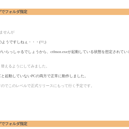
アログでフォルダ指定
りませんが
うですしねぇ・・・(^^;)
らっしゃるでしょうから、ctfmon.exeが起動している状態を想定されて
り替えるようにしてみました。
いるPCと起動していないPCの両方で正常に動作しました。
すのでこのレベルで正式リリースにもって行く予定です。
アログでフォルダ指定