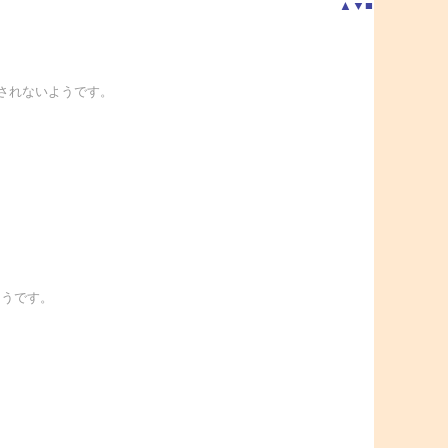
▲
▼
■
がなされないようです。
ようです。