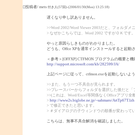
□投稿者/ mets
付き人(57回)-(2006/01/30(Mon) 13:25:18)
遅くなり申し訳ありません。
>>Word 2002/Word Viewer 200
> なぜかこちらでは、Word 2002 ですがＯＫです
やっと原因らしきものがわかりました。
どうも、Offce XPを通常インストールすると起動さ
＜参考＞[OFFXP] CTFMON プログラムの概要と機
http://support.microsoft.com/kb/282599/JA/
上記ページに従って、ctfmon.exeを起動しな
>>また、もう一つ不具合が見られます。
>>プレースバーからフォルダを選択した後だと
>>(これは、Word/Excel等関係なくOfficeア
>
http://www2s.biglobe.ne.jp/~sahmaro/ArtTp67T.lzh
> で修正できたと思います。
> ＃ダイアログの子ウィンドウの順番が変わって
こちらは、無事不具合解消を確認しました。