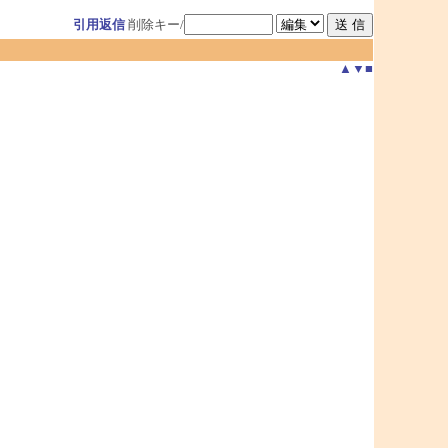
引用返信
削除キー/
▲
▼
■