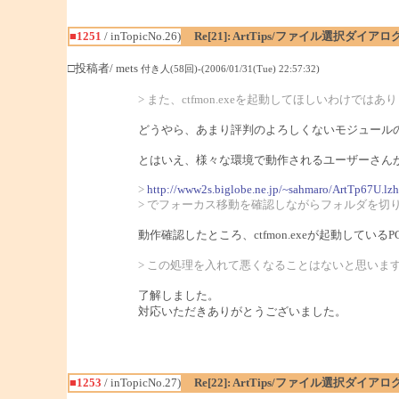
■1251
/ inTopicNo.26)
Re[21]: ArtTips/ファイル選択ダイ
□投稿者/ mets
付き人(58回)-(2006/01/31(Tue) 22:57:32)
> また、ctfmon.exeを起動してほしいわけではあ
どうやら、あまり評判のよろしくないモジュールのよ
とはいえ、様々な環境で動作されるユーザーさんがい
>
http://www2s.biglobe.ne.jp/~sahmaro/ArtTp67U.lzh
> でフォーカス移動を確認しながらフォルダを切
動作確認したところ、ctfmon.exeが起動して
> この処理を入れて悪くなることはないと思いま
了解しました。
対応いただきありがとうございました。
■1253
/ inTopicNo.27)
Re[22]: ArtTips/ファイル選択ダイ