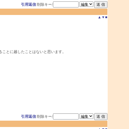
引用返信
削除キー/
▲
▼
■
いることに越したことはないと思います。
引用返信
削除キー/