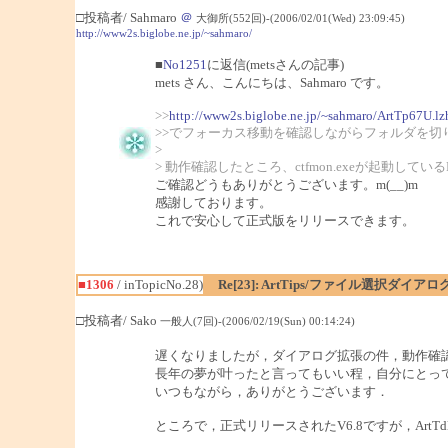
□投稿者/ Sahmaro
＠
大御所(552回)-(2006/02/01(Wed) 23:09:45)
http://www2s.biglobe.ne.jp/~sahmaro/
■
No1251
に返信(metsさんの記事)
mets さん、こんにちは、Sahmaro です。
>>
http://www2s.biglobe.ne.jp/~sahmaro/ArtTp67U.lz
>>でフォーカス移動を確認しながらフォルダを切
>
> 動作確認したところ、ctfmon.exeが起動し
ご確認どうもありがとうございます。m(__)m
感謝しております。
これで安心して正式版をリリースできます。
■1306
/ inTopicNo.28)
Re[23]: ArtTips/ファイル選択ダイ
□投稿者/ Sako
一般人(7回)-(2006/02/19(Sun) 00:14:24)
遅くなりましたが，ダイアログ拡張の件，動作確
長年の夢が叶ったと言ってもいい程，自分にとっ
いつもながら，ありがとうございます．
ところで，正式リリースされたV6.8ですが，ArtT