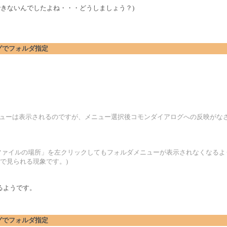
ールできないんでしたよね・・・どうしましょう？)
アログでフォルダ指定
3だと、フォルダメニューは表示されるのですが、メニュー選択後コモンダイアログへの反映
ファイルの場所」を左クリックしてもフォルダメニューが表示されなくなるよ
リ全般で見られる現象です。)
るようです。
アログでフォルダ指定