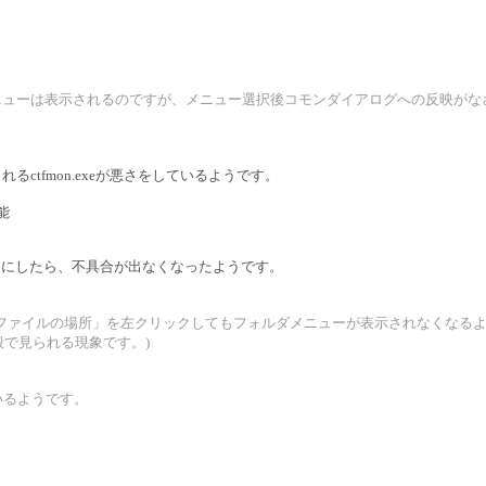
3だと、フォルダメニューは表示されるのですが、メニュー選択後コモンダイアログへの反映
。
れるctfmon.exeが悪さをしているようです。
能
いようにしたら、不具合が出なくなったようです。
「ファイルの場所」を左クリックしてもフォルダメニューが表示されなくなる
プリ全般で見られる現象です。)
いるようです。