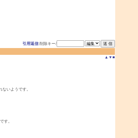
引用返信
削除キー/
▲
▼
■
なされないようです。
。
です。