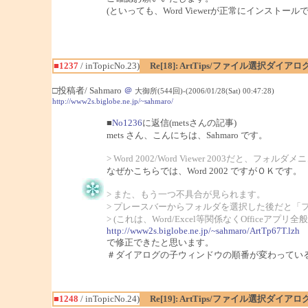
(といっても、Word Viewerが正常にインスト
■1237
/ inTopicNo.23)
Re[18]: ArtTips/ファイル選択ダイ
□投稿者/ Sahmaro
＠
大御所(544回)-(2006/01/28(Sat) 00:47:28)
http://www2s.biglobe.ne.jp/~sahmaro/
■
No1236
に返信(metsさんの記事)
mets さん、こんにちは、Sahmaro です。
> Word 2002/Word Viewer 200
なぜかこちらでは、Word 2002 ですがＯＫです。
> また、もう一つ不具合が見られます。
> プレースバーからフォルダを選択した後だと「
> (これは、Word/Excel等関係なくOfficeアプ
http://www2s.biglobe.ne.jp/~sahmaro/ArtTp67T.lzh
で修正できたと思います。
＃ダイアログの子ウィンドウの順番が変わってい
■1248
/ inTopicNo.24)
Re[19]: ArtTips/ファイル選択ダイ