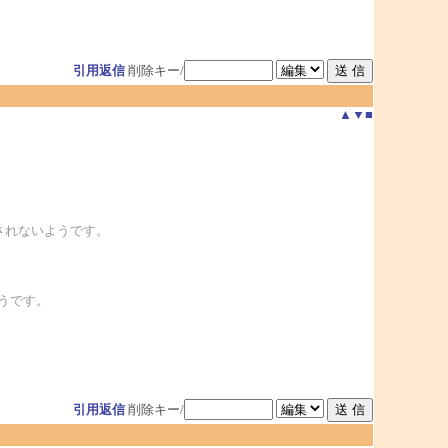
引用返信
削除キー/
▲
▼
■
がなされないようです。
うです。
引用返信
削除キー/