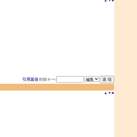
▲
▼
■
引用返信
削除キー/
▲
▼
■