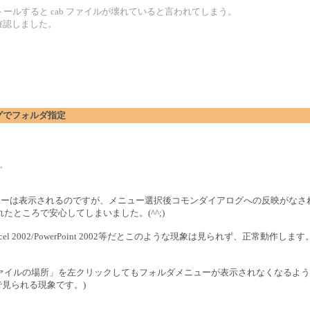
てインストールすると cab ファイルが壊れていると言われてしまう。
 で確認しました。
。
アログでフォルダ指定
す。
と、フォルダメニューは表示されるのですが、メニュー選択後コモンダイアログへの反映が
ところで安心してしまいました。(^^;)
 2002/PowerPoint 2002等だとこのような現象は見られず、正常動作します
ァイルの場所」を左クリックしてもフォルダメニューが表示されなくなるよう
全般で見られる現象です。)