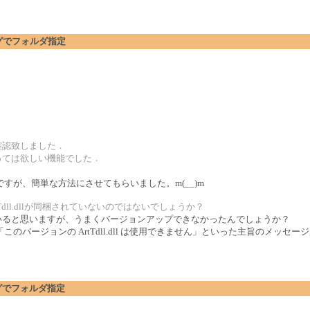
アログでフォルダ指定
確認致しました．
っては欲しい機能でした．
すが、簡単な方法にさせてもらいました。m(__)m
Tdll.dllが同梱されていないのではないでしょうか？
ルできていると思いますが、うまくバージョンアップできなかったんでしょうか？
バージョンの ArtTdll.dll は使用できません」といった主旨のメッセ
アログでフォルダ指定