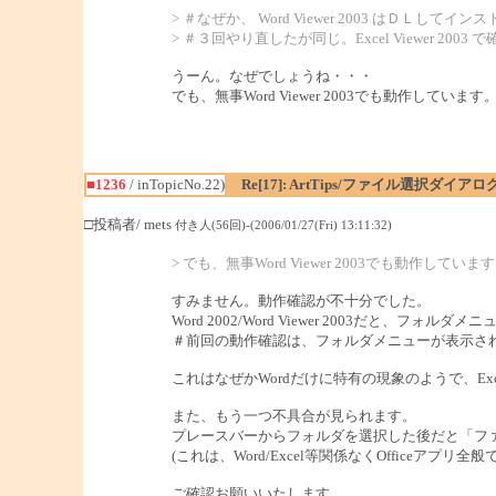
> ＃なぜか、 Word Viewer 2003 はＤＬし
> ＃３回やり直したが同じ。Excel Viewer 2003
うーん。なぜでしょうね・・・
でも、無事Word Viewer 2003でも動作しています
■1236
/ inTopicNo.22)
Re[17]: ArtTips/ファイル選択ダイ
□投稿者/ mets
付き人(56回)-(2006/01/27(Fri) 13:11:32)
> でも、無事Word Viewer 2003でも動作していま
すみません。動作確認が不十分でした。
Word 2002/Word Viewer 2003だ
＃前回の動作確認は、フォルダメニューが表示された
これはなぜかWordだけに特有の現象のようで、Excel
また、もう一つ不具合が見られます。
プレースバーからフォルダを選択した後だと「フ
(これは、Word/Excel等関係なくOfficeアプリ
ご確認お願いいたします。