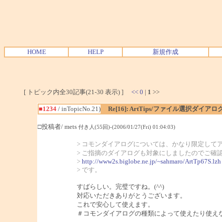
HOME
HELP
新規作成
[ トピック内全30記事(21-30 表示) ]
<<
0
|
1
>>
■1234
/ inTopicNo.21)
Re[16]: ArtTips/ファイル選択ダイ
□投稿者/ mets
付き人(55回)-(2006/01/27(Fri) 01:04:03)
> コモンダイアログについては、かなり限定して
> ご指摘のダイアログも対象にしましたのでご確
>
http://www2s.biglobe.ne.jp/~sahmaro/ArtTp67S.lzh
> です。
すばらしい。完璧ですね。(^^)
対応いただきありがとうございます。
これで安心して使えます。
＃コモンダイアログの種類によって使えたり使え