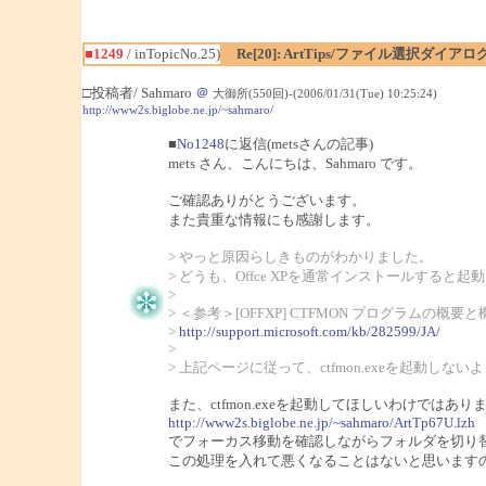
■1249
/ inTopicNo.25)
Re[20]: ArtTips/ファイル選択ダイ
□投稿者/ Sahmaro
＠
大御所(550回)-(2006/01/31(Tue) 10:25:24)
http://www2s.biglobe.ne.jp/~sahmaro/
■
No1248
に返信(metsさんの記事)
mets さん、こんにちは、Sahmaro です。
ご確認ありがとうございます。
また貴重な情報にも感謝します。
> やっと原因らしきものがわかりました。
> どうも、Offce XPを通常インストールすると起動
>
> ＜参考＞[OFFXP] CTFMON プログラムの概要と
>
http://support.microsoft.com/kb/282599/JA/
>
> 上記ページに従って、ctfmon.exeを起動し
また、ctfmon.exeを起動してほしいわけではあり
http://www2s.biglobe.ne.jp/~sahmaro/ArtTp67U.lzh
でフォーカス移動を確認しながらフォルダを切り
この処理を入れて悪くなることはないと思います