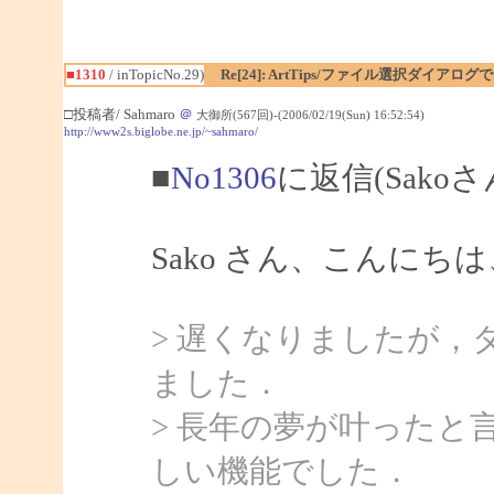
■1310
/ inTopicNo.29)
Re[24]: ArtTips/ファイル選択ダイア
□投稿者/ Sahmaro
＠
大御所(567回)-(2006/02/19(Sun) 16:52:54)
http://www2s.biglobe.ne.jp/~sahmaro/
■
No1306
に返信(Sako
Sako さん、こんにちは、
> 遅くなりましたが，
ました．
> 長年の夢が叶ったと
しい機能でした．