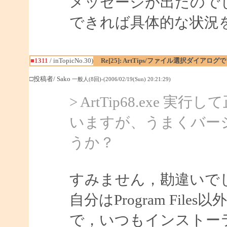
メッセージが出たので
できれば具体的な状況
■1311
/ inTopicNo.30)
Re[25]: ArtTips/ファイル選択ダイアロ
□投稿者/ Sako
一般人(8回)-(2006/02/19(Sun) 20:21:29)
> ArtTip68.ex
いますが、うまくバー
うか？
すみません，勘違いで
自分はProgram Fi
で，いつもインストー