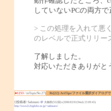
動作確認したところ、ctf
していないPCの両方
> この処理を入れて
のレベルで正式リリー
了解しました。
対応いただきありがと
■1253
/ inTopicNo.27)
Re[22]: ArtTips/ファイル選択ダイア
□投稿者/ Sahmaro
＠
大御所(552回)-(2006/02/01(Wed) 23:09:45)
http://www2s.biglobe.ne.jp/~sahmaro/