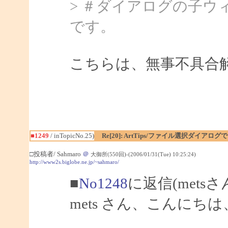
> ＃ダイアログの子
です。
こちらは、無事不具合
■1249
/ inTopicNo.25)
Re[20]: ArtTips/ファイル選択ダイア
□投稿者/ Sahmaro
＠
大御所(550回)-(2006/01/31(Tue) 10:25:24)
http://www2s.biglobe.ne.jp/~sahmaro/
■
No1248
に返信(mets
mets さん、こんにちは、