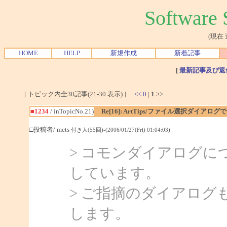
Softwar
(現在
HOME
HELP
新規作成
新着記事
[
最新記事及び返
[ トピック内全30記事(21-30 表示) ]
<<
0
|
1
>>
■1234
/ inTopicNo.21)
Re[16]: ArtTips/ファイル選択ダイア
□投稿者/ mets
付き人(55回)-(2006/01/27(Fri) 01:04:03)
> コモンダイアログ
しています。
> ご指摘のダイアロ
します。