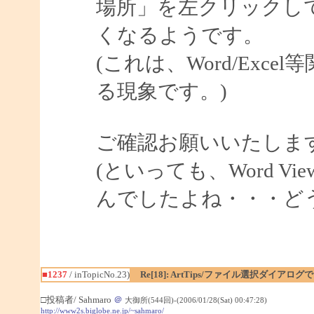
場所」を左クリックし
くなるようです。
(これは、Word/Exce
る現象です。)
ご確認お願いいたしま
(といっても、Word V
んでしたよね・・・ど
■1237
/ inTopicNo.23)
Re[18]: ArtTips/ファイル選択ダイア
□投稿者/ Sahmaro
＠
大御所(544回)-(2006/01/28(Sat) 00:47:28)
http://www2s.biglobe.ne.jp/~sahmaro/