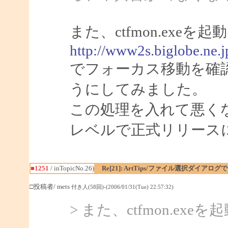
また、ctfmon.ex
http://www2s.biglobe.ne.
でフォーカス移動を確
うにしてみました。
この処理を入れて悪く
レベルで正式リリース
■1251
/ inTopicNo.26)
Re[21]: ArtTips/ファイル選択ダイア
□投稿者/ mets
付き人(58回)-(2006/01/31(Tue) 22:57:32)
> また、ctfmon.e