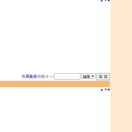
▲
▼
■
引用返信
削除キー/
▲
▼
■