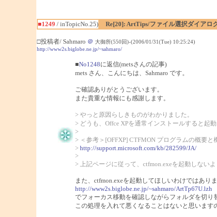
■1249
/ inTopicNo.25)
Re[20]: ArtTips/ファイル選択ダイ
□投稿者/ Sahmaro
＠
大御所(550回)-(2006/01/31(Tue) 10:25:24)
http://www2s.biglobe.ne.jp/~sahmaro/
■
No1248
に返信(metsさんの記事)
mets さん、こんにちは、Sahmaro です。
ご確認ありがとうございます。
また貴重な情報にも感謝します。
> やっと原因らしきものがわかりました。
> どうも、Offce XPを通常インストールすると起動
>
> ＜参考＞[OFFXP] CTFMON プログラムの概要と
>
http://support.microsoft.com/kb/282599/JA/
>
> 上記ページに従って、ctfmon.exeを起動し
また、ctfmon.exeを起動してほしいわけではあり
http://www2s.biglobe.ne.jp/~sahmaro/ArtTp67U.lzh
でフォーカス移動を確認しながらフォルダを切り
この処理を入れて悪くなることはないと思います