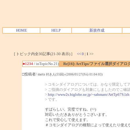
HOME
HELP
新規作成
[ トピック内全30記事(21-30 表示) ]
<<
0
|
1
>>
■1234
/ inTopicNo.21)
Re[16]: ArtTips/ファイル選択ダイ
□投稿者/ mets
付き人(55回)-(2006/01/27(Fri) 01:04:03)
> コモンダイアログについては、かなり限定して
> ご指摘のダイアログも対象にしましたのでご確
>
http://www2s.biglobe.ne.jp/~sahmaro/ArtTp67S.lzh
> です。
すばらしい。完璧ですね。(^^)
対応いただきありがとうございます。
これで安心して使えます。
＃コモンダイアログの種類によって使えたり使え