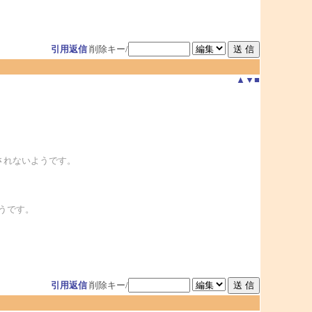
引用返信
削除キー/
▲
▼
■
がなされないようです。
うです。
引用返信
削除キー/