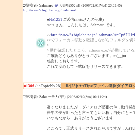
□投稿者/ Sahmaro
＠
大御所(552回)-(2006/02/01(Wed) 23:09:45)
http://www2s.biglobe.ne.jp/~sahmaro/
■
No1251
に返信(metsさんの記事)
mets さん、こんにちは、Sahmaro です。
>>
http://www2s.biglobe.ne.jp/~sahmaro/ArtTp67U.lz
>>でフォーカス移動を確認しながらフォルダを切
>
> 動作確認したところ、ctfmon.exeが起動し
ご確認どうもありがとうございます。m(__)m
感謝しております。
これで安心して正式版をリリースできます。
■1306
/ inTopicNo.28)
Re[23]: ArtTips/ファイル選択ダイ
□投稿者/ Sako
一般人(7回)-(2006/02/19(Sun) 00:14:24)
遅くなりましたが，ダイアログ拡張の件，動作確
長年の夢が叶ったと言ってもいい程，自分にとっ
いつもながら，ありがとうございます．
ところで，正式リリースされたV6.8ですが，ArtT