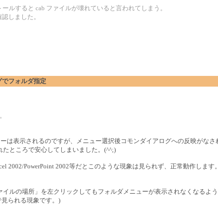
てインストールすると cab ファイルが壊れていると言われてしまう。
 で確認しました。
。
アログでフォルダ指定
す。
と、フォルダメニューは表示されるのですが、メニュー選択後コモンダイアログへの反映が
ところで安心してしまいました。(^^;)
 2002/PowerPoint 2002等だとこのような現象は見られず、正常動作します
ァイルの場所」を左クリックしてもフォルダメニューが表示されなくなるよう
全般で見られる現象です。)