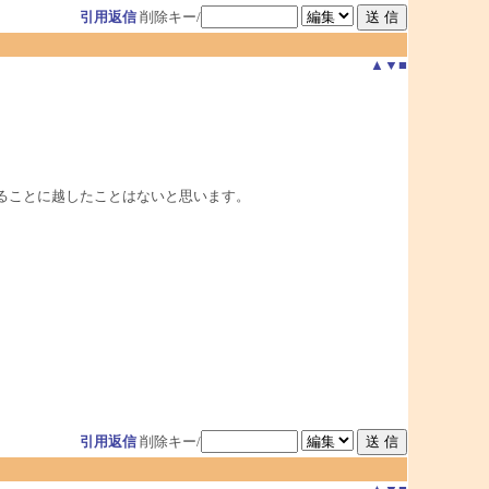
引用返信
削除キー/
▲
▼
■
いることに越したことはないと思います。
引用返信
削除キー/