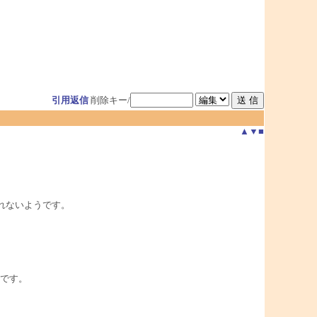
引用返信
削除キー/
▲
▼
■
なされないようです。
。
です。