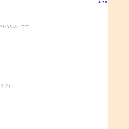
▲
▼
■
がなされないようです。
ようです。