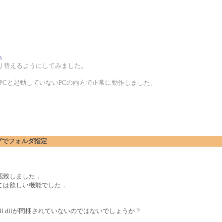
h
り替えるようにしてみました。
ているPCと起動していないPCの両方で正常に動作しました。
アログでフォルダ指定
認致しました．
ては欲しい機能でした．
dll.dllが同梱されていないのではないでしょうか？