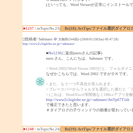
(といっても、Word Viewerが正常にインスト
■1237
/ inTopicNo.23)
Re[18]: ArtTips/ファイル選択ダイ
□投稿者/ Sahmaro
＠
大御所(544回)-(2006/01/28(Sat) 00:47:28)
http://www2s.biglobe.ne.jp/~sahmaro/
■
No1236
に返信(metsさんの記事)
mets さん、こんにちは、Sahmaro です。
> Word 2002/Word Viewer 200
なぜかこちらでは、Word 2002 ですがＯＫです。
> また、もう一つ不具合が見られます。
> プレースバーからフォルダを選択した後だと「
> (これは、Word/Excel等関係なくOfficeアプ
http://www2s.biglobe.ne.jp/~sahmaro/ArtTp67T.lzh
で修正できたと思います。
＃ダイアログの子ウィンドウの順番が変わってい
■1248
/ inTopicNo.24)
Re[19]: ArtTips/ファイル選択ダイ