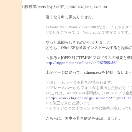
□投稿者/ mets
付き人(57回)-(2006/01/30(Mon) 13:25:18)
遅くなり申し訳ありません。
>>Word 2002/Word Viewer 200
> なぜかこちらでは、Word 2002 ですがＯＫです
やっと原因らしきものがわかりました。
どうも、Offce XPを通常インストールすると起動さ
＜参考＞[OFFXP] CTFMON プログラムの概要と機
http://support.microsoft.com/kb/282599/JA/
上記ページに従って、ctfmon.exeを起動しな
>>また、もう一つ不具合が見られます。
>>プレースバーからフォルダを選択した後だと
>>(これは、Word/Excel等関係なくOfficeア
>
http://www2s.biglobe.ne.jp/~sahmaro/ArtTp67T.lzh
> で修正できたと思います。
> ＃ダイアログの子ウィンドウの順番が変わって
こちらは、無事不具合解消を確認しました。