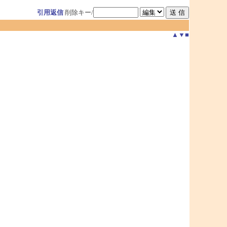
引用返信
削除キー/
▲
▼
■