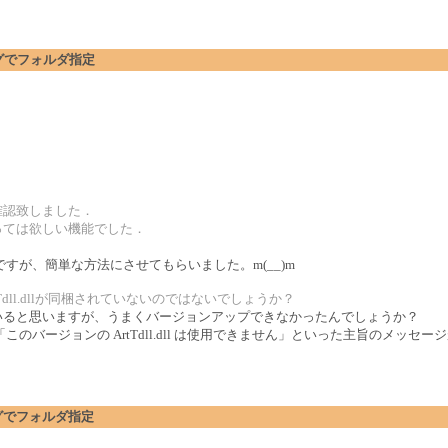
アログでフォルダ指定
確認致しました．
っては欲しい機能でした．
すが、簡単な方法にさせてもらいました。m(__)m
Tdll.dllが同梱されていないのではないでしょうか？
ルできていると思いますが、うまくバージョンアップできなかったんでしょうか？
バージョンの ArtTdll.dll は使用できません」といった主旨のメッセ
アログでフォルダ指定