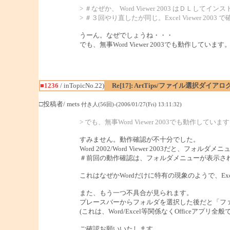
> ＃なぜか、 Word Viewer 2003 はＤＬし
> ＃３回やり直したが同じ。Excel Viewer 2003
うーん。なぜでしょうね・・・
でも、無事Word Viewer 2003でも動作しています
■1236
/ inTopicNo.22)
Re[17]: ArtTips/ファイル選択ダイ
□投稿者/ mets
付き人(56回)-(2006/01/27(Fri) 13:11:32)
> でも、無事Word Viewer 2003でも動作していま
すみません。動作確認が不十分でした。
Word 2002/Word Viewer 2003だ
＃前回の動作確認は、フォルダメニューが表示された
これはなぜかWordだけに特有の現象のようで、Excel
また、もう一つ不具合が見られます。
プレースバーからフォルダを選択した後だと「フ
(これは、Word/Excel等関係なくOfficeアプリ
ご確認お願いいたします。