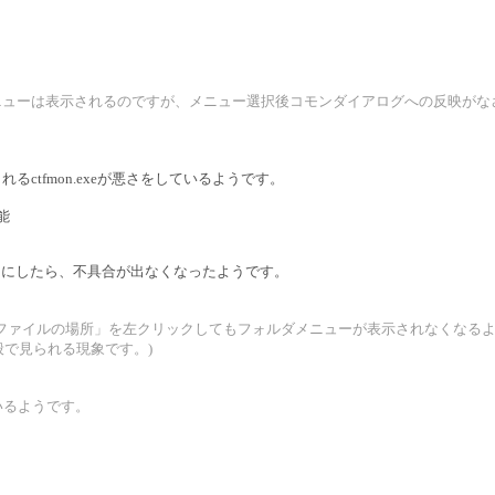
3だと、フォルダメニューは表示されるのですが、メニュー選択後コモンダイアログへの反映
。
れるctfmon.exeが悪さをしているようです。
能
いようにしたら、不具合が出なくなったようです。
「ファイルの場所」を左クリックしてもフォルダメニューが表示されなくなる
プリ全般で見られる現象です。)
いるようです。