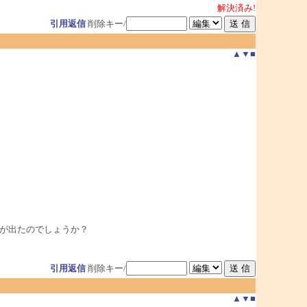
解決済み!
引用返信
削除キー/
▲
▼
■
ージが出たのでしょうか？
引用返信
削除キー/
▲
▼
■