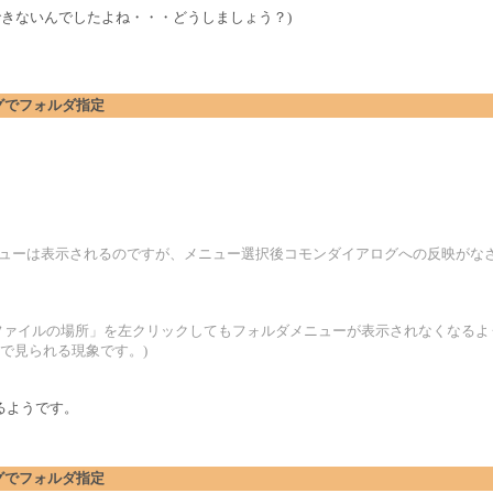
ールできないんでしたよね・・・どうしましょう？)
アログでフォルダ指定
3だと、フォルダメニューは表示されるのですが、メニュー選択後コモンダイアログへの反映
ファイルの場所」を左クリックしてもフォルダメニューが表示されなくなるよ
リ全般で見られる現象です。)
るようです。
アログでフォルダ指定