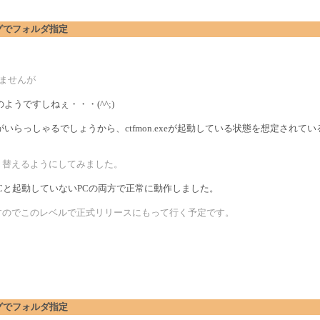
アログでフォルダ指定
りませんが
うですしねぇ・・・(^^;)
らっしゃるでしょうから、ctfmon.exeが起動している状態を想定されて
り替えるようにしてみました。
いるPCと起動していないPCの両方で正常に動作しました。
すのでこのレベルで正式リリースにもって行く予定です。
アログでフォルダ指定