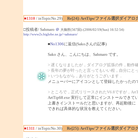
■1310
/ inTopicNo.29)
Re[24]: ArtTips/ファイル選択ダイ
□投稿者/ Sahmaro
＠
大御所(567回)-(2006/02/19(Sun) 16:52:54)
http://www2s.biglobe.ne.jp/~sahmaro/
■
No1306
に返信(Sakoさんの記事)
Sako さん、こんにちは、Sahmaro です。
> 遅くなりましたが，ダイアログ拡張の件，動作
> 長年の夢が叶ったと言ってもいい程，自分にと
> いつもながら，ありがとうございます．
メニューバーにアイコンとして登録したかったので
> ところで，正式リリースされたV6.8ですが，Art
ArtTip68.exe 実行して正常にインストー
上書きインストールだと思いますが、再起動後に「この
できれば具体的な状況を教えてください。
■1311
/ inTopicNo.30)
Re[25]: ArtTips/ファイル選択ダイ