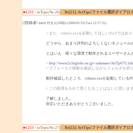
■1251
/ inTopicNo.26)
Re[21]: ArtTips/ファイル選択ダイ
□投稿者/ mets
付き人(58回)-(2006/01/31(Tue) 22:57:32)
> また、ctfmon.exeを起動してほしいわけではあ
どうやら、あまり評判のよろしくないモジュールのよ
とはいえ、様々な環境で動作されるユーザーさんがい
>
http://www2s.biglobe.ne.jp/~sahmaro/ArtTp67U.lzh
> でフォーカス移動を確認しながらフォルダを切
動作確認したところ、ctfmon.exeが起動して
> この処理を入れて悪くなることはないと思いま
了解しました。
対応いただきありがとうございました。
■1253
/ inTopicNo.27)
Re[22]: ArtTips/ファイル選択ダイ